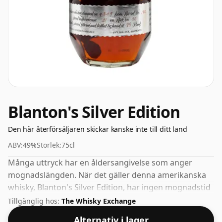
Blanton's Silver Edition
Den här återförsäljaren skickar kanske inte till ditt land
ABV:
49%
Storlek:
75cl
Många uttryck har en åldersangivelse som anger
mognadslängden. När det gäller denna amerikanska
whisky, Blanton's Silver Edition, har ingen mognadstid
specificerats. Buteljerad med en bra drickstyrka på
Tillgänglig hos:
The Whisky Exchange
49% kommer denna whisky i en 75cl flaska.
Alternativ i lager