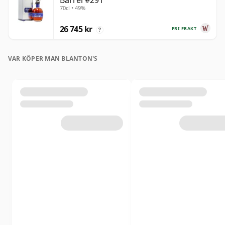
Barrel #291
70cl • 49%
26 745 kr
FRI FRAKT
?
VAR KÖPER MAN BLANTON'S