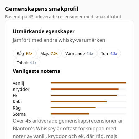
Gemenskapens smakprofil
Baserat på 45 arkiverade recensioner med smakattribut
Utmärkande egenskaper
Jämfört med andra whisky-varumärken
Råg
Majs
Värmande
Torr
9.4x
7.0x
4.5x
4.3x
Tobak
4.1x
Vanligaste noterna
Vanilj
Kryddor
Ek
Kola
Råg
Sötma
Över 45 arkiverade gemenskapsrecensioner är
Blanton's Whiskey är oftast förknippad med
noter av vanilj, kryddor och ek, där råg, majs