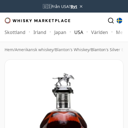
×
🇺🇸
Från USA?
Byt
Skottland
Irland
Japan
USA
Världen
Mer
Hem
/
Amerikansk whiskey
/
Blanton's Whiskey
/
Blanton's Silver Edi