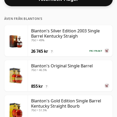
ÄVEN FRÅN BLANTON'S
Blanton's Silver Edition 2003 Single
Barrel Kentucky Straigh
70cl • 49%
26 745 kr
FRI FRAKT
?
Blanton's Original Single Barrel
70cl • 46.5%
855 kr
?
Blanton's Gold Edition Single Barrel
Kentucky Straight Bourb
70cl • 51.5%