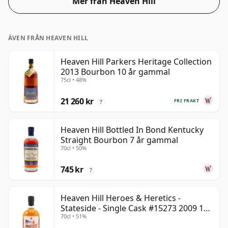
Mer från Heaven Hill
ÄVEN FRÅN HEAVEN HILL
Heaven Hill Parkers Heritage Collection
2013 Bourbon 10 år gammal
75cl • 48%
21 260 kr
FRI FRAKT
?
Heaven Hill Bottled In Bond Kentucky
Straight Bourbon 7 år gammal
70cl • 50%
745 kr
?
Heaven Hill Heroes & Heretics -
Stateside - Single Cask #15273 2009 11
70cl • 51%
år gammal