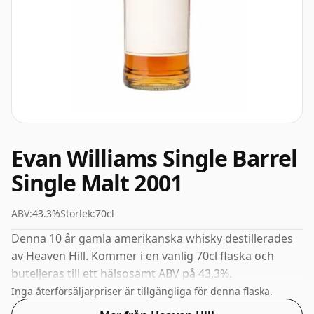
Evan Williams Single Barrel
Single Malt 2001
ABV:
43.3%
Storlek:
70cl
Denna 10 år gamla amerikanska whisky destillerades
av Heaven Hill. Kommer i en vanlig 70cl flaska och
buteljeras till ett hälsosamt ABV på 43,3%.
Inga återförsäljarpriser är tillgängliga för denna flaska.