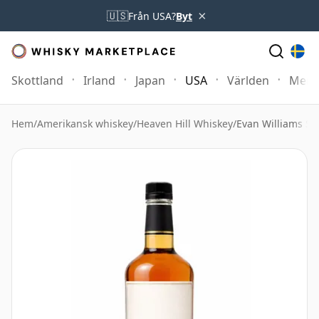
×
🇺🇸
Från USA?
Byt
Skottland
Irland
Japan
USA
Världen
Mer
Hem
/
Amerikansk whiskey
/
Heaven Hill Whiskey
/
Evan Williams Sin