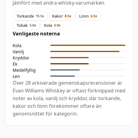
Jämfört med andra whisky-varumärken
Torkande
Kakor
Lönn
15.5x
8.5x
6.5x
Tobak
Kola
5.0x
4.9x
Vanligaste noterna
Kola
Vanilj
Kryddor
Ek
Medelfyllig
Len
Över 28 arkiverade gemenskapsrecensioner är
Evan Williams Whiskey är oftast förknippad med
noter av kola, vanilj och kryddor, där torkande,
kakor och lönn förekommer oftare än
genomsnittet för kategorin.