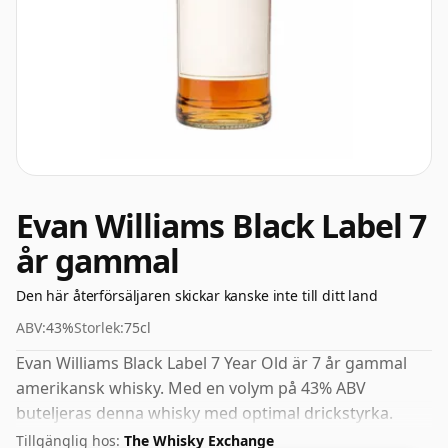
Evan Williams Black Label 7
år gammal
Den här återförsäljaren skickar kanske inte till ditt land
ABV:
43%
Storlek:
75cl
Evan Williams Black Label 7 Year Old är 7 år gammal
amerikansk whisky. Med en volym på 43% ABV
buteljeras denna whisky med optimal drickstyrka.
Avnjuts rent eller med en droppe vatten.
Tillgänglig hos:
The Whisky Exchange