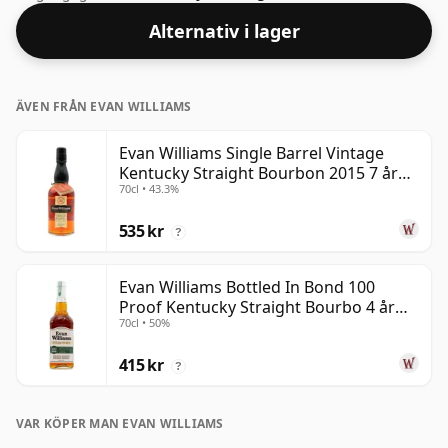
Alternativ i lager
ÄVEN FRÅN EVAN WILLIAMS
Evan Williams Single Barrel Vintage
Kentucky Straight Bourbon 2015 7 år
70cl • 43.3%
gammal
535 kr
?
Evan Williams Bottled In Bond 100
Proof Kentucky Straight Bourbo 4 år
70cl • 50%
gammal
415 kr
?
VAR KÖPER MAN EVAN WILLIAMS