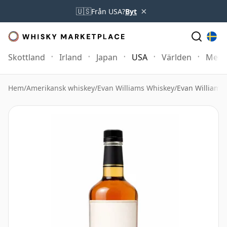
×
🇺🇸
Från USA?
Byt
Skottland
Irland
Japan
USA
Världen
Mer
Hem
/
Amerikansk whiskey
/
Evan Williams Whiskey
/
Evan Williams 