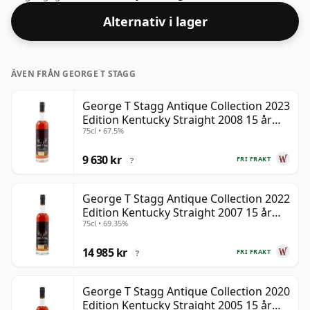
storlek på 75cl.
Alternativ i lager
ÄVEN FRÅN GEORGE T STAGG
George T Stagg Antique Collection 2023
Edition Kentucky Straight 2008 15 år
75cl • 67.5%
gammal
9 630 kr
FRI FRAKT
?
George T Stagg Antique Collection 2022
Edition Kentucky Straight 2007 15 år
75cl • 69.35%
gammal
14 985 kr
FRI FRAKT
?
George T Stagg Antique Collection 2020
Edition Kentucky Straight 2005 15 år