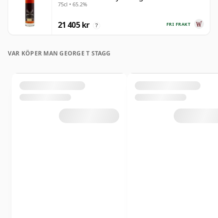
75cl • 65.2%
gammal
21 405 kr
FRI FRAKT
?
VAR KÖPER MAN GEORGE T STAGG