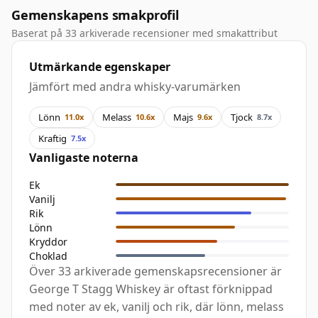
Gemenskapens smakprofil
Baserat på 33 arkiverade recensioner med smakattribut
Utmärkande egenskaper
Jämfört med andra whisky-varumärken
Lönn
Melass
Majs
Tjock
11.0x
10.6x
9.6x
8.7x
Kraftig
7.5x
Vanligaste noterna
Ek
Vanilj
Rik
Lönn
Kryddor
Choklad
Över 33 arkiverade gemenskapsrecensioner är
George T Stagg Whiskey är oftast förknippad
med noter av ek, vanilj och rik, där lönn, melass