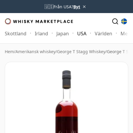
×
🇺🇸
Från USA?
Byt
Skottland
Irland
Japan
USA
Världen
Mer
Hem
/
Amerikansk whiskey
/
George T Stagg Whiskey
/
George T Sta