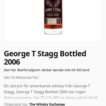
George T Stagg Bottled
2006
Den här återförsäljaren skickar kanske inte till ditt land
ABV:
70.3%
Storlek:
75cl
Ett uttryck för amerikansk whisky från George T
Stagg, George T Stagg Bottled 2006 har ingen
åldersangivelse. Vid 70,3 % ABV är denna alkoholhalt
mer än acceptabel. Buteljerad i standardutgåvans
Tillgänglig hos:
The Whisky Exchange