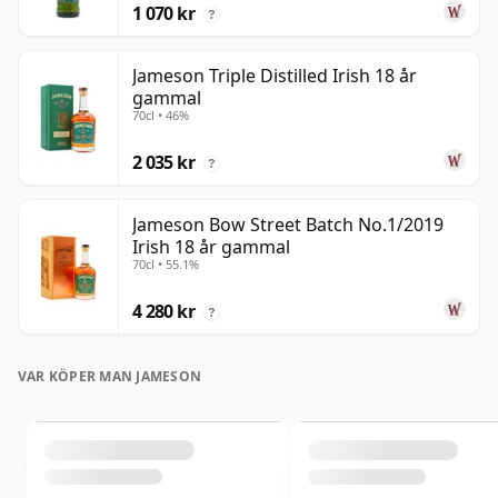
1 070 kr
?
Jameson Triple Distilled Irish 18 år
gammal
70cl • 46%
2 035 kr
?
Jameson Bow Street Batch No.1/2019
Irish 18 år gammal
70cl • 55.1%
4 280 kr
?
VAR KÖPER MAN JAMESON