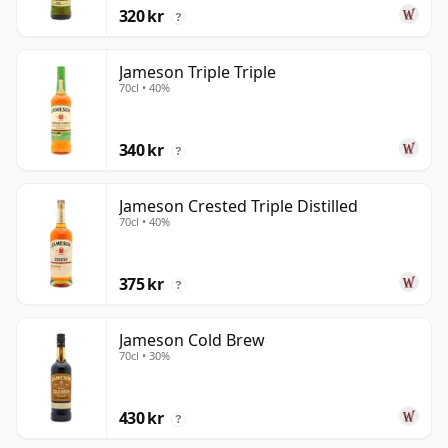
320 kr
?
Jameson Triple Triple
70cl • 40%
340 kr
?
Jameson Crested Triple Distilled
70cl • 40%
375 kr
?
Jameson Cold Brew
70cl • 30%
430 kr
?