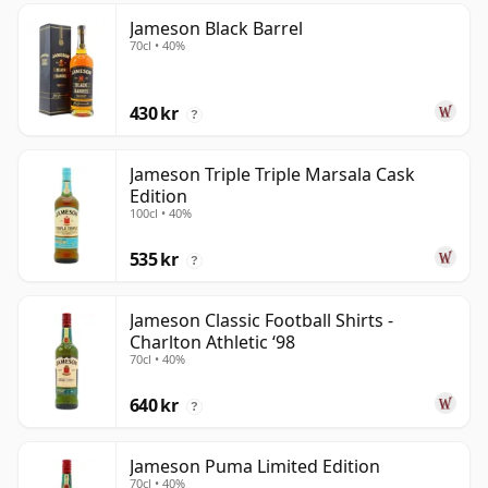
Jameson Black Barrel
70cl • 40%
430 kr
?
Jameson Triple Triple Marsala Cask
Edition
100cl • 40%
535 kr
?
Jameson Classic Football Shirts -
Charlton Athletic ‘98
70cl • 40%
640 kr
?
Jameson Puma Limited Edition
70cl • 40%