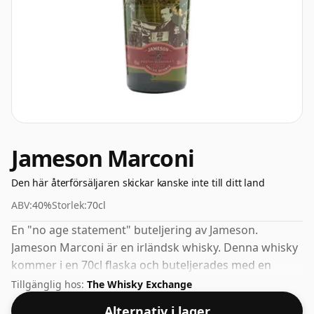
Jameson Marconi
Den här återförsäljaren skickar kanske inte till ditt land
ABV:
40%
Storlek:
70cl
En "no age statement" buteljering av Jameson.
Jameson Marconi är en irländsk whisky. Denna whisky
kommer i en 70cl flaska och buteljerades med en
styrka på 40%.
Tillgänglig hos:
The Whisky Exchange
Alternativ i lager