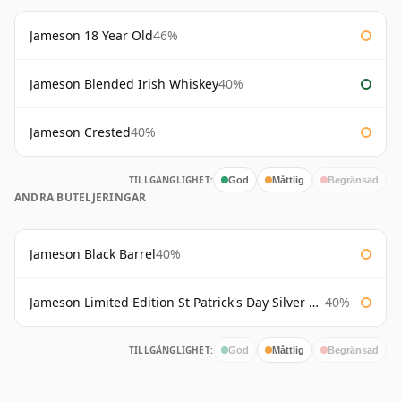
Jameson 18 Year Old
46%
Jameson Blended Irish Whiskey
40%
Jameson Crested
40%
TILLGÄNGLIGHET:
God
Måttlig
Begränsad
ANDRA BUTELJERINGAR
Jameson Black Barrel
40%
Jameson Limited Edition St Patrick's Day Silver Bottle
40%
TILLGÄNGLIGHET:
God
Måttlig
Begränsad