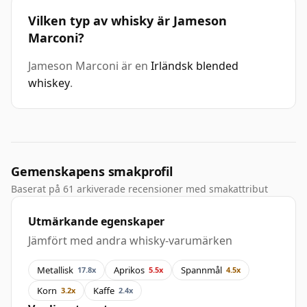
Vilken typ av whisky är Jameson
Marconi?
Jameson Marconi är en
Irländsk blended
whiskey
.
Gemenskapens smakprofil
Baserat på 61 arkiverade recensioner med smakattribut
Utmärkande egenskaper
Jämfört med andra whisky-varumärken
Metallisk
Aprikos
Spannmål
17.8x
5.5x
4.5x
Korn
Kaffe
3.2x
2.4x