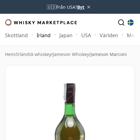
×
🇺🇸
Från USA?
Byt
Skottland
Irland
Japan
USA
Världen
Mer
Hem
/
Irländsk whiskey
/
Jameson Whiskey
/
Jameson Marconi