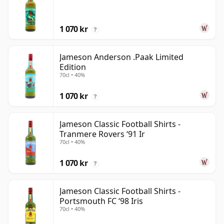
1 070 kr
?
Jameson Anderson .Paak Limited
Edition
70cl • 40%
1 070 kr
?
Jameson Classic Football Shirts -
Tranmere Rovers ‘91 Ir
70cl • 40%
1 070 kr
?
Jameson Classic Football Shirts -
Portsmouth FC ‘98 Iris
70cl • 40%