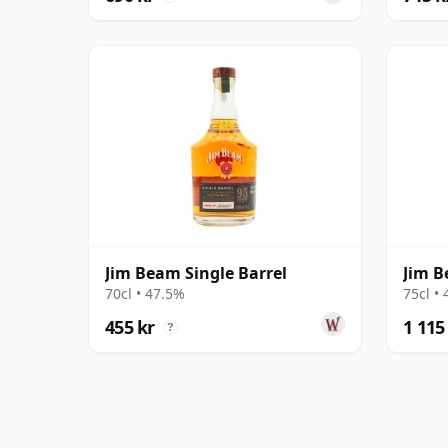
Jim Beam Single Barrel
Jim B
70cl • 47.5%
75cl •
455 kr
1 115
?