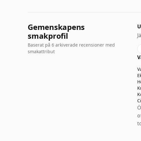
Gemenskapens
U
smakprofil
J
Baserat på 6 arkiverade recensioner med
smakattribut
V
V
E
H
K
K
C
Ö
o
t