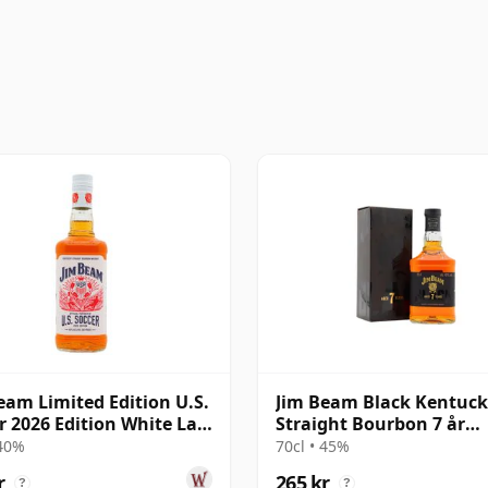
eam Limited Edition U.S.
Jim Beam Black Kentuc
r 2026 Edition White Lab
Straight Bourbon 7 år
 gammal
gammal
 40%
70cl • 45%
r
265 kr
?
?