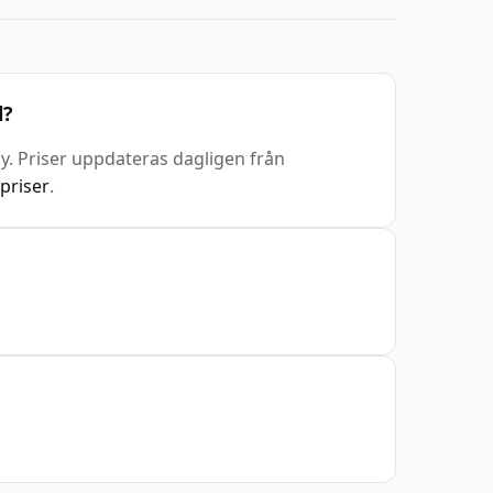
l?
ky. Priser uppdateras dagligen från
priser
.