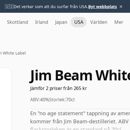
×
🇺🇸
Det verkar som att du surfar från USA.
Byt webbplats
Skottland
Irland
Japan
USA
Världen
Mer
m White Label
Jim Beam Whit
Jämför 2 priser från 265 kr
ABV:
40%
Storlek:
70cl
En "no age statement" tappning av amer
kommer från Jim Beam-destilleriet. ABV
flaskstorleken är en standard på 70cl.