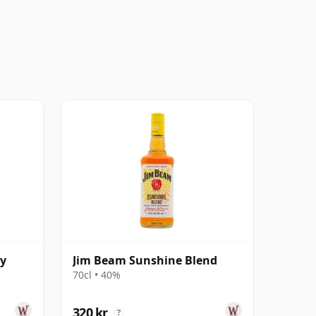
ky
Jim Beam Sunshine Blend
70cl • 40%
320 kr
?