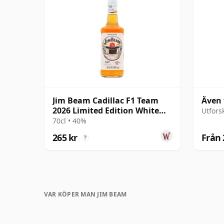
Jim Beam Cadillac F1 Team
Även 
2026 Limited Edition White
Utfors
Label 4 år gammal
70cl • 40%
265 kr
Från 
?
VAR KÖPER MAN JIM BEAM