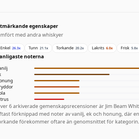
tmärkande egenskaper
ämfört med andra whiskyer
Enkel
Tunn
Torkande
Lakrits
Frisk
26.3x
21.1x
20.2x
6.0x
5.8x
anligaste noterna
anilj
k
onung
ryddor
ola
itrus
ver 6 arkiverade gemenskapsrecensioner är Jim Beam Whit
ftast förknippad med noter av vanilj, ek och honung, där en
orkande förekommer oftare än genomsnittet för kategorin