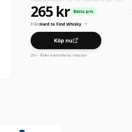
265 kr
Bästa pris
Från
Hard to Find Whisky
?
Köp nu
20+ · Ålder kontrolleras i kassan