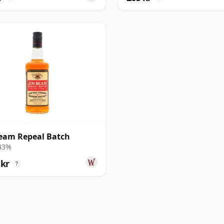
eam Repeal Batch
 43%
 kr
?