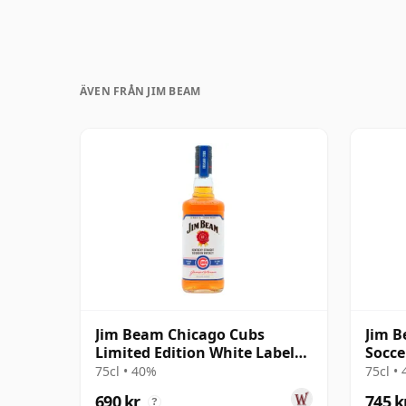
ÄVEN FRÅN JIM BEAM
Jim Beam Chicago Cubs
Jim B
Limited Edition White Label
Socce
Kentucky 4 år gammal
4 år
75cl • 40%
75cl •
690 kr
745 k
?