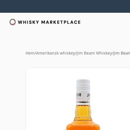
Hem
/
Amerikansk whiskey
/
Jim Beam Whiskey
/
Jim Bea