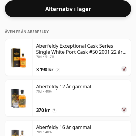
Alternativ i lager
ÄVEN FRÅN ABERFELDY
Aberfeldy Exceptional Cask Series
Single White Port Cask #50 2001 22 år
70cl • 51.7%
gammal
3 190 kr
?
Aberfeldy 12 år gammal
70cl • 40%
370 kr
?
Aberfeldy 16 år gammal
70cl • 40%