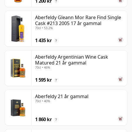
1 200 kr
?
Aberfeldy Gleann Mor Rare Find Single
Cask #213 2005 17 år gammal
70cl • 53.2%
1 435 kr
?
Aberfeldy Argentinian Wine Cask
Matured 21 år gammal
70cl • 46%
1 595 kr
?
Aberfeldy 21 år gammal
70cl • 40%
1 860 kr
?