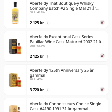
Aberfeldy That Boutique-y Whisky
Company Batch #2 Single Mal 21 år
50cl • 48.9%
gammal
2 125 kr
?
Aberfeldy Exceptional Cask Series
Pauillac Wine Cask Matured 2002 21 år
70cl • 53.9%
gammal
2 125 kr
?
Aberfeldy 125th Anniversary 25 år
gammal
70cl • 46%
3 720 kr
?
Aberfeldy Connoisseurs Choice Single
Cask #4190 1991 31 år gammal