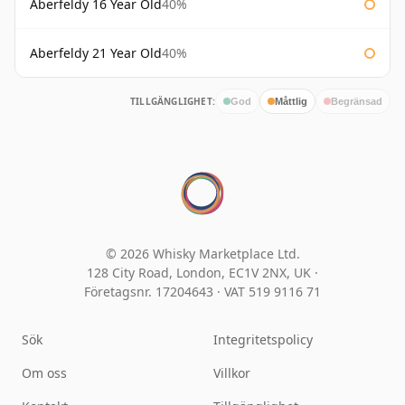
Aberfeldy 16 Year Old
40%
Aberfeldy 21 Year Old
40%
TILLGÄNGLIGHET:
God
Måttlig
Begränsad
© 2026 Whisky Marketplace Ltd.
128 City Road, London, EC1V 2NX, UK ·
Företagsnr. 17204643
·
VAT 519 9116 71
Sök
Integritetspolicy
Om oss
Villkor