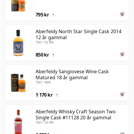
795 kr
?
Aberfeldy North Star Single Cask 2014
12 år gammal
70cl • 52.8%
850 kr
?
Aberfeldy Sangiovese Wine Cask
Matured 18 år gammal
70cl • 46%
1 170 kr
?
Aberfeldy Whisky Craft Season Two
Single Cask #11128 20 år gammal
70cl • 52.9%