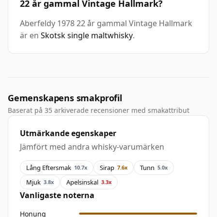
22 år gammal Vintage Hallmark?
Aberfeldy 1978 22 år gammal Vintage Hallmark
är en
Skotsk single maltwhisky
.
Gemenskapens smakprofil
Baserat på 35 arkiverade recensioner med smakattribut
Utmärkande egenskaper
Jämfört med andra whisky-varumärken
Lång Eftersmak
Sirap
Tunn
10.7x
7.6x
5.0x
Mjuk
Apelsinskal
3.8x
3.3x
Vanligaste noterna
Honung