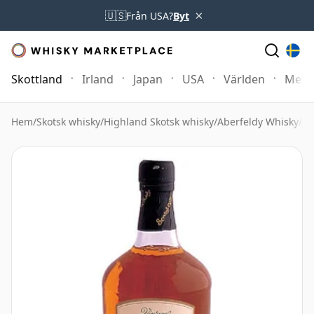
×
🇺🇸
Från USA?
Byt
Skottland
Irland
Japan
USA
Världen
Mer
Hem
/
Skotsk whisky
/
Highland Skotsk whisky
/
Aberfeldy Whisky
/
Ab