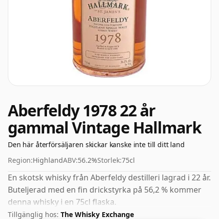
Aberfeldy 1978 22 år
gammal Vintage Hallmark
Den här återförsäljaren skickar kanske inte till ditt land
Region:
Highland
ABV:
56.2%
Storlek:
75cl
En skotsk whisky från Aberfeldy destilleri lagrad i 22 år.
Buteljerad med en fin drickstyrka på 56,2 % kommer
denna whisky i en 75cl flaska.
Tillgänglig hos:
The Whisky Exchange