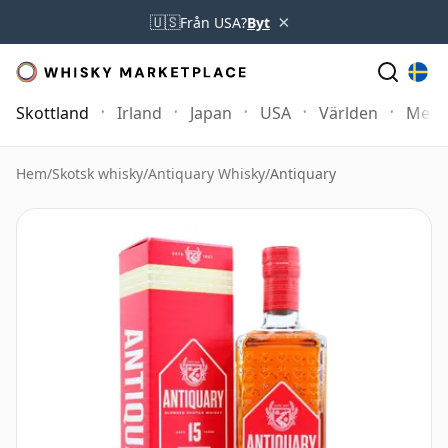
×
🇺🇸
Från USA?
Byt
Skottland
Irland
Japan
USA
Världen
Mer
Hem
/
Skotsk whisky
/
Antiquary Whisky
/
Antiquary