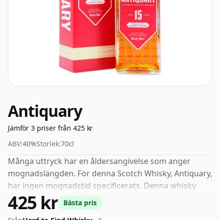
Antiquary
Jämför 3 priser från 425 kr
ABV:
40%
Storlek:
70cl
Många uttryck har en åldersangivelse som anger
mognadslängden. För denna Scotch Whisky, Antiquary,
har ingen mognadstid specificerats. Denna whisky
425 kr
kommer i en 70cl flaska och buteljerades med en
Bästa pris
styrka på 40%.