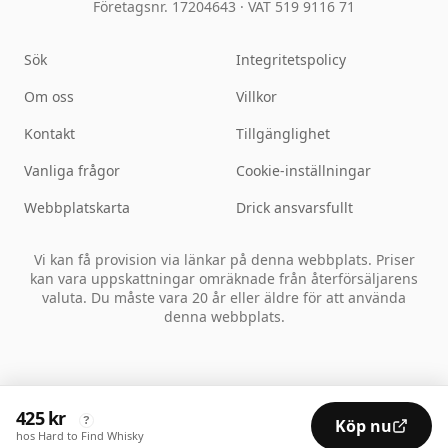
Företagsnr. 17204643
·
VAT 519 9116 71
Sök
Integritetspolicy
Om oss
Villkor
Kontakt
Tillgänglighet
Vanliga frågor
Cookie-inställningar
Webbplatskarta
Drick ansvarsfullt
Vi kan få provision via länkar på denna webbplats. Priser
kan vara uppskattningar omräknade från återförsäljarens
valuta. Du måste vara 20 år eller äldre för att använda
denna webbplats.
425 kr
?
Köp nu
hos Hard to Find Whisky