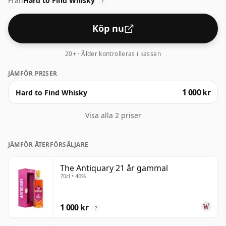
Från
Hard to Find Whisky
?
Köp nu
20+ · Ålder kontrolleras i kassan
JÄMFÖR PRISER
1 000 kr
Hard to Find Whisky
Visa alla 2 priser
JÄMFÖR ÅTERFÖRSÄLJARE
The Antiquary 21 år gammal
70cl • 40%
1 000 kr
?