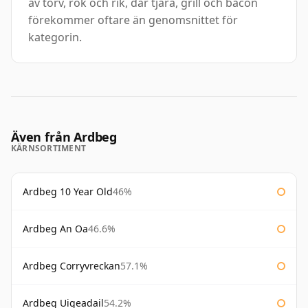
av torv, rök och rik, där tjära, grill och bacon
förekommer oftare än genomsnittet för
kategorin.
Även från Ardbeg
KÄRNSORTIMENT
Ardbeg 10 Year Old
46%
Ardbeg An Oa
46.6%
Ardbeg Corryvreckan
57.1%
Ardbeg Uigeadail
54.2%