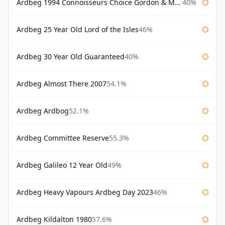
Ardbeg 1994 Connoisseurs Choice Gordon & Macphail
40%
Ardbeg 25 Year Old Lord of the Isles
46%
Ardbeg 30 Year Old Guaranteed
40%
Ardbeg Almost There 2007
54.1%
Ardbeg Ardbog
52.1%
Ardbeg Committee Reserve
55.3%
Ardbeg Galileo 12 Year Old
49%
Ardbeg Heavy Vapours Ardbeg Day 2023
46%
Ardbeg Kildalton 1980
57.6%