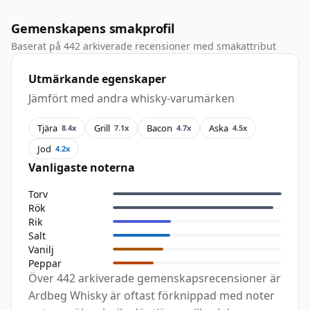
Gemenskapens smakprofil
Baserat på 442 arkiverade recensioner med smakattribut
Utmärkande egenskaper
Jämfört med andra whisky-varumärken
Tjära
Grill
Bacon
Aska
8.4x
7.1x
4.7x
4.5x
Jod
4.2x
Vanligaste noterna
Torv
Rök
Rik
Salt
Vanilj
Peppar
Över 442 arkiverade gemenskapsrecensioner är
Ardbeg Whisky är oftast förknippad med noter