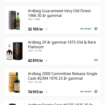
Ardbeg Guaranteed Very Old Finest
1966 30 år gammal
70cl • 40%
32 105 kr
FRI FRAKT
?
Ardbeg 29 år gammal 1975 Old & Rare
Platinum
70cl • 47.3%
42 810 kr
?
Ardbeg 2000 Committee Release Single
Cask #2394 1976 23 år gammal
70cl • 53.2%
74 915 kr
FRI FRAKT
?