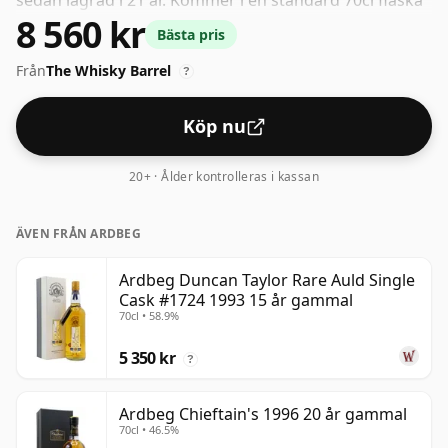
sedan lagrad i 21 år. Kommer i en standard 70cl flaska
8 560 kr
med den icke-standardiserade styrkan på 50,2%.
Bästa pris
Från
The Whisky Barrel
?
Köp nu
20+ · Ålder kontrolleras i kassan
ÄVEN FRÅN ARDBEG
Ardbeg Duncan Taylor Rare Auld Single
Cask #1724 1993 15 år gammal
70cl • 58.9%
5 350 kr
?
Ardbeg Chieftain's 1996 20 år gammal
70cl • 46.5%