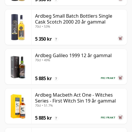
Ardbeg Small Batch Bottlers Single
Cask Scotch 2000 20 år gammal
70cl • 53%
5 350 kr
?
Ardbeg Galileo 1999 12 år gammal
70cl • 49%
5 885 kr
FRI FRAKT
?
Ardbeg Macbeth Act One - Witches
Series - First Witch Sin 19 år gammal
70cl • 51.7%
5 885 kr
FRI FRAKT
?