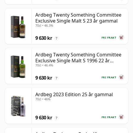
Ardbeg Twenty Something Committee
Exclusive Single Malt S 23 år gammal
70cl • 46.3%
9 630 kr
FRI FRAKT
?
Ardbeg Twenty Something Committee
Exclusive Single Malt S 1996 22 år
70cl • 46.4%
gammal
9 630 kr
FRI FRAKT
?
Ardbeg 2023 Edition 25 år gammal
70cl • 46%
9 630 kr
FRI FRAKT
?