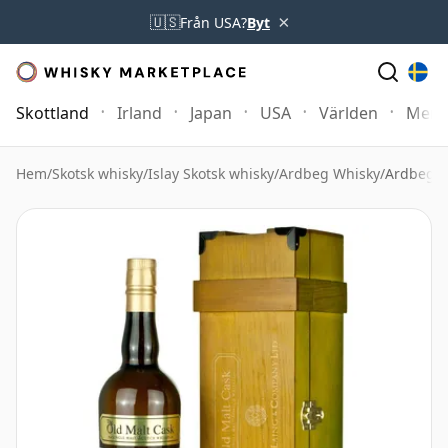
×
🇺🇸
Från USA?
Byt
Skottland
Irland
Japan
USA
Världen
Mer
Hem
/
Skotsk whisky
/
Islay Skotsk whisky
/
Ardbeg Whisky
/
Ardbeg 1