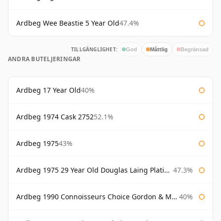
Ardbeg Wee Beastie 5 Year Old
47.4%
TILLGÄNGLIGHET:
God
Måttlig
Begränsad
ANDRA BUTELJERINGAR
Ardbeg 17 Year Old
40%
Ardbeg 1974 Cask 2752
52.1%
Ardbeg 1975
43%
Ardbeg 1975 29 Year Old Douglas Laing Platinum Selection Bottled 2004
47.3%
Ardbeg 1990 Connoisseurs Choice Gordon & Macphail
40%