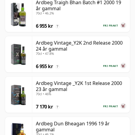
Ardbeg Traigh Bhan Batch #1 2000 19
år gammal
70cl • 46.2%
6 955 kr
FRI FRAKT
?
Ardbeg Vintage_Y2K 2nd Release 2000
24 år gammal
70cl • 47.8%
6 955 kr
FRI FRAKT
?
Ardbeg Vintage _Y2K 1st Release 2000
23 år gammal
70cl • 46%
7 170 kr
FRI FRAKT
?
Ardbeg Dun Bheagan 1996 19 år
gammal
70cl • 46.1%