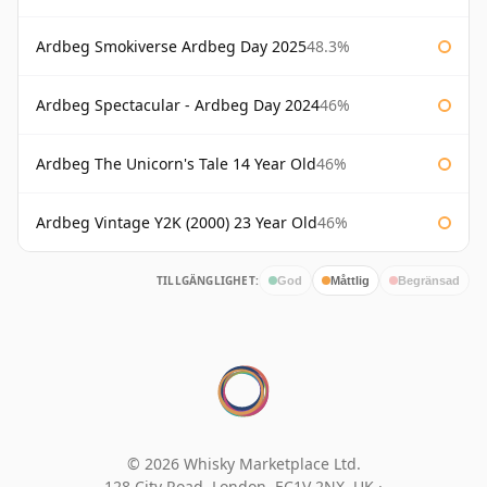
Ardbeg Smokiverse Ardbeg Day 2025
48.3%
Ardbeg Spectacular - Ardbeg Day 2024
46%
Ardbeg The Unicorn's Tale 14 Year Old
46%
Ardbeg Vintage Y2K (2000) 23 Year Old
46%
TILLGÄNGLIGHET:
God
Måttlig
Begränsad
© 2026 Whisky Marketplace Ltd.
128 City Road, London, EC1V 2NX, UK ·