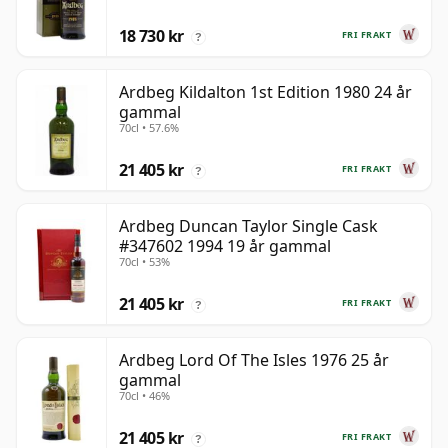
18 730 kr
FRI FRAKT
?
Ardbeg Kildalton 1st Edition 1980 24 år
gammal
70cl • 57.6%
21 405 kr
FRI FRAKT
?
Ardbeg Duncan Taylor Single Cask
#347602 1994 19 år gammal
70cl • 53%
21 405 kr
FRI FRAKT
?
Ardbeg Lord Of The Isles 1976 25 år
gammal
70cl • 46%
21 405 kr
FRI FRAKT
?