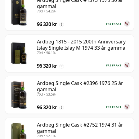
Ardbeg Single Cask #1375 1975 30 år
gammal
70cl • 54.2%
96 320 kr
FRI FRAKT
?
Ardbeg 1815 - 2015 200th Anniversary
Islay Single Islay M 1974 33 år gammal
70cl • 50.1%
96 320 kr
FRI FRAKT
?
Ardbeg Single Cask #2396 1976 25 år
gammal
70cl • 53.5%
96 320 kr
FRI FRAKT
?
Ardbeg Single Cask #2752 1974 31 år
gammal
70cl • 52.1%