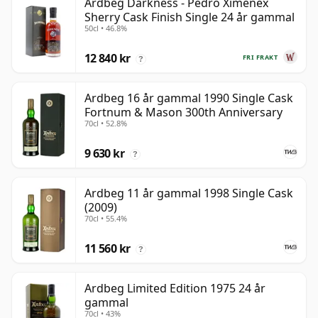
Ardbeg Darkness - Pedro Ximenex
Sherry Cask Finish Single 24 år gammal
50cl • 46.8%
12 840 kr
FRI FRAKT
?
Ardbeg 16 år gammal 1990 Single Cask
Fortnum & Mason 300th Anniversary
70cl • 52.8%
9 630 kr
?
Ardbeg 11 år gammal 1998 Single Cask
(2009)
70cl • 55.4%
11 560 kr
?
Ardbeg Limited Edition 1975 24 år
gammal
70cl • 43%