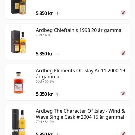
5 350 kr
?
Ardbeg Chieftain's 1998 20 år gammal
70cl • 46%
5 350 kr
?
Ardbeg Elements Of Islay Ar 11 2000 19
år gammal
50cl • 56.8%
5 350 kr
?
Ardbeg The Character Of Islay - Wind &
Wave Single Cask # 2004 15 år gammal
70cl • 54.9%
5 350 kr
?