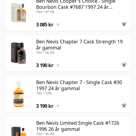
Ben Nevis Cooper's Choice - Single
Bourbon Cask #7687 1997 24 år
70cl • 47.5%
gammal
3 085 kr
?
Ben Nevis Chapter 7 Cask Strength 19
år gammal
70cl • 56.2%
3 190 kr
?
Ben Nevis Chapter 7 - Single Cask #30
1997 24 år gammal
70cl • 53%
3 190 kr
?
Ben Nevis Limited Single Cask #1726
1996 26 år gammal
70cl • 46.4%