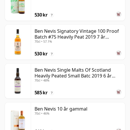
530 kr
?
Ben Nevis Signatory Vintage 100 Proof
Batch #75 Heavily Peat 2019 7 år
70cl • 57.1%
gammal
530 kr
?
Ben Nevis Single Malts Of Scotland
Heavily Peated Small Batc 2019 6 år
70cl • 48%
gammal
585 kr
?
Ben Nevis 10 år gammal
70cl • 46%