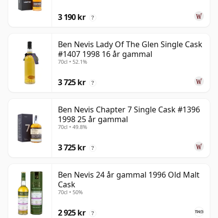
3 190 kr
?
Ben Nevis Lady Of The Glen Single Cask
#1407 1998 16 år gammal
70cl • 52.1%
3 725 kr
?
Ben Nevis Chapter 7 Single Cask #1396
1998 25 år gammal
70cl • 49.8%
3 725 kr
?
Ben Nevis 24 år gammal 1996 Old Malt
Cask
70cl • 50%
2 925 kr
?