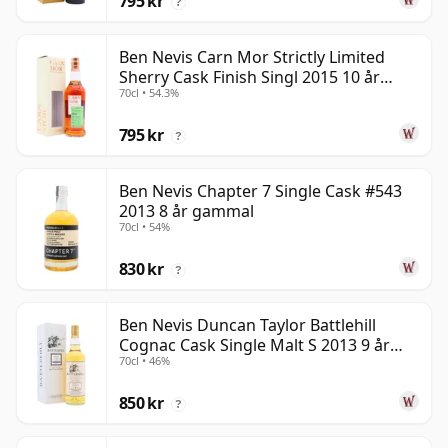
795 kr
?
Ben Nevis Carn Mor Strictly Limited
Sherry Cask Finish Singl 2015 10 år
70cl • 54.3%
gammal
795 kr
?
Ben Nevis Chapter 7 Single Cask #543
2013 8 år gammal
70cl • 54%
830 kr
?
Ben Nevis Duncan Taylor Battlehill
Cognac Cask Single Malt S 2013 9 år
70cl • 46%
gammal
850 kr
?