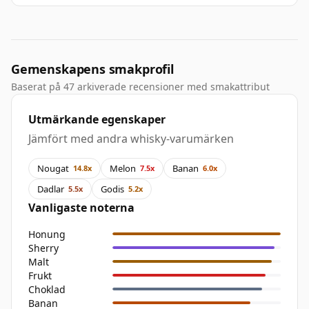
Gemenskapens smakprofil
Baserat på 47 arkiverade recensioner med smakattribut
Utmärkande egenskaper
Jämfört med andra whisky-varumärken
Nougat
Melon
Banan
14.8x
7.5x
6.0x
Dadlar
Godis
5.5x
5.2x
Vanligaste noterna
Honung
Sherry
Malt
Frukt
Choklad
Banan