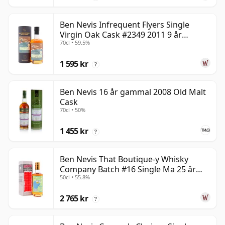
Ben Nevis Infrequent Flyers Single
Virgin Oak Cask #2349 2011 9 år
70cl • 59.5%
gammal
1 595 kr
?
Ben Nevis 16 år gammal 2008 Old Malt
Cask
70cl • 50%
1 455 kr
?
Ben Nevis That Boutique-y Whisky
Company Batch #16 Single Ma 25 år
50cl • 55.8%
gammal
2 765 kr
?