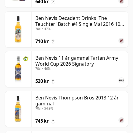
640 kr
?
Ben Nevis Decadent Drinks 'The
Teuchter' Batch #4 Single Mal 2016 10
70cl • 47%
år gammal
710 kr
?
Ben Nevis 11 år gammal Tartan Army
World Cup 2026 Signatory
70cl • 46%
520 kr
?
Ben Nevis Thompson Bros 2013 12 år
gammal
70cl • 54.9%
745 kr
?