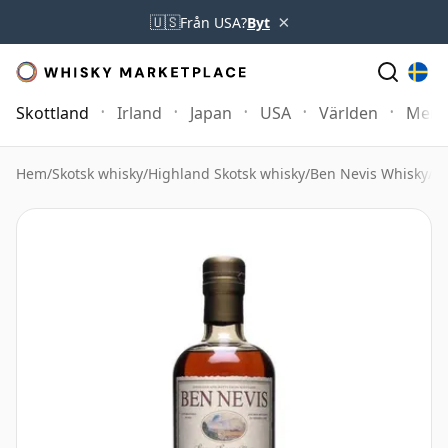
×
🇺🇸
Från USA?
Byt
Skottland
Irland
Japan
USA
Världen
Mer
Hem
/
Skotsk whisky
/
Highland Skotsk whisky
/
Ben Nevis Whisky
/
Be