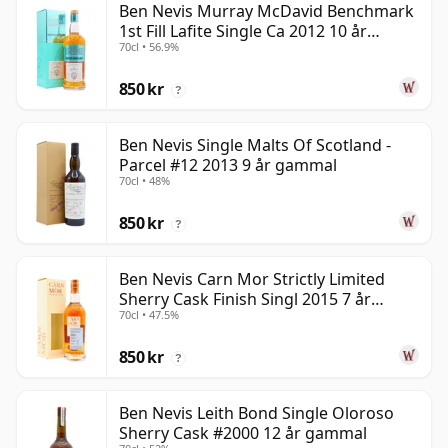
Ben Nevis Murray McDavid Benchmark
1st Fill Lafite Single Ca 2012 10 år
70cl • 56.9%
gammal
850 kr
?
Ben Nevis Single Malts Of Scotland -
Parcel #12 2013 9 år gammal
70cl • 48%
850 kr
?
Ben Nevis Carn Mor Strictly Limited
Sherry Cask Finish Singl 2015 7 år
70cl • 47.5%
gammal
850 kr
?
Ben Nevis Leith Bond Single Oloroso
Sherry Cask #2000 12 år gammal