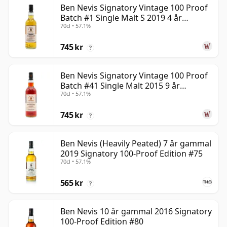
Ben Nevis Signatory Vintage 100 Proof
Batch #1 Single Malt S 2019 4 år
70cl • 57.1%
gammal
745 kr
?
Ben Nevis Signatory Vintage 100 Proof
Batch #41 Single Malt 2015 9 år
70cl • 57.1%
gammal
745 kr
?
Ben Nevis (Heavily Peated) 7 år gammal
2019 Signatory 100-Proof Edition #75
70cl • 57.1%
565 kr
?
Ben Nevis 10 år gammal 2016 Signatory
100-Proof Edition #80