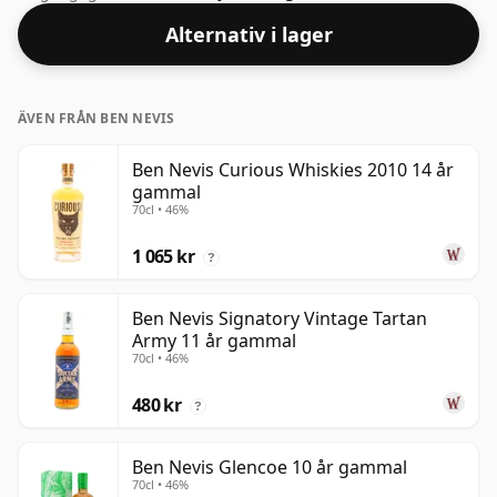
ABV.
Alternativ i lager
ÄVEN FRÅN BEN NEVIS
Ben Nevis Curious Whiskies 2010 14 år
gammal
70cl • 46%
1 065 kr
?
Ben Nevis Signatory Vintage Tartan
Army 11 år gammal
70cl • 46%
480 kr
?
Ben Nevis Glencoe 10 år gammal
70cl • 46%