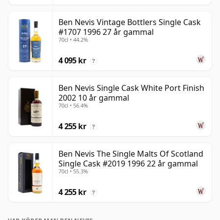
Ben Nevis Vintage Bottlers Single Cask
#1707 1996 27 år gammal
70cl • 44.2%
4 095 kr
?
Ben Nevis Single Cask White Port Finish
2002 10 år gammal
70cl • 56.4%
4 255 kr
?
Ben Nevis The Single Malts Of Scotland
Single Cask #2019 1996 22 år gammal
70cl • 55.3%
4 255 kr
?