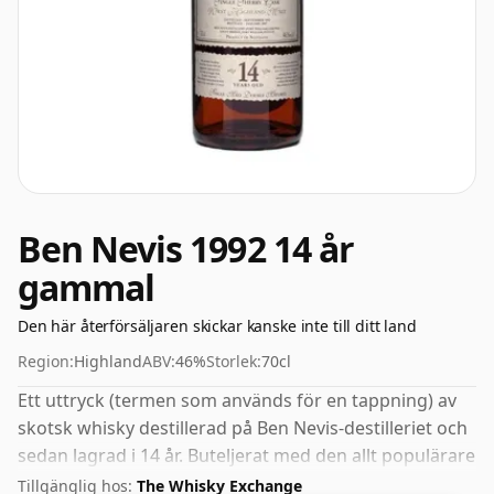
Ben Nevis 1992 14 år
gammal
Den här återförsäljaren skickar kanske inte till ditt land
Region:
Highland
ABV:
46%
Storlek:
70cl
Ett uttryck (termen som används för en tappning) av
skotsk whisky destillerad på Ben Nevis-destilleriet och
sedan lagrad i 14 år. Buteljerat med den allt populärare
styrkan på 46%, vilket är ett respektabelt drickande
Tillgänglig hos:
The Whisky Exchange