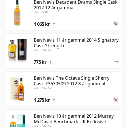
Ben Nevis Decadent Drams Single Cask
2012 12 år gammal
70cl • 53%
1 065 kr
?
Ben Nevis 11 år gammal 2014 Signatory
Cask Strength
70cl • 59.6%
775 kr
?
Ben Nevis The Octave Single Sherry
Cask #3630509 2012 8 år gammal
70cl • 55.6%
1 275 kr
?
Ben Nevis 10 år gammal 2012 Murray
McDavid Benchmark UK Exclusive
70cl • 56.9%