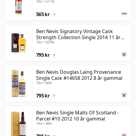
70cl • 57.1%
565 kr
?
Ben Nevis Signatory Vintage Cask
Strength Collection Single 2014 11 år
70cl • 59.6%
gammal
795 kr
?
Ben Nevis Douglas Laing Provenance
Single Cask #14658 2012 8 år gammal
70cl • 46%
795 kr
?
Ben Nevis Single Malts Of Scotland -
Parcel #10 2012 10 år gammal
70cl • 48%