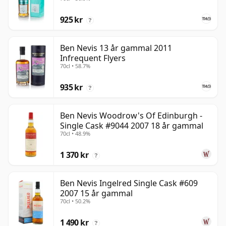
925 kr
?
Ben Nevis 13 år gammal 2011
Infrequent Flyers
70cl • 58.7%
935 kr
?
Ben Nevis Woodrow's Of Edinburgh -
Single Cask #9044 2007 18 år gammal
70cl • 48.9%
1 370 kr
?
Ben Nevis Ingelred Single Cask #609
2007 15 år gammal
70cl • 50.2%
1 490 kr
?