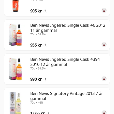
70cl • 52%
905 kr
?
Ben Nevis Ingelred Single Cask #6 2012
11 år gammal
70cl • 59.2%
955 kr
?
Ben Nevis Ingelred Single Cask #394
2010 12 år gammal
70cl • 59.2%
990 kr
?
Ben Nevis Signatory Vintage 2013 7 år
gammal
70cl • 46%
1 065 kr
?