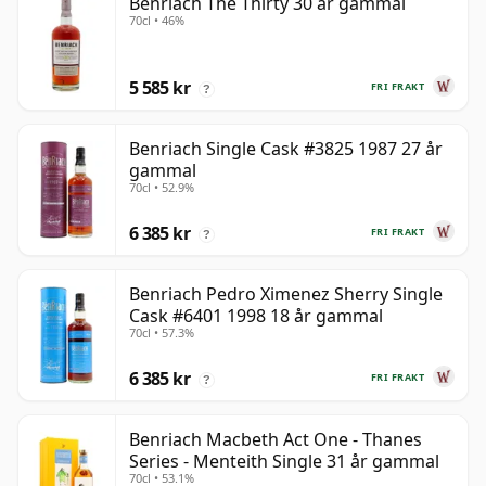
Benriach The Thirty 30 år gammal
70cl • 46%
5 585 kr
FRI FRAKT
?
Benriach Single Cask #3825 1987 27 år
gammal
70cl • 52.9%
6 385 kr
FRI FRAKT
?
Benriach Pedro Ximenez Sherry Single
Cask #6401 1998 18 år gammal
70cl • 57.3%
6 385 kr
FRI FRAKT
?
Benriach Macbeth Act One - Thanes
Series - Menteith Single 31 år gammal
70cl • 53.1%