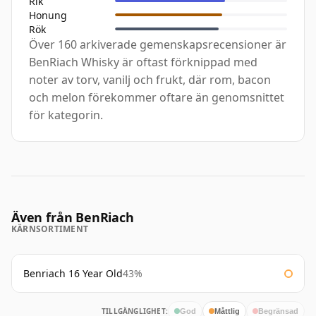
Rik
Honung
Rök
Över 160 arkiverade gemenskapsrecensioner är
BenRiach Whisky är oftast förknippad med
noter av torv, vanilj och frukt, där rom, bacon
och melon förekommer oftare än genomsnittet
för kategorin.
Även från BenRiach
KÄRNSORTIMENT
Benriach 16 Year Old
43%
TILLGÄNGLIGHET:
God
Måttlig
Begränsad