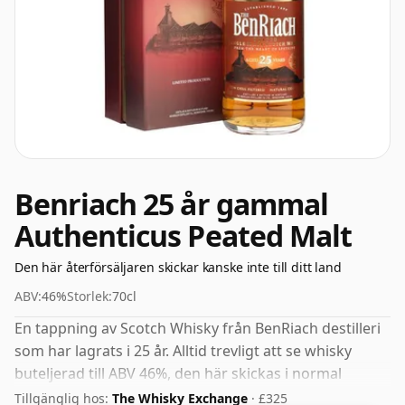
Benriach 25 år gammal
Authenticus Peated Malt
Den här återförsäljaren skickar kanske inte till ditt land
ABV:
46%
Storlek:
70cl
En tappning av Scotch Whisky från BenRiach destilleri
som har lagrats i 25 år. Alltid trevligt att se whisky
buteljerad till ABV 46%, den här skickas i normal
storlek på 70cl.
Tillgänglig hos:
The Whisky Exchange
· £325