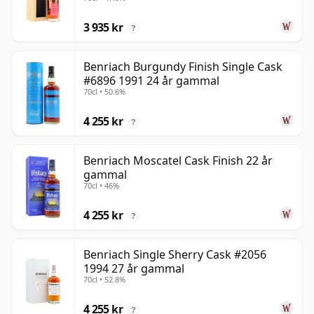
gammal
3 935 kr
?
Benriach Burgundy Finish Single Cask
#6896 1991 24 år gammal
70cl • 50.6%
4 255 kr
?
Benriach Moscatel Cask Finish 22 år
gammal
70cl • 46%
4 255 kr
?
Benriach Single Sherry Cask #2056
1994 27 år gammal
70cl • 52.8%
4 255 kr
?