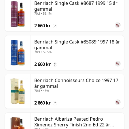
Benriach Single Cask #8687 1999 15 år
gammal
70cl • 56.1%
2 660 kr
?
Benriach Single Cask #85089 1997 18 år
gammal
70cl • 59.5%
2 660 kr
?
Benriach Connoisseurs Choice 1997 17
år gammal
70cl • 46%
2 660 kr
?
Benriach Albariza Peated Pedro
Ximenez Sherry Finish 2nd Ed 22 år