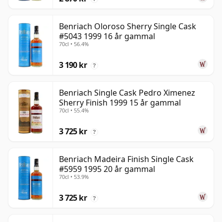
Benriach Oloroso Sherry Single Cask
#5043 1999 16 år gammal
70cl • 56.4%
3 190 kr
?
Benriach Single Cask Pedro Ximenez
Sherry Finish 1999 15 år gammal
70cl • 55.4%
3 725 kr
?
Benriach Madeira Finish Single Cask
#5959 1995 20 år gammal
70cl • 53.9%
3 725 kr
?