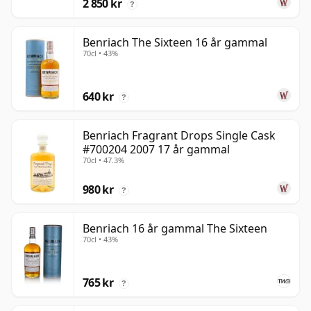
2 850 kr
?
Benriach The Sixteen 16 år gammal
70cl • 43%
640 kr
?
Benriach Fragrant Drops Single Cask
#700204 2007 17 år gammal
70cl • 47.3%
980 kr
?
Benriach 16 år gammal The Sixteen
70cl • 43%
765 kr
?