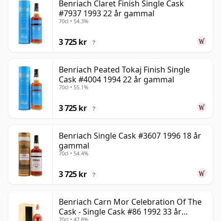
Benriach Claret Finish Single Cask
#7937 1993 22 år gammal
70cl • 54.3%
3 725 kr
?
Benriach Peated Tokaj Finish Single
Cask #4004 1994 22 år gammal
70cl • 55.1%
3 725 kr
?
Benriach Single Cask #3607 1996 18 år
gammal
70cl • 54.4%
3 725 kr
?
Benriach Carn Mor Celebration Of The
Cask - Single Cask #86 1992 33 år
70cl • 47.8%