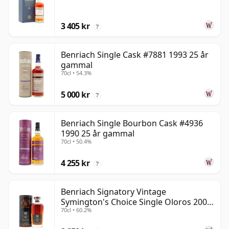
3 405 kr
?
Benriach Single Cask #7881 1993 25 år
gammal
70cl • 54.3%
5 000 kr
?
Benriach Single Bourbon Cask #4936
1990 25 år gammal
70cl • 50.4%
4 255 kr
?
Benriach Signatory Vintage
Symington's Choice Single Oloros 2000
70cl • 60.2%
25 år gammal