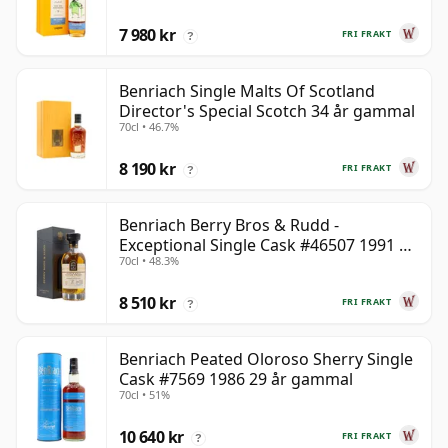
7 980 kr
FRI FRAKT
?
Benriach Single Malts Of Scotland
Director's Special Scotch 34 år gammal
70cl • 46.7%
8 190 kr
FRI FRAKT
?
Benriach Berry Bros & Rudd -
Exceptional Single Cask #46507 1991 31
70cl • 48.3%
år gammal
8 510 kr
FRI FRAKT
?
Benriach Peated Oloroso Sherry Single
Cask #7569 1986 29 år gammal
70cl • 51%
10 640 kr
FRI FRAKT
?