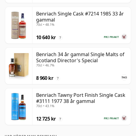
Benriach Single Cask #7214 1985 33 år
gammal
70cl • 48.1%
10 640 kr
FRI FRAKT
?
Benriach 34 år gammal Single Malts of
Scotland Director's Special
70cl • 46.7%
8 960 kr
?
Benriach Tawny Port Finish Single Cask
#3111 1977 38 år gammal
70cl • 43.1%
12 725 kr
FRI FRAKT
?