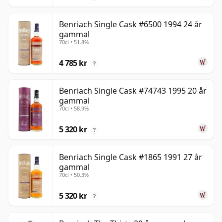
Benriach Single Cask #6500 1994 24 år
gammal
70cl • 51.8%
4 785 kr
?
Benriach Single Cask #74743 1995 20 år
gammal
70cl • 58.9%
5 320 kr
?
Benriach Single Cask #1865 1991 27 år
gammal
70cl • 50.3%
5 320 kr
?