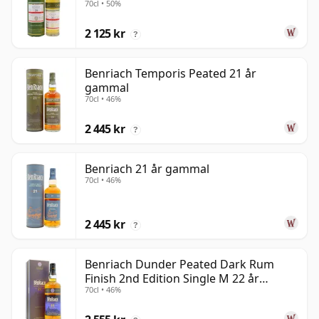
70cl • 50%
2 125 kr
?
Benriach Temporis Peated 21 år
gammal
70cl • 46%
2 445 kr
?
Benriach 21 år gammal
70cl • 46%
2 445 kr
?
Benriach Dunder Peated Dark Rum
Finish 2nd Edition Single M 22 år
70cl • 46%
gammal