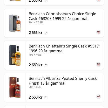
2 555 kr
?
Benriach Connoisseurs Choice Single
Cask #63205 1999 22 år gammal
70cl • 57.8%
2 555 kr
?
Benriach Chieftain's Single Cask #95171
1996 20 år gammal
70cl • 46%
2 660 kr
?
Benriach Albariza Peated Sherry Cask
Finish 18 år gammal
70cl • 46%
2 660 kr
?