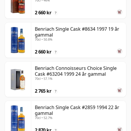
70cl • 46%
gammal
2 660 kr
?
Benriach Single Cask #8634 1997 19 år
gammal
70cl • 50.8%
2 660 kr
?
Benriach Connoisseurs Choice Single
Cask #63204 1999 24 år gammal
70cl • 57.1%
2 765 kr
?
Benriach Single Cask #2859 1994 22 år
gammal
70cl • 52.7%
2 870 kr
?