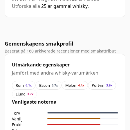
Utforska alla
25 ar gammal whisky
.
Gemenskapens smakprofil
Baserat på 160 arkiverade recensioner med smakattribut
Utmärkande egenskaper
Jämfört med andra whisky-varumärken
Rom
Bacon
Melon
Portvin
6.1x
5.7x
4.4x
3.9x
Ljung
3.7x
Vanligaste noterna
Torv
Vanilj
Frukt