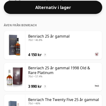
Alternativ i lager
ÄVEN FRÅN BENRIACH
Benriach 25 år gammal
70cl • 46.8%
4 150 kr
?
Benriach 25 år gammal 1998 Old &
Rare Platinum
70cl • 57.4%
3 990 kr
?
Benriach The Twenty Five 25 år gammal
70cl • 46%