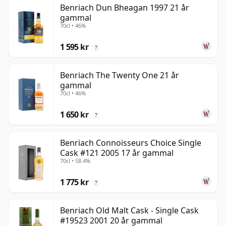
Benriach Dun Bheagan 1997 21 år
gammal
70cl • 46%
1 595 kr
?
Benriach The Twenty One 21 år
gammal
70cl • 46%
1 650 kr
?
Benriach Connoisseurs Choice Single
Cask #121 2005 17 år gammal
70cl • 58.4%
1 775 kr
?
Benriach Old Malt Cask - Single Cask
#19523 2001 20 år gammal