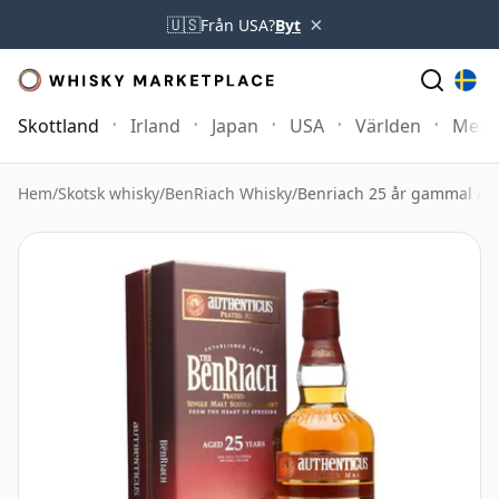
×
🇺🇸
Från USA?
Byt
Skottland
Irland
Japan
USA
Världen
Mer
Hem
/
Skotsk whisky
/
BenRiach Whisky
/
Benriach 25 år gammal Au