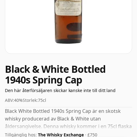
Black & White Bottled
1940s Spring Cap
Den här återförsäljaren skickar kanske inte till ditt land
ABV:
40%
Storlek:
75cl
Black White Bottled 1940s Spring Cap är en skotsk
whisky producerad av Black & White utan
åldersangivelse. Denna whisky kommer i en 75cl flaska
och buteljerades med en styrka på 40%.
Tillgänglig hos:
The Whisky Exchange
· £750