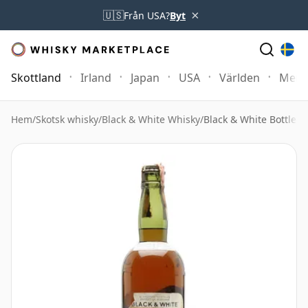
×
🇺🇸
Från USA?
Byt
Skottland
Irland
Japan
USA
Världen
Mer
Hem
/
Skotsk whisky
/
Black & White Whisky
/
Black & White Bottled