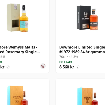
ore Wemyss Malts -
Bowmore Limited Single
ed Rosemary Single
#1972 1989 34 år gamma
1989 30 år gammal
 46%
70cl • 44.3%
KT
FRI FRAKT
 kr
8 560 kr
?
?