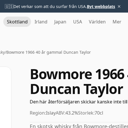
×
🇺🇸
Det verkar som att du surfar från USA.
Byt webbplats
Skottland
Irland
Japan
USA
Världen
Mer
sky
/
Bowmore 1966 40 år gammal Duncan Taylor
Bowmore 1966 
Duncan Taylor
Den här återförsäljaren skickar kanske inte till
Region:
Islay
ABV:
43.2%
Storlek:
70cl
En skotsk whisky från Bowmore-destilleri