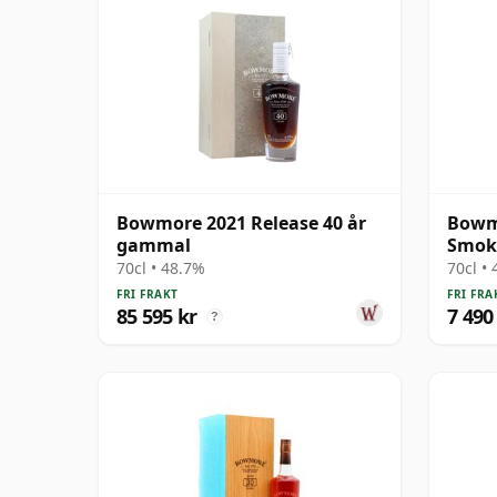
Bowmore 2021 Release 40 år
Bowm
gammal
Smok
Cask 
70cl • 48.7%
70cl •
FRI FRAKT
FRI FRA
85 595 kr
7 490
?