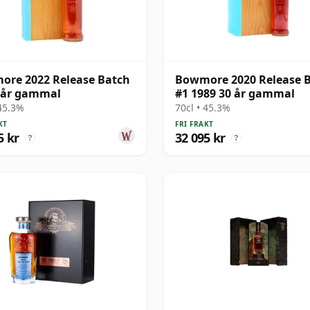
re 2022 Release Batch
Bowmore 2020 Release 
 år gammal
#1 1989 30 år gammal
 45.3%
70cl • 45.3%
KT
FRI FRAKT
5 kr
32 095 kr
?
?