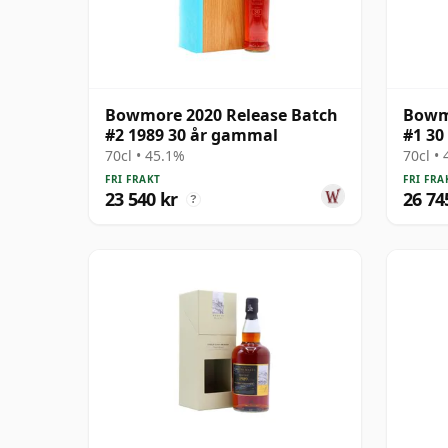
Bowmore 2020 Release Batch
Bowmo
#2 1989 30 år gammal
#1 30
70cl • 45.1%
70cl •
FRI FRAKT
FRI FRA
23 540 kr
26 74
?