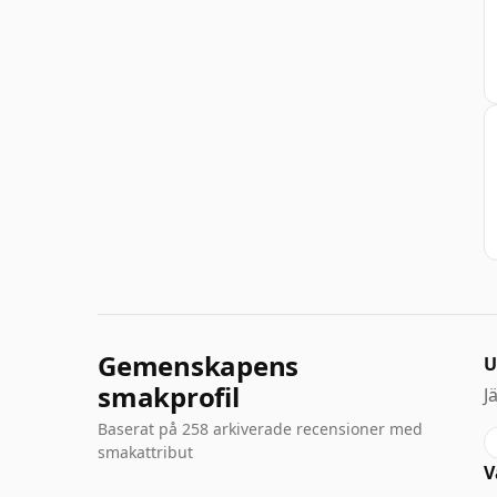
Gemenskapens
U
smakprofil
J
Baserat på 258 arkiverade recensioner med
smakattribut
V