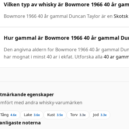
Vilken typ av whisky är Bowmore 1966 40 år ga
Bowmore 1966 40 år gammal Duncan Taylor är en
Skotsk
Hur gammal är Bowmore 1966 40 år gammal Dun
Den angivna aldern for Bowmore 1966 40 år gammal Duncan
har mognat i minst 40 ar i ekfat. Utforska alla
40 ar gamm
tmärkande egenskaper
ämfört med andra whisky-varumärken
Tång
Lake
Kust
Torv
Jod
4.6x
3.6x
3.5x
3.3x
3.3x
anligaste noterna