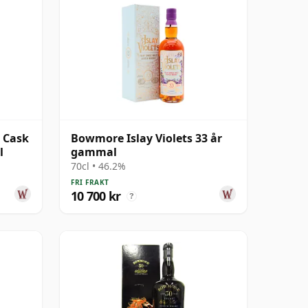
 Cask
Bowmore Islay Violets 33 år
l
gammal
70cl • 46.2%
FRI FRAKT
10 700 kr
?