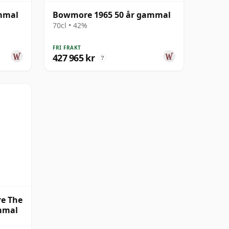
mmal
Bowmore 1965 50 år gammal
70cl • 42%
FRI FRAKT
427 965 kr
?
e The
ammal