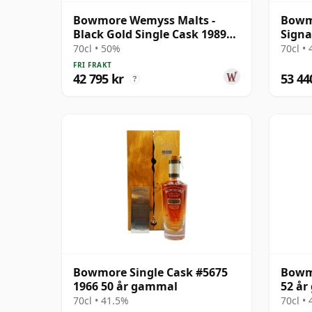
Bowmore Wemyss Malts -
Bowm
Black Gold Single Cask 1989
Signa
30 år gammal
70cl • 50%
70cl •
FRI FRAKT
42 795 kr
53 44
?
Bowmore Single Cask #5675
Bowmo
1966 50 år gammal
52 å
70cl • 41.5%
70cl •