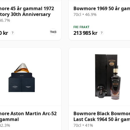
ore 45 år gammal 1972
Bowmore 1969 50 år ga
tory 30th Anniversary
70cl • 46.9%
 46.7%
FRI FRAKT
0 kr
213 985 kr
?
?
re Aston Martin Arc-52
Bowmore Black Bowmor
r gammal
Last Cask 1964 50 år g
 42.3%
70cl • 41%