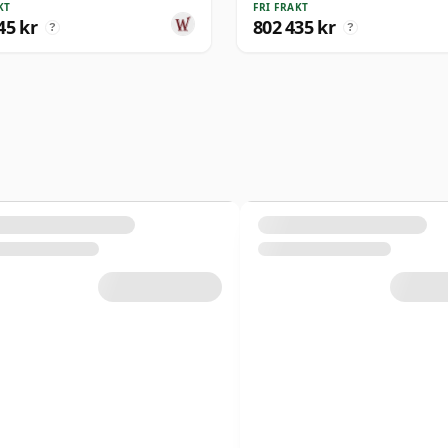
KT
FRI FRAKT
45 kr
802 435 kr
?
?