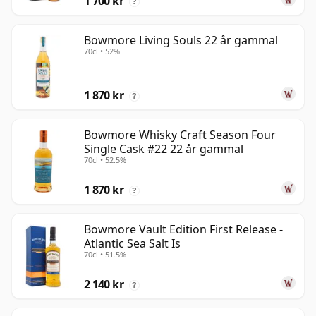
1 700 kr
?
Bowmore Living Souls 22 år gammal
70cl • 52%
1 870 kr
?
Bowmore Whisky Craft Season Four
Single Cask #22 22 år gammal
70cl • 52.5%
1 870 kr
?
Bowmore Vault Edition First Release -
Atlantic Sea Salt Is
70cl • 51.5%
2 140 kr
?