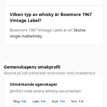
Vilken typ av whisky är Bowmore 1967
Vintage Label?
Bowmore 1967 Vintage Label är en
Skotsk
single maltwhisky
.
Gemenskapens smakprofil
Baserat på 258 arkiverade recensioner med smakattribut
Utmärkande egenskaper
Jämfört med andra whisky-varumärken
Tång
Lake
Kust
Torv
4.6x
3.6x
3.5x
3.3x