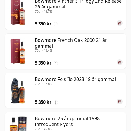
Bowmore Vintner's Trilogy 2nd Release
26 år gammal
70cl • 48.7%
5 350 kr
?
Bowmore French Oak 2000 21 år
gammal
70cl • 48.4%
5 350 kr
?
Bowmore Feis Ile 2023 18 år gammal
70cl • 52.8%
5 350 kr
?
Bowmore 25 år gammal 1998
Infrequent Flyers
70cl • 45.8%