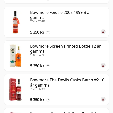
Bowmore Feis Ile 2008 1999 8 år
gammal
70cl • 57.4%
5 350 kr
?
Bowmore Screen Printed Bottle 12 år
gammal
100cl • 43%
5 350 kr
?
Bowmore The Devils Casks Batch #2 10
år gammal
70cl • 56.3%
5 350 kr
?