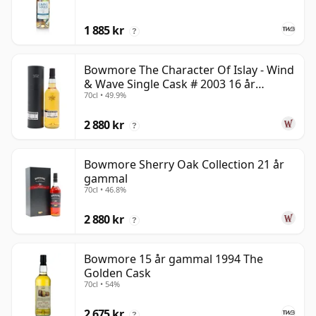
1 885 kr
?
Bowmore The Character Of Islay - Wind
& Wave Single Cask # 2003 16 år
70cl • 49.9%
gammal
2 880 kr
?
Bowmore Sherry Oak Collection 21 år
gammal
70cl • 46.8%
2 880 kr
?
Bowmore 15 år gammal 1994 The
Golden Cask
70cl • 54%
2 675 kr
?