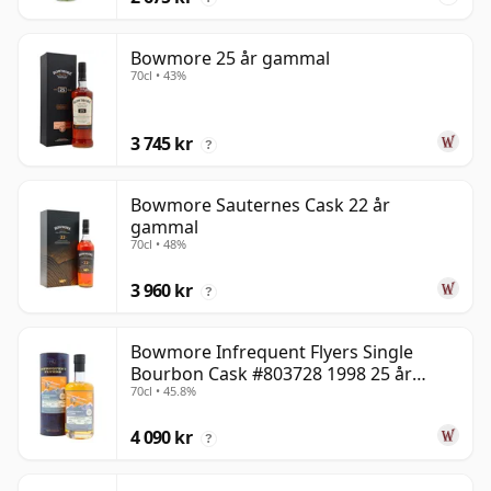
Bowmore 25 år gammal
70cl • 43%
3 745 kr
?
Bowmore Sauternes Cask 22 år
gammal
70cl • 48%
3 960 kr
?
Bowmore Infrequent Flyers Single
Bourbon Cask #803728 1998 25 år
70cl • 45.8%
gammal
4 090 kr
?