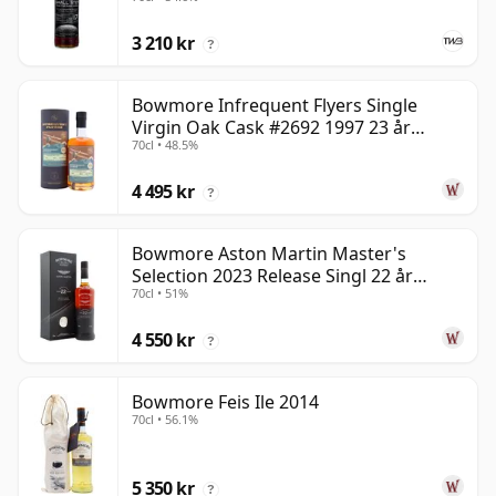
3 210 kr
?
Bowmore Infrequent Flyers Single
Virgin Oak Cask #2692 1997 23 år
70cl • 48.5%
gammal
4 495 kr
?
Bowmore Aston Martin Master's
Selection 2023 Release Singl 22 år
70cl • 51%
gammal
4 550 kr
?
Bowmore Feis Ile 2014
70cl • 56.1%
5 350 kr
?