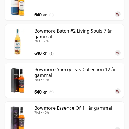
640 kr
?
Bowmore Batch #2 Living Souls 7 år
gammal
70cl • 55%
640 kr
?
Bowmore Sherry Oak Collection 12 år
gammal
70cl • 40%
640 kr
?
Bowmore Essence Of 11 år gammal
70cl • 40%