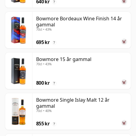
640 kr
?
Bowmore Bordeaux Wine Finish 14 år
gammal
70cl • 43%
695 kr
?
Bowmore 15 år gammal
70cl • 43%
800 kr
?
Bowmore Single Islay Malt 12 år
gammal
70cl • 40%
855 kr
?