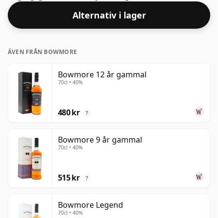
Avnjuts prydligt eller med en droppe vatten.
Alternativ i lager
ÄVEN FRÅN BOWMORE
Bowmore 12 år gammal
70cl • 40%
480 kr
?
Bowmore 9 år gammal
70cl • 40%
515 kr
?
Bowmore Legend
70cl • 40%