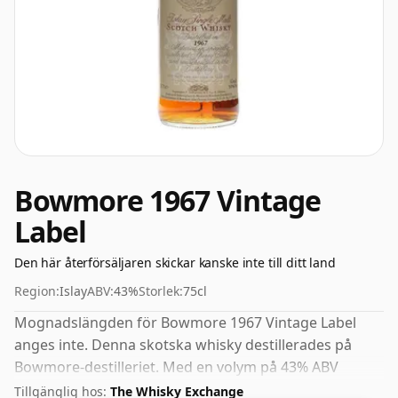
Bowmore 1967 Vintage
Label
Den här återförsäljaren skickar kanske inte till ditt land
Region:
Islay
ABV:
43%
Storlek:
75cl
Mognadslängden för Bowmore 1967 Vintage Label
anges inte. Denna skotska whisky destillerades på
Bowmore-destilleriet. Med en volym på 43% ABV
buteljeras denna whisky med optimal drickstyrka.
Tillgänglig hos:
The Whisky Exchange