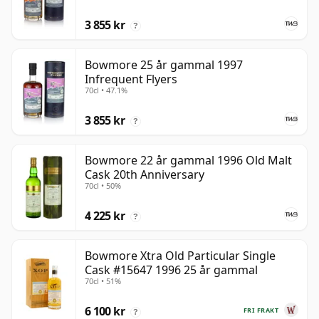
3 855 kr
?
Bowmore 25 år gammal 1997
Infrequent Flyers
70cl • 47.1%
3 855 kr
?
Bowmore 22 år gammal 1996 Old Malt
Cask 20th Anniversary
70cl • 50%
4 225 kr
?
Bowmore Xtra Old Particular Single
Cask #15647 1996 25 år gammal
70cl • 51%
6 100 kr
FRI FRAKT
?