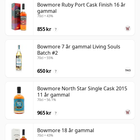
Bowmore Ruby Port Cask Finish 16 år
gammal
70cl • 43%
855 kr
?
Bowmore 7 år gammal Living Souls
Batch #2
70cl • 55%
650 kr
?
Bowmore North Star Single Cask 2015
11 år gammal
70cl • 56.1%
965 kr
?
Bowmore 18 år gammal
70cl • 43%