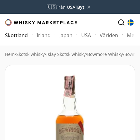
×
🇺🇸
Från USA?
Byt
Skottland
Irland
Japan
USA
Världen
Mer
Hem
/
Skotsk whisky
/
Islay Skotsk whisky
/
Bowmore Whisky
/
Bowmor