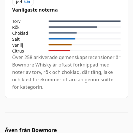
Jod
3.3x
Vanligaste noterna
Torv
Rök
Choklad
Salt
Vanilj
Citrus
Över 258 arkiverade gemenskapsrecensioner är
Bowmore Whisky är oftast förknippad med
noter av torv, rök och choklad, där tång, lake
och kust förekommer oftare än genomsnittet
för kategorin.
Även från Bowmore