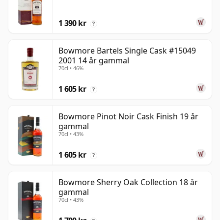
1 390 kr
?
Bowmore Bartels Single Cask #15049
2001 14 år gammal
70cl • 46%
1 605 kr
?
Bowmore Pinot Noir Cask Finish 19 år
gammal
70cl • 43%
1 605 kr
?
Bowmore Sherry Oak Collection 18 år
gammal
70cl • 43%