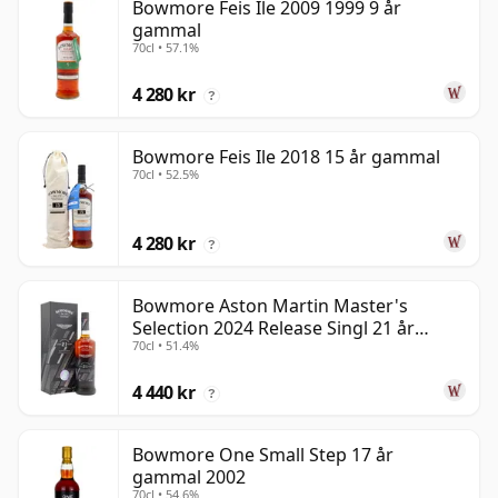
Bowmore Feis Ile 2009 1999 9 år
gammal
70cl • 57.1%
4 280 kr
?
Bowmore Feis Ile 2018 15 år gammal
70cl • 52.5%
4 280 kr
?
Bowmore Aston Martin Master's
Selection 2024 Release Singl 21 år
70cl • 51.4%
gammal
4 440 kr
?
Bowmore One Small Step 17 år
gammal 2002
70cl • 54.6%