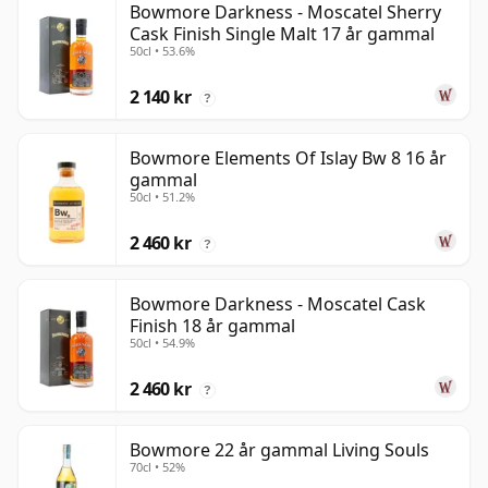
Bowmore Darkness - Moscatel Sherry
Cask Finish Single Malt 17 år gammal
50cl • 53.6%
2 140 kr
?
Bowmore Elements Of Islay Bw 8 16 år
gammal
50cl • 51.2%
2 460 kr
?
Bowmore Darkness - Moscatel Cask
Finish 18 år gammal
50cl • 54.9%
2 460 kr
?
Bowmore 22 år gammal Living Souls
70cl • 52%