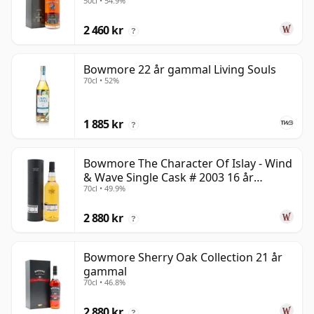
50cl • 54.9%
2 460 kr
?
Bowmore 22 år gammal Living Souls
70cl • 52%
1 885 kr
?
Bowmore The Character Of Islay - Wind
& Wave Single Cask # 2003 16 år
70cl • 49.9%
gammal
2 880 kr
?
Bowmore Sherry Oak Collection 21 år
gammal
70cl • 46.8%
2 880 kr
?