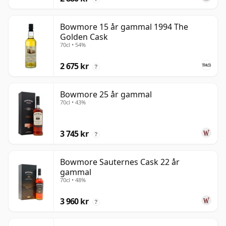
Bowmore 15 år gammal 1994 The
Golden Cask
70cl • 54%
2 675 kr
?
Bowmore 25 år gammal
70cl • 43%
3 745 kr
?
Bowmore Sauternes Cask 22 år
gammal
70cl • 48%
3 960 kr
?