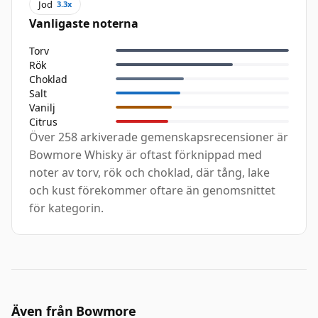
Jod
3.3x
Vanligaste noterna
Torv
Rök
Choklad
Salt
Vanilj
Citrus
Över 258 arkiverade gemenskapsrecensioner är
Bowmore Whisky är oftast förknippad med
noter av torv, rök och choklad, där tång, lake
och kust förekommer oftare än genomsnittet
för kategorin.
Även från Bowmore