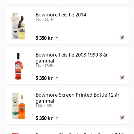
Bowmore Feis Ile 2014
70cl • 56.1%
5 350 kr
?
Bowmore Feis Ile 2008 1999 8 år
gammal
70cl • 57.4%
5 350 kr
?
Bowmore Screen Printed Bottle 12 år
gammal
100cl • 43%
5 350 kr
?