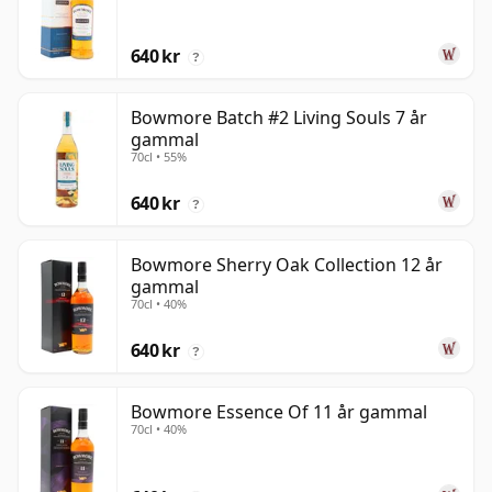
640 kr
?
Bowmore Batch #2 Living Souls 7 år
gammal
70cl • 55%
640 kr
?
Bowmore Sherry Oak Collection 12 år
gammal
70cl • 40%
640 kr
?
Bowmore Essence Of 11 år gammal
70cl • 40%