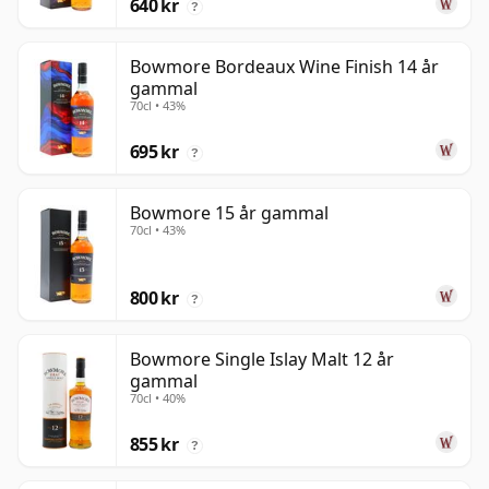
640 kr
?
Bowmore Bordeaux Wine Finish 14 år
gammal
70cl • 43%
695 kr
?
Bowmore 15 år gammal
70cl • 43%
800 kr
?
Bowmore Single Islay Malt 12 år
gammal
70cl • 40%
855 kr
?