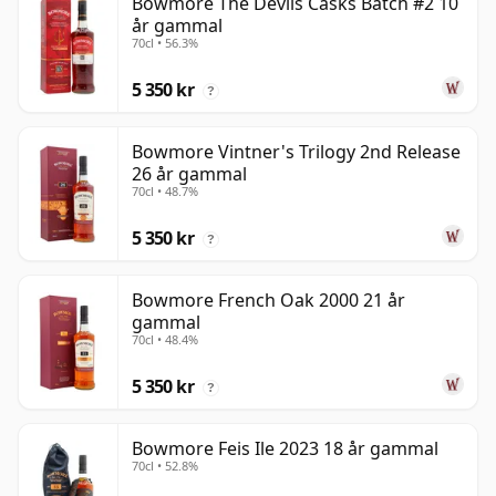
Bowmore The Devils Casks Batch #2 10
år gammal
70cl • 56.3%
5 350 kr
?
Bowmore Vintner's Trilogy 2nd Release
26 år gammal
70cl • 48.7%
5 350 kr
?
Bowmore French Oak 2000 21 år
gammal
70cl • 48.4%
5 350 kr
?
Bowmore Feis Ile 2023 18 år gammal
70cl • 52.8%