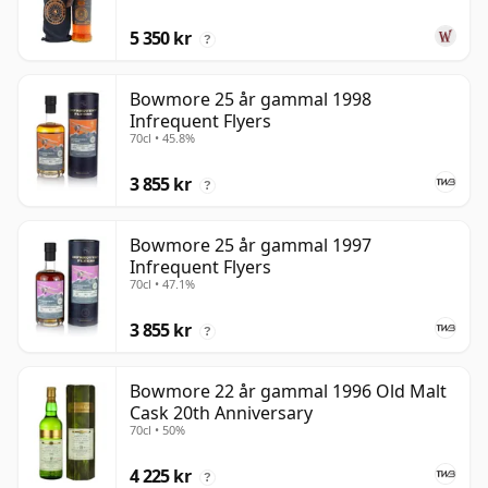
5 350 kr
?
Bowmore 25 år gammal 1998
Infrequent Flyers
70cl • 45.8%
3 855 kr
?
Bowmore 25 år gammal 1997
Infrequent Flyers
70cl • 47.1%
3 855 kr
?
Bowmore 22 år gammal 1996 Old Malt
Cask 20th Anniversary
70cl • 50%
4 225 kr
?