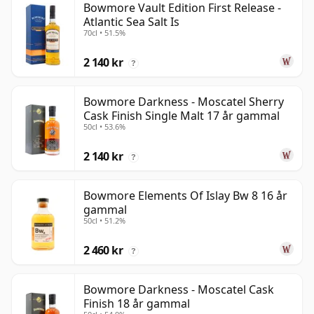
Bowmore Vault Edition First Release -
Atlantic Sea Salt Is
70cl • 51.5%
2 140 kr
?
Bowmore Darkness - Moscatel Sherry
Cask Finish Single Malt 17 år gammal
50cl • 53.6%
2 140 kr
?
Bowmore Elements Of Islay Bw 8 16 år
gammal
50cl • 51.2%
2 460 kr
?
Bowmore Darkness - Moscatel Cask
Finish 18 år gammal