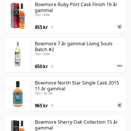
Bowmore Ruby Port Cask Finish 16 år
gammal
70cl • 43%
855 kr
?
Bowmore 7 år gammal Living Souls
Batch #2
70cl • 55%
650 kr
?
Bowmore North Star Single Cask 2015
11 år gammal
70cl • 56.1%
965 kr
?
Bowmore Sherry Oak Collection 15 år
gammal