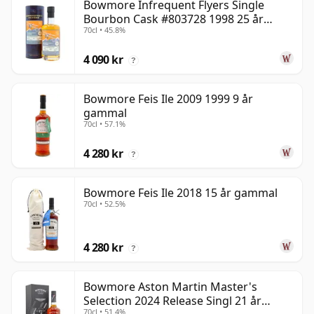
Bowmore Infrequent Flyers Single
Bourbon Cask #803728 1998 25 år
70cl • 45.8%
gammal
4 090 kr
?
Bowmore Feis Ile 2009 1999 9 år
gammal
70cl • 57.1%
4 280 kr
?
Bowmore Feis Ile 2018 15 år gammal
70cl • 52.5%
4 280 kr
?
Bowmore Aston Martin Master's
Selection 2024 Release Singl 21 år
70cl • 51.4%