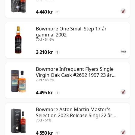
gammal
4 440 kr
?
Bowmore One Small Step 17 år
gammal 2002
70cl • 54.6%
3 210 kr
?
Bowmore Infrequent Flyers Single
Virgin Oak Cask #2692 1997 23 år
70cl • 48.5%
gammal
4 495 kr
?
Bowmore Aston Martin Master's
Selection 2023 Release Singl 22 år
70cl • 51%
gammal
4 550 kr
?