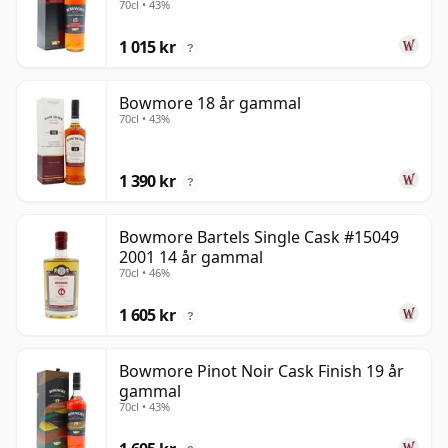
70cl • 43%
1 015 kr
?
Bowmore 18 år gammal
70cl • 43%
1 390 kr
?
Bowmore Bartels Single Cask #15049
2001 14 år gammal
70cl • 46%
1 605 kr
?
Bowmore Pinot Noir Cask Finish 19 år
gammal
70cl • 43%