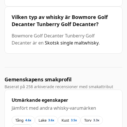
Vilken typ av whisky är Bowmore Golf
Decanter Tunberry Golf Decanter?
Bowmore Golf Decanter Tunberry Golf
Decanter är en
Skotsk single maltwhisky
.
Gemenskapens smakprofil
Baserat på 258 arkiverade recensioner med smakattribut
Utmärkande egenskaper
Jämfört med andra whisky-varumärken
Tång
Lake
Kust
Torv
4.6x
3.6x
3.5x
3.3x