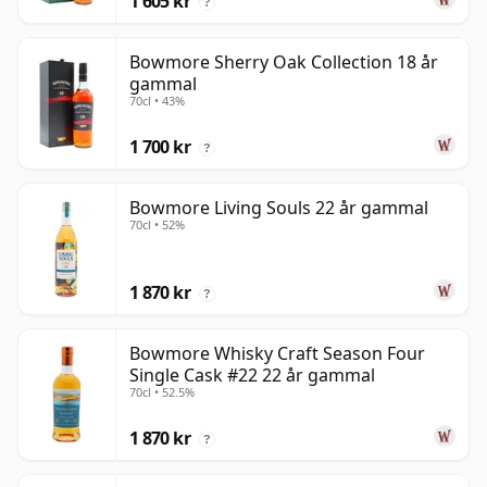
1 605 kr
?
Bowmore Sherry Oak Collection 18 år
gammal
70cl • 43%
1 700 kr
?
Bowmore Living Souls 22 år gammal
70cl • 52%
1 870 kr
?
Bowmore Whisky Craft Season Four
Single Cask #22 22 år gammal
70cl • 52.5%
1 870 kr
?