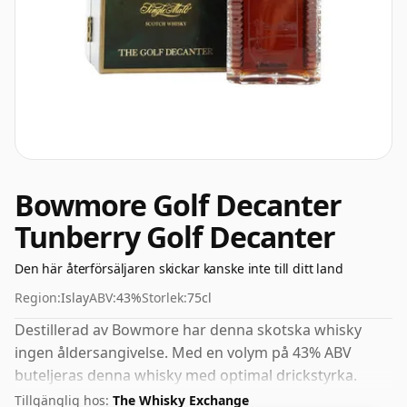
Bowmore Golf Decanter
Tunberry Golf Decanter
Den här återförsäljaren skickar kanske inte till ditt land
Region:
Islay
ABV:
43%
Storlek:
75cl
Destillerad av Bowmore har denna skotska whisky
ingen åldersangivelse. Med en volym på 43% ABV
buteljeras denna whisky med optimal drickstyrka.
Avnjuts rent eller med en droppe vatten.
Tillgänglig hos:
The Whisky Exchange