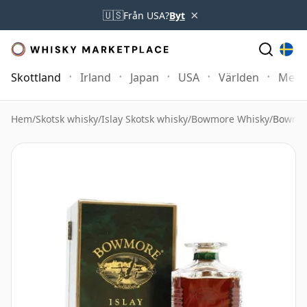
×
🇺🇸
Från USA?
Byt
Skottland
Irland
Japan
USA
Världen
Mer
Hem
/
Skotsk whisky
/
Islay Skotsk whisky
/
Bowmore Whisky
/
Bowmor