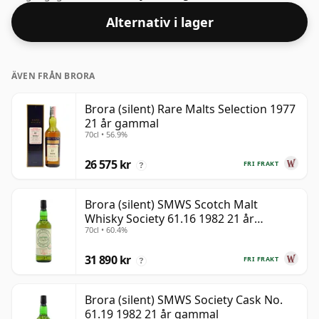
dricksvatten.
Alternativ i lager
ÄVEN FRÅN BRORA
Brora (silent) Rare Malts Selection 1977
21 år gammal
70cl • 56.9%
26 575 kr
FRI FRAKT
?
Brora (silent) SMWS Scotch Malt
Whisky Society 61.16 1982 21 år
70cl • 60.4%
gammal
31 890 kr
FRI FRAKT
?
Brora (silent) SMWS Society Cask No.
61.19 1982 21 år gammal