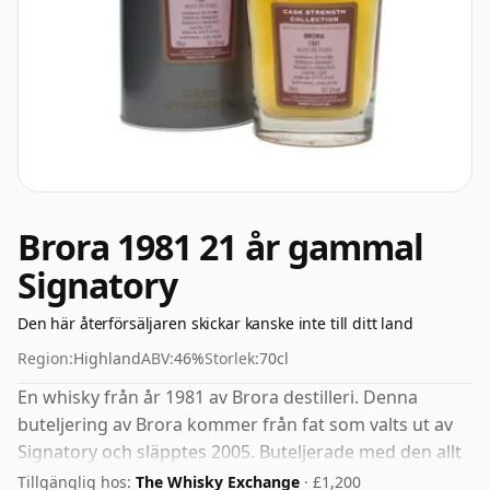
Brora 1981 21 år gammal
Signatory
Den här återförsäljaren skickar kanske inte till ditt land
Region:
Highland
ABV:
46%
Storlek:
70cl
En whisky från år 1981 av Brora destilleri. Denna
buteljering av Brora kommer från fat som valts ut av
Signatory och släpptes 2005. Buteljerade med den allt
populärare styrkan på 46 %, vilket är ett respektabelt
Tillgänglig hos:
The Whisky Exchange
· £1,200