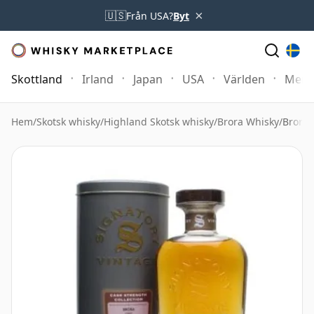
×
🇺🇸
Från USA?
Byt
Skottland
Irland
Japan
USA
Världen
Mer
Hem
/
Skotsk whisky
/
Highland Skotsk whisky
/
Brora Whisky
/
Brora 