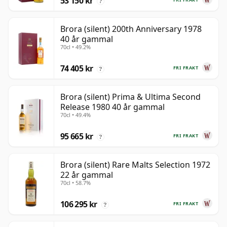
53 150 kr
?
Brora (silent) 200th Anniversary 1978
40 år gammal
70cl • 49.2%
74 405 kr
FRI FRAKT
?
Brora (silent) Prima & Ultima Second
Release 1980 40 år gammal
70cl • 49.4%
95 665 kr
FRI FRAKT
?
Brora (silent) Rare Malts Selection 1972
22 år gammal
70cl • 58.7%
106 295 kr
FRI FRAKT
?