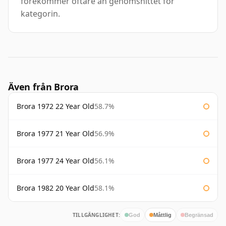
förekommer oftare än genomsnittet för
kategorin.
Även från Brora
Brora 1972 22 Year Old
58.7%
Brora 1977 21 Year Old
56.9%
Brora 1977 24 Year Old
56.1%
Brora 1982 20 Year Old
58.1%
TILLGÄNGLIGHET:
God
Måttlig
Begränsad