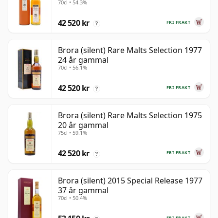
70cl • 54.3%
42 520 kr
FRI FRAKT
?
Brora (silent) Rare Malts Selection 1977
24 år gammal
70cl • 56.1%
42 520 kr
FRI FRAKT
?
Brora (silent) Rare Malts Selection 1975
20 år gammal
75cl • 59.1%
42 520 kr
FRI FRAKT
?
Brora (silent) 2015 Special Release 1977
37 år gammal
70cl • 50.4%
FRI FRAKT