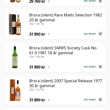
29 760 kr
FRI FRAKT
?
Brora (silent) Rare Malts Selection 1982
20 år gammal
70cl • 58.1%
31 890 kr
FRI FRAKT
?
Brora (silent) SMWS Society Cask No.
61.9 1981 18 år gammal
70cl • 58.3%
31 890 kr
FRI FRAKT
?
Brora (silent) 2007 Special Release 1977
30 år gammal
70cl • 55.7%
31 890 kr
FRI FRAKT
?