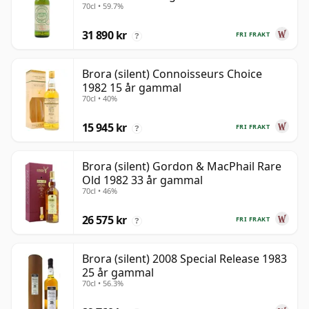
70cl • 59.7%
31 890 kr
FRI FRAKT
?
Brora (silent) Connoisseurs Choice
1982 15 år gammal
70cl • 40%
15 945 kr
FRI FRAKT
?
Brora (silent) Gordon & MacPhail Rare
Old 1982 33 år gammal
70cl • 46%
26 575 kr
FRI FRAKT
?
Brora (silent) 2008 Special Release 1983
25 år gammal
70cl • 56.3%