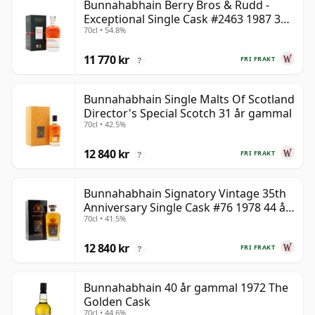
Bunnahabhain Berry Bros & Rudd -
Exceptional Single Cask #2463 1987 31
70cl • 54.8%
år gammal
11 770 kr
FRI FRAKT
?
Bunnahabhain Single Malts Of Scotland
Director's Special Scotch 31 år gammal
70cl • 42.5%
12 840 kr
FRI FRAKT
?
Bunnahabhain Signatory Vintage 35th
Anniversary Single Cask #76 1978 44 år
70cl • 41.5%
gammal
12 840 kr
FRI FRAKT
?
Bunnahabhain 40 år gammal 1972 The
Golden Cask
70cl • 44.6%