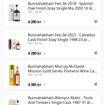
Bunnahabhain Feis Ile 2018 - Spanish
Oak Finish Islay Single Ma 2002 16 år
70cl • 58.2%
gammal
4 280 kr
?
Bunnahabhain Feis Ile 2022 - Calvados
Cask Finish Islay Single 1998 23 år
70cl • 49.7%
gammal
4 280 kr
?
Bunnahabhain Murray McDavid
Mission Gold Series Pomerol Wine Ca
70cl • 54.7%
1997 21 år gammal
4 385 kr
?
Bunnahabhain Wemyss Malts - Tools
And Timbers Single Cask 1987 31 år