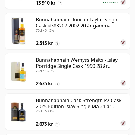
13 910 kr
FRI FRAKT
?
Bunnahabhain Duncan Taylor Single
Cask #383207 2002 20 år gammal
70cl • 54.3%
2 515 kr
?
Bunnahabhain Wemyss Malts - Islay
Porridge Single Cask 1990 28 år
70cl • 46.2%
gammal
2 675 kr
?
Bunnahabhain Cask Strength PX Cask
2025 Edition Islay Single Ma 21 år
70cl • 53.1%
gammal
2 675 kr
?