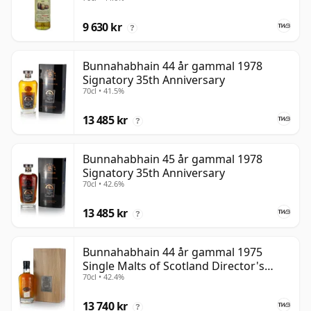
9 630 kr
?
Bunnahabhain 44 år gammal 1978
Signatory 35th Anniversary
70cl • 41.5%
13 485 kr
?
Bunnahabhain 45 år gammal 1978
Signatory 35th Anniversary
70cl • 42.6%
13 485 kr
?
Bunnahabhain 44 år gammal 1975
Single Malts of Scotland Director's
70cl • 42.4%
Special
13 740 kr
?