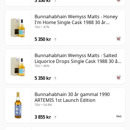
5 350 kr
?
Bunnahabhain Wemyss Malts - Honey
I'm Home Single Cask 1988 30 år
70cl • 47%
gammal
5 350 kr
?
Bunnahabhain Wemyss Malts - Salted
Liquorice Drops Single Cask 1988 30 år
70cl • 46%
gammal
5 350 kr
?
Bunnahabhain 30 år gammal 1990
ARTEMIS 1st Launch Edition
70cl • 54.8%
3 855 kr
?