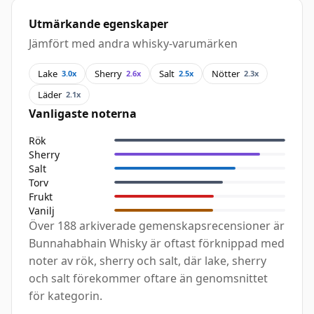
Utmärkande egenskaper
Jämfört med andra whisky-varumärken
Lake
Sherry
Salt
Nötter
3.0x
2.6x
2.5x
2.3x
Läder
2.1x
Vanligaste noterna
Rök
Sherry
Salt
Torv
Frukt
Vanilj
Över 188 arkiverade gemenskapsrecensioner är
Bunnahabhain Whisky är oftast förknippad med
noter av rök, sherry och salt, där lake, sherry
och salt förekommer oftare än genomsnittet
för kategorin.