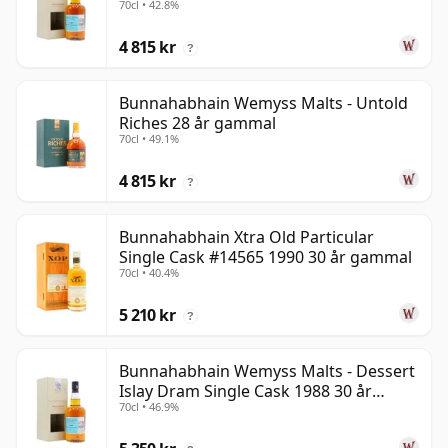
70cl • 42.8%
gammal
4 815 kr
?
Bunnahabhain Wemyss Malts - Untold
Riches 28 år gammal
70cl • 49.1%
4 815 kr
?
Bunnahabhain Xtra Old Particular
Single Cask #14565 1990 30 år gammal
70cl • 40.4%
5 210 kr
?
Bunnahabhain Wemyss Malts - Dessert
Islay Dram Single Cask 1988 30 år
70cl • 46.9%
gammal