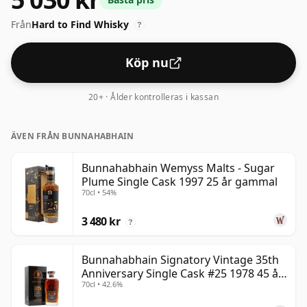
denna whisky för att förbättra konsistensen och
Från
Hard to Find Whisky
öppna andan.
?
Köp nu
20+ · Ålder kontrolleras i kassan
ÄVEN FRÅN BUNNAHABHAIN
Bunnahabhain Wemyss Malts - Sugar
Plume Single Cask 1997 25 år gammal
70cl • 54%
3 480 kr
?
Bunnahabhain Signatory Vintage 35th
Anniversary Single Cask #25 1978 45 år
70cl • 42.6%
gammal