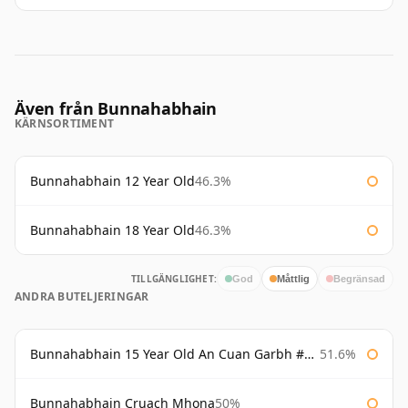
Även från Bunnahabhain
KÄRNSORTIMENT
Bunnahabhain 12 Year Old
46.3%
Bunnahabhain 18 Year Old
46.3%
TILLGÄNGLIGHET:
God
Måttlig
Begränsad
ANDRA BUTELJERINGAR
Bunnahabhain 15 Year Old An Cuan Garbh #1 Westering Home Collection
51.6%
Bunnahabhain Cruach Mhona
50%