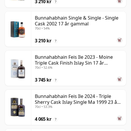
3 210 kr
?
Bunnahabhain Single & Single - Single
Cask 2002 17 år gammal
70cl • 54%
3 210 kr
?
Bunnahabhain Feis Ile 2023 - Moine
Triple Cask Finish Islay Sin 17 år
70cl • 52.6%
gammal
3 745 kr
?
Bunnahabhain Feis Ile 2024 - Triple
Sherry Cask Islay Single Ma 1999 23 år
70cl • 53.3%
gammal
4 065 kr
?