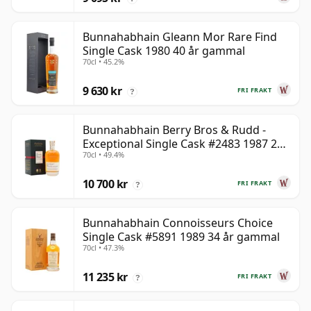
Bunnahabhain Gleann Mor Rare Find
Single Cask 1980 40 år gammal
70cl • 45.2%
9 630 kr
FRI FRAKT
?
Bunnahabhain Berry Bros & Rudd -
Exceptional Single Cask #2483 1987 28
70cl • 49.4%
år gammal
10 700 kr
FRI FRAKT
?
Bunnahabhain Connoisseurs Choice
Single Cask #5891 1989 34 år gammal
70cl • 47.3%
11 235 kr
FRI FRAKT
?