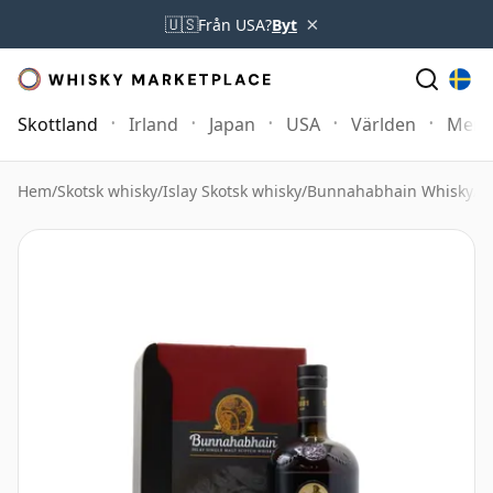
×
🇺🇸
Från USA?
Byt
Skottland
Irland
Japan
USA
Världen
Mer
Hem
/
Skotsk whisky
/
Islay Skotsk whisky
/
Bunnahabhain Whisky
/
B