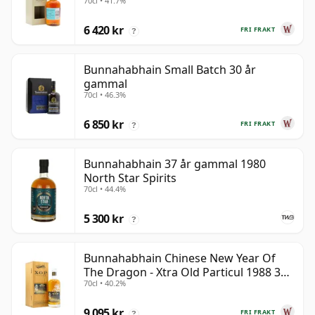
70cl • 41.7%
gammal
6 420 kr
FRI FRAKT
?
Bunnahabhain Small Batch 30 år
gammal
70cl • 46.3%
6 850 kr
FRI FRAKT
?
Bunnahabhain 37 år gammal 1980
North Star Spirits
70cl • 44.4%
5 300 kr
?
Bunnahabhain Chinese New Year Of
The Dragon - Xtra Old Particul 1988 35
70cl • 40.2%
år gammal
9 095 kr
FRI FRAKT
?