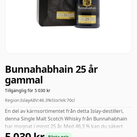
Bunnahabhain 25 år
gammal
Tillgänglig för 5 030 kr
Region:
Islay
ABV:
46.3%
Storlek:
70cl
En del av kärnsortimentet från detta Islay-destilleri,
denna Single Malt Scotch Whisky från Bunnahabhain
har mognat i minst 25 år. Med 46,3 % kan du säkert
5 030 kr
lägga till en droppe eller två anständigt vatten till
Bästa pris