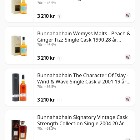
70cl • 46.5%
gammal
3 210 kr
?
Bunnahabhain Wemyss Malts - Peach &
Ginger Fizz Single Cask 1990 28 år
70cl • 46.9%
gammal
3 210 kr
?
Bunnahabhain The Character Of Islay -
Wind & Wave Single Cask # 2001 19 år
70cl • 56.5%
gammal
3 210 kr
?
Bunnahabhain Signatory Vintage Cask
Strength Collection Single 2004 20 år
70cl • 61.2%
gammal