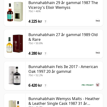
Bunnahabhain 29 år gammal 1987 The
Viceroy's Elixir Wemyss
70cl • 46%
4 225 kr
?
Bunnahabhain 27 år gammal 1989 Old
& Rare
70cl • 50.8%
4 280 kr
?
Bunnahabhain Feis Ile 2017 - American
Oak 1997 20 år gammal
70cl • 52.2%
6 420 kr
FRI FRAKT
?
Bunnahabhain Wemyss Malts - Heather
& Leather Single Cask 1987 31 år