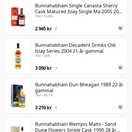
Bunnahabhain Single Canasta Sherry
Cask Matured Islay Single Ma 2005 20
70cl • 53.8%
år gammal
2 945 kr
?
Bunnahabhain Decadent Drinks Old
Islay Series 2004 21 år gammal
70cl • 55%
3 050 kr
?
Bunnahabhain Dun Bheagan 1989 22 år
gammal
70cl • 45.1%
3 210 kr
?
Bunnahabhain Wemyss Malts - Sand
Dune Flowers Single Cask 1990 28 år