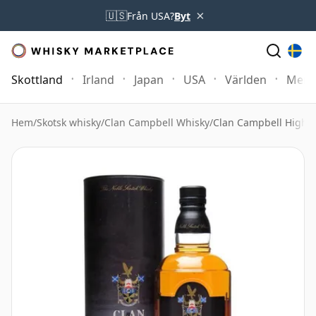
×
🇺🇸
Från USA?
Byt
Skottland
Irland
Japan
USA
Världen
Mer
Hem
/
Skotsk whisky
/
Clan Campbell Whisky
/
Clan Campbell Highl