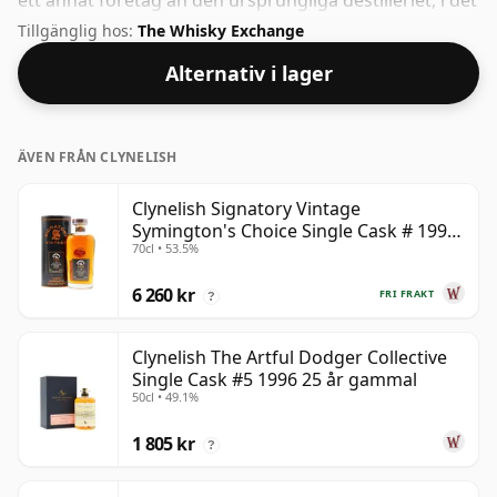
ett annat företag än den ursprungliga destilleriet, i det
här fallet var det Signatory. ABV på denna whisky är
Tillgänglig hos:
The Whisky Exchange
glädjande 50,7%.
Alternativ i lager
ÄVEN FRÅN CLYNELISH
Clynelish Signatory Vintage
Symington's Choice Single Cask # 1995
70cl • 53.5%
28 år gammal
6 260 kr
FRI FRAKT
?
Clynelish The Artful Dodger Collective
Single Cask #5 1996 25 år gammal
50cl • 49.1%
1 805 kr
?