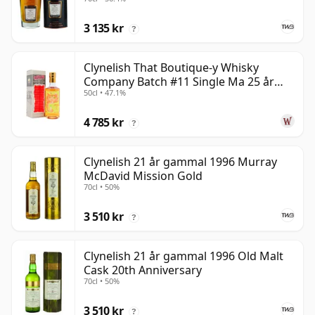
3 135 kr
?
Clynelish That Boutique-y Whisky
Company Batch #11 Single Ma 25 år
50cl • 47.1%
gammal
4 785 kr
?
Clynelish 21 år gammal 1996 Murray
McDavid Mission Gold
70cl • 50%
3 510 kr
?
Clynelish 21 år gammal 1996 Old Malt
Cask 20th Anniversary
70cl • 50%
3 510 kr
?