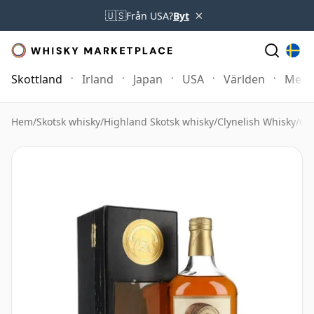
×
🇺🇸
Från USA?
Byt
Skottland
Irland
Japan
USA
Världen
Mer
Hem
/
Skotsk whisky
/
Highland Skotsk whisky
/
Clynelish Whisky
/
Cl