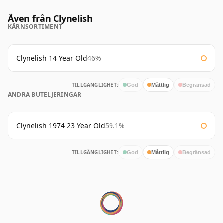
Även från Clynelish
KÄRNSORTIMENT
Clynelish 14 Year Old
46%
TILLGÄNGLIGHET:
God
Måttlig
Begränsad
ANDRA BUTELJERINGAR
Clynelish 1974 23 Year Old
59.1%
TILLGÄNGLIGHET:
God
Måttlig
Begränsad