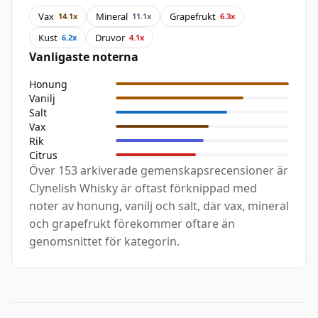
Vax
Mineral
Grapefrukt
14.1x
11.1x
6.3x
Kust
Druvor
6.2x
4.1x
Vanligaste noterna
Honung
Vanilj
Salt
Vax
Rik
Citrus
Över 153 arkiverade gemenskapsrecensioner är
Clynelish Whisky är oftast förknippad med
noter av honung, vanilj och salt, där vax, mineral
och grapefrukt förekommer oftare än
genomsnittet för kategorin.