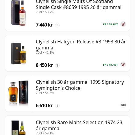
Clynelish Single Malts Of Scotland
Single Cask #8659 1995 26 år gammal
70cl • 50.7%
7 440 kr
FRI FRAKT
?
Clynelish Halcyon Release #3 1993 30 år
gammal
70cl • 42.1%
8 450 kr
FRI FRAKT
?
Clynelish 30 år gammal 1995 Signatory
Symington’s Choice
70cl • 54.5%
6 610 kr
?
Clynelish Rare Malts Selection 1974 23
år gammal
70cl • 59.1%