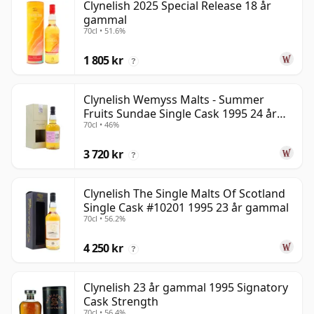
Clynelish 2025 Special Release 18 år
gammal
70cl • 51.6%
1 805 kr
?
Clynelish Wemyss Malts - Summer
Fruits Sundae Single Cask 1995 24 år
70cl • 46%
gammal
3 720 kr
?
Clynelish The Single Malts Of Scotland
Single Cask #10201 1995 23 år gammal
70cl • 56.2%
4 250 kr
?
Clynelish 23 år gammal 1995 Signatory
Cask Strength
70cl • 56.4%