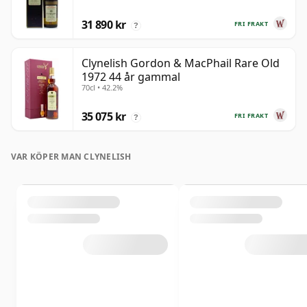
31 890 kr
FRI FRAKT
?
Clynelish Gordon & MacPhail Rare Old
1972 44 år gammal
70cl • 42.2%
35 075 kr
FRI FRAKT
?
VAR KÖPER MAN CLYNELISH