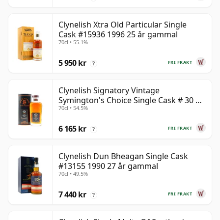
Clynelish Xtra Old Particular Single
Cask #15936 1996 25 år gammal
70cl • 55.1%
5 950 kr
FRI FRAKT
?
Clynelish Signatory Vintage
Symington's Choice Single Cask # 30 år
70cl • 54.5%
gammal
6 165 kr
FRI FRAKT
?
Clynelish Dun Bheagan Single Cask
#13155 1990 27 år gammal
70cl • 49.5%
7 440 kr
FRI FRAKT
?