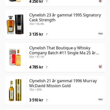
4 250 kr
?
Clynelish 23 år gammal 1995 Signatory
Cask Strength
70cl • 56.4%
3 135 kr
?
Clynelish That Boutique-y Whisky
Company Batch #11 Single Ma 25 år
50cl • 47.1%
gammal
4 785 kr
?
Clynelish 21 år gammal 1996 Murray
McDavid Mission Gold
70cl • 50%
3 510 kr
?