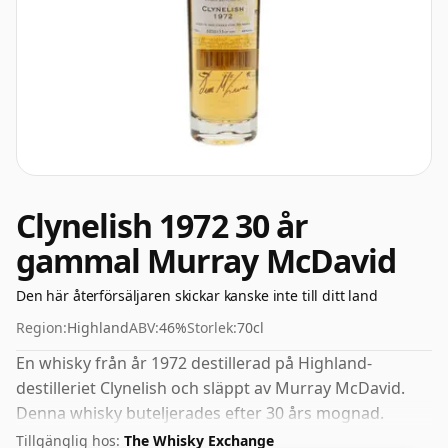
Clynelish 1972 30 år
gammal Murray McDavid
Den här återförsäljaren skickar kanske inte till ditt land
Region:
Highland
ABV:
46%
Storlek:
70cl
En whisky från år 1972 destillerad på Highland-
destilleriet Clynelish och släppt av Murray McDavid.
Denna whisky buteljerades efter 30 års mognad.
Buteljerat med den allt populärare styrkan på 46%,
Tillgänglig hos:
The Whisky Exchange