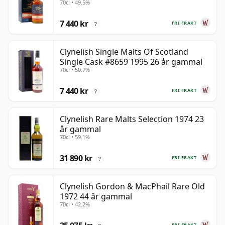
70cl • 49.5%
7 440 kr
FRI FRAKT
?
Clynelish Single Malts Of Scotland
Single Cask #8659 1995 26 år gammal
70cl • 50.7%
7 440 kr
FRI FRAKT
?
Clynelish Rare Malts Selection 1974 23
år gammal
70cl • 59.1%
31 890 kr
FRI FRAKT
?
Clynelish Gordon & MacPhail Rare Old
1972 44 år gammal
70cl • 42.2%
FRI FRAKT