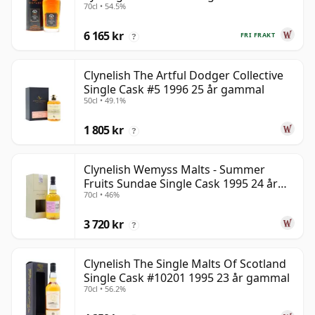
70cl • 54.5%
gammal
6 165 kr
FRI FRAKT
?
Clynelish The Artful Dodger Collective
Single Cask #5 1996 25 år gammal
50cl • 49.1%
1 805 kr
?
Clynelish Wemyss Malts - Summer
Fruits Sundae Single Cask 1995 24 år
70cl • 46%
gammal
3 720 kr
?
Clynelish The Single Malts Of Scotland
Single Cask #10201 1995 23 år gammal
70cl • 56.2%