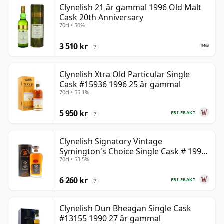
Clynelish 21 år gammal 1996 Old Malt
Cask 20th Anniversary
70cl • 50%
3 510 kr
?
Clynelish Xtra Old Particular Single
Cask #15936 1996 25 år gammal
70cl • 55.1%
5 950 kr
FRI FRAKT
?
Clynelish Signatory Vintage
Symington's Choice Single Cask # 1995
70cl • 53.5%
28 år gammal
6 260 kr
FRI FRAKT
?
Clynelish Dun Bheagan Single Cask
#13155 1990 27 år gammal