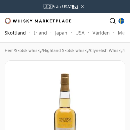
×
🇺🇸
Från USA?
Byt
Skottland
Irland
Japan
USA
Världen
Mer
Hem
/
Skotsk whisky
/
Highland Skotsk whisky
/
Clynelish Whisky
/
Cl