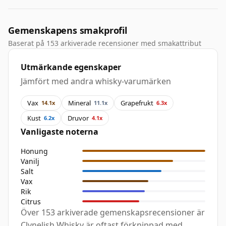
Gemenskapens smakprofil
Baserat på 153 arkiverade recensioner med smakattribut
Utmärkande egenskaper
Jämfört med andra whisky-varumärken
Vax
Mineral
Grapefrukt
14.1x
11.1x
6.3x
Kust
Druvor
6.2x
4.1x
Vanligaste noterna
Honung
Vanilj
Salt
Vax
Rik
Citrus
Över 153 arkiverade gemenskapsrecensioner är
Clynelish Whisky är oftast förknippad med