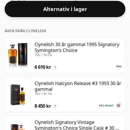
vilket är ett respektabelt drickande ABV.
Alternativ i lager
ÄVEN FRÅN CLYNELISH
Clynelish 30 år gammal 1995 Signatory
Symington’s Choice
70cl • 54.5%
6 610 kr
?
Clynelish Halcyon Release #3 1993 30 år
gammal
70cl • 42.1%
8 450 kr
FRI FRAKT
?
Clynelish Signatory Vintage
Symington's Choice Single Cask # 30 år