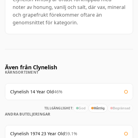
noter av honung, vanilj och salt, där vax, mineral
och grapefrukt förekommer oftare än
genomsnittet för kategorin.
Även från Clynelish
KÄRNSORTIMENT
Clynelish 14 Year Old
46%
TILLGÄNGLIGHET:
God
Måttlig
Begränsad
ANDRA BUTELJERINGAR
Clynelish 1974 23 Year Old
59.1%