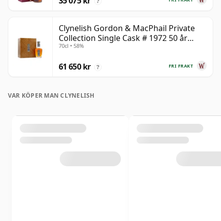
35 075 kr
?
Clynelish Gordon & MacPhail Private
Collection Single Cask # 1972 50 år
70cl • 58%
gammal
61 650 kr
FRI FRAKT
?
VAR KÖPER MAN CLYNELISH