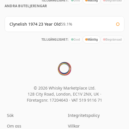
TILLGÄNGLIGHET:
God
Måttlig
Begränsad
ANDRA BUTELJERINGAR
Clynelish 1974 23 Year Old
59.1%
TILLGÄNGLIGHET:
God
Måttlig
Begränsad
© 2026 Whisky Marketplace Ltd.
128 City Road, London, EC1V 2NX, UK ·
Företagsnr. 17204643
·
VAT 519 9116 71
Sök
Integritetspolicy
Om oss
Villkor