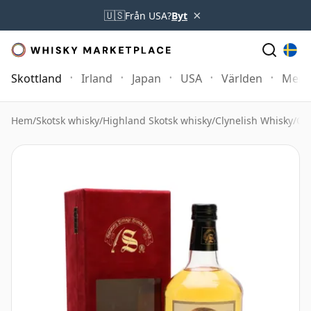
×
🇺🇸
Från USA?
Byt
Skottland
Irland
Japan
USA
Världen
Mer
Hem
/
Skotsk whisky
/
Highland Skotsk whisky
/
Clynelish Whisky
/
Cl