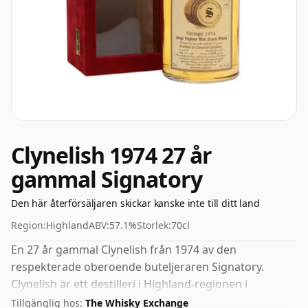
Clynelish 1974 27 år
gammal Signatory
Den här återförsäljaren skickar kanske inte till ditt land
Region:
Highland
ABV:
57.1%
Storlek:
70cl
En 27 år gammal Clynelish från 1974 av den
respekterade oberoende buteljeraren Signatory.
Clynelish är ett destilleri i Highland-regionen i
Skottland. Buteljerad med en fin drickstyrka på 57,1 %
Tillgänglig hos:
The Whisky Exchange