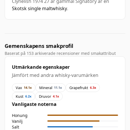
Clynelish 1974 27 år gammal Signatory är en
Skotsk single maltwhisky
.
Gemenskapens smakprofil
Baserat på 153 arkiverade recensioner med smakattribut
Utmärkande egenskaper
Jämfört med andra whisky-varumärken
Vax
Mineral
Grapefrukt
14.1x
11.1x
6.3x
Kust
Druvor
6.2x
4.1x
Vanligaste noterna
Honung
Vanilj
Salt