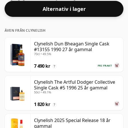
kommer denna whisky i en 70cl flaska.
Alternativ i lager
ÄVEN FRÅN CLYNELISH
Clynelish Dun Bheagan Single Cask
#13155 1990 27 år gammal
70cl • 49.5%
7 490 kr
FRI FRAKT
?
Clynelish The Artful Dodger Collective
Single Cask #5 1996 25 år gammal
50cl • 49.1%
1 820 kr
?
Clynelish 2025 Special Release 18 år
gammal