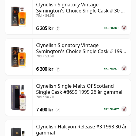
Clynelish Signatory Vintage
Symington's Choice Single Cask # 30 år
70cl • 54.5%
gammal
6 205 kr
FRI FRAKT
?
Clynelish Signatory Vintage
Symington's Choice Single Cask # 1995
70cl • 53.5%
28 år gammal
6 300 kr
FRI FRAKT
?
Clynelish Single Malts Of Scotland
Single Cask #8659 1995 26 år gammal
70cl • 50.7%
7 490 kr
FRI FRAKT
?
Clynelish Halcyon Release #3 1993 30 år
gammal