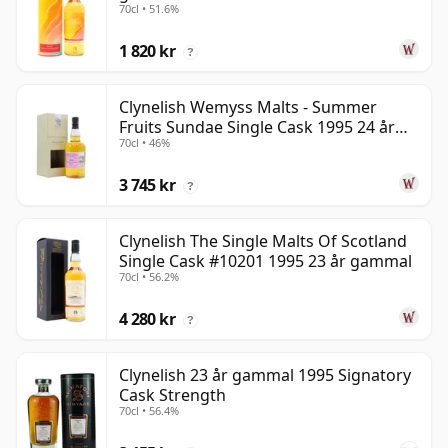
70cl • 51.6%
1 820 kr
?
Clynelish Wemyss Malts - Summer
Fruits Sundae Single Cask 1995 24 år
70cl • 46%
gammal
3 745 kr
?
Clynelish The Single Malts Of Scotland
Single Cask #10201 1995 23 år gammal
70cl • 56.2%
4 280 kr
?
Clynelish 23 år gammal 1995 Signatory
Cask Strength
70cl • 56.4%