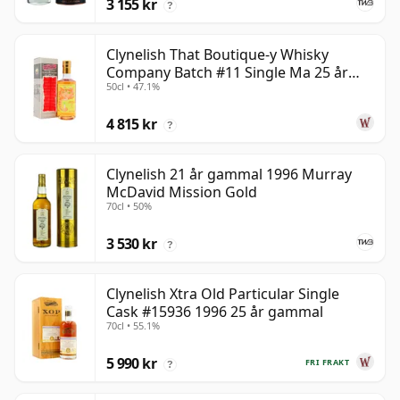
3 155 kr
?
Clynelish That Boutique-y Whisky
Company Batch #11 Single Ma 25 år
50cl • 47.1%
gammal
4 815 kr
?
Clynelish 21 år gammal 1996 Murray
McDavid Mission Gold
70cl • 50%
3 530 kr
?
Clynelish Xtra Old Particular Single
Cask #15936 1996 25 år gammal
70cl • 55.1%
5 990 kr
FRI FRAKT
?