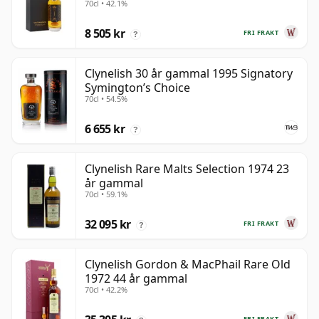
70cl • 42.1%
8 505 kr
FRI FRAKT
?
Clynelish 30 år gammal 1995 Signatory
Symington’s Choice
70cl • 54.5%
6 655 kr
?
Clynelish Rare Malts Selection 1974 23
år gammal
70cl • 59.1%
32 095 kr
FRI FRAKT
?
Clynelish Gordon & MacPhail Rare Old
1972 44 år gammal
70cl • 42.2%
FRI FRAKT