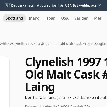
×
🇺🇸
Det verkar som att du surfar från USA.
Byt webbplats
Skottland
Irland
Japan
USA
Världen
Mer
 Whisky
/
Clynelish 1997 13 år gammal Old Malt Cask #6055 Douglas
Clynelish 1997
Old Malt Cask 
Laing
Den här återförsäljaren skickar kanske inte till
Region:
Highland
ABV:
50%
Storlek:
70cl