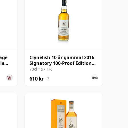
tage
Clynelish 10 år gammal 2016
le
Signatory 100-Proof Edition
#77
70cl • 57.1%
610 kr
?