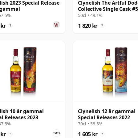
lish 2023 Special Release
Clynelish The Artful Dod
r gammal
Collective Single Cask #
25 år gammal
 57.5%
50cl • 49.1%
 kr
1 820 kr
?
?
lish 10 år gammal
Clynelish 12 år gammal
al Releases 2023
Special Releases 2022
 57.5%
70cl • 58.5%
 kr
1 605 kr
?
?