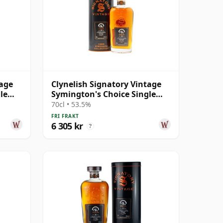
tage
Clynelish Signatory Vintage
le
Symington's Choice Single
Cask # 1995 28 år gammal
70cl • 53.5%
FRI FRAKT
6 305 kr
?