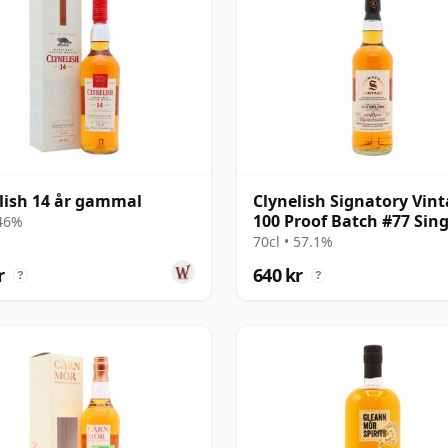
lish 14 år gammal
Clynelish Signatory Vin
100 Proof Batch #77 Sing
 46%
Malt 2016 10 år gammal
70cl • 57.1%
r
640 kr
?
?