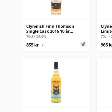
Clynelish Finn Thomson
Clyne
Single Cask 2016 10 år
Limit
gammal
Sing 
70cl • 54.6%
70cl •
855 kr
965 k
?