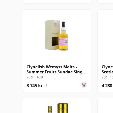
Clynelish Wemyss Malts -
Clyne
Summer Fruits Sundae Single
Scotl
Cask 1995 24 år gammal
1995 
70cl • 46%
70cl •
3 745 kr
4 280
?