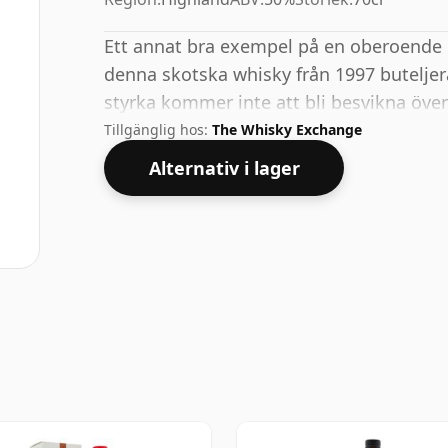
Ett annat bra exempel på en oberoende b
denna skotska whisky från 1997 butelje
styrka kommer inte att bli besvikna öve
Tillgänglig hos:
The Whisky Exchange
Alternativ i lager