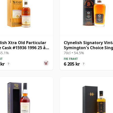
lish Xtra Old Particular
Clynelish Signatory Vin
e Cask #15936 1996 25 år
Symington's Choice Sing
al
Cask # 30 år gammal
 55.1%
70cl • 54.5%
KT
FRI FRAKT
 kr
6 205 kr
?
?