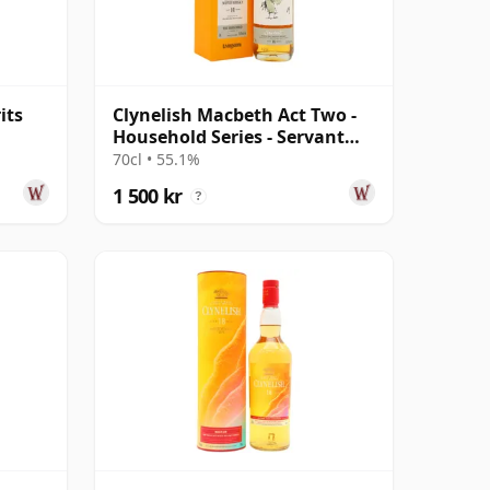
its
Clynelish Macbeth Act Two -
Household Series - Servant
Singl 14 år gammal
70cl • 55.1%
1 500 kr
?