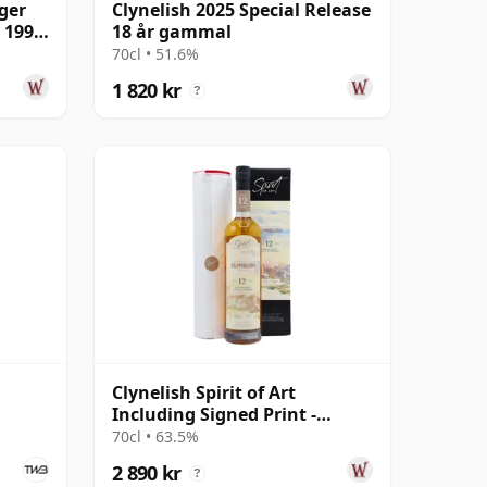
ger
Clynelish 2025 Special Release
5 1996
18 år gammal
70cl • 51.6%
1 820 kr
?
Clynelish Spirit of Art
Including Signed Print -
Single Cask 12 år gammal
70cl • 63.5%
2 890 kr
?