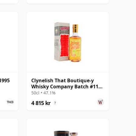
1995
Clynelish That Boutique-y
Whisky Company Batch #11
Single Ma 25 år gammal
50cl • 47.1%
4 815 kr
?