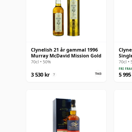
Clynelish 21 år gammal 1996
Clyne
Murray McDavid Mission Gold
Singl
gamm
70cl • 50%
70cl •
FRI FRA
3 530 kr
5 995
?