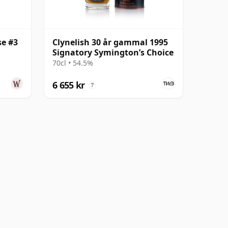
se #3
Clynelish 30 år gammal 1995
Signatory Symington’s Choice
70cl • 54.5%
6 655 kr
?