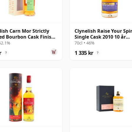
lish Carn Mor Strictly
Clynelish Raise Your Spir
ed Bourbon Cask Finish
Single Cask 2010 10 år
2014 11 år gammal
gammal
 52.1%
70cl • 46%
r
1 335 kr
?
?