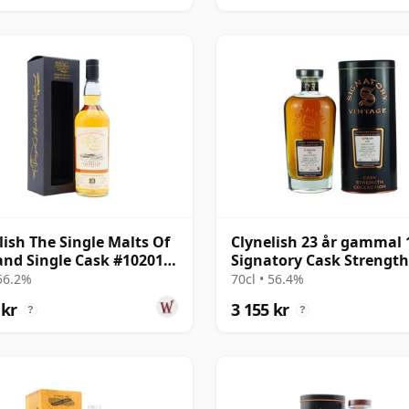
lish The Single Malts Of
Clynelish 23 år gammal 
and Single Cask #10201
Signatory Cask Strength
23 år gammal
 56.2%
70cl • 56.4%
 kr
3 155 kr
?
?