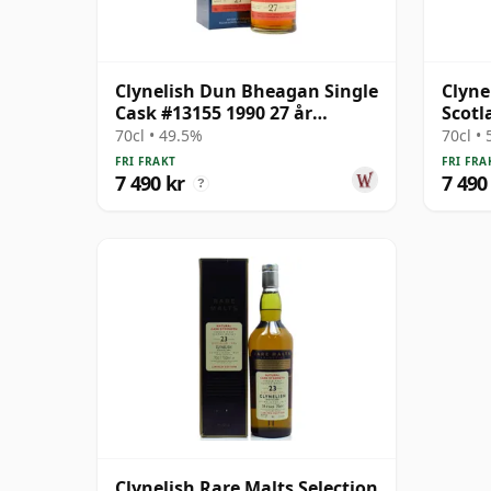
Clynelish Dun Bheagan Single
Clyne
Cask #13155 1990 27 år
Scotl
gammal
1995 
70cl • 49.5%
70cl •
FRI FRAKT
FRI FRA
7 490 kr
7 490
?
Clynelish Rare Malts Selection