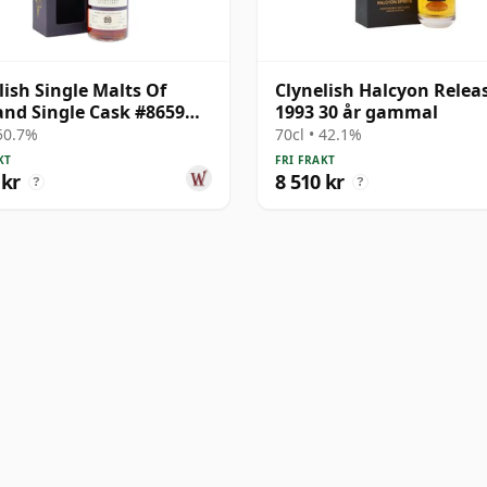
lish Single Malts Of
Clynelish Halcyon Relea
and Single Cask #8659
1993 30 år gammal
26 år gammal
 50.7%
70cl • 42.1%
KT
FRI FRAKT
 kr
8 510 kr
?
?