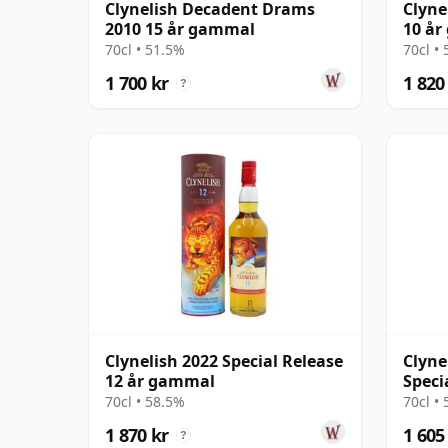
Clynelish Decadent Drams
Clyne
2010 15 år gammal
10 å
70cl • 51.5%
70cl •
1 700 kr
1 820
?
Clynelish 2022 Special Release
Clyne
12 år gammal
Speci
70cl • 58.5%
70cl •
1 870 kr
1 605
?