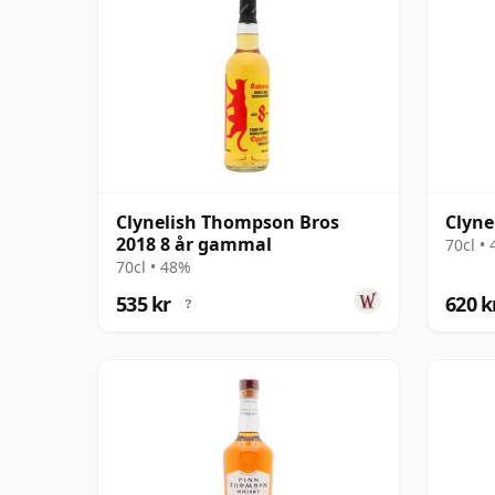
Clynelish Thompson Bros
Clyne
2018 8 år gammal
70cl •
70cl • 48%
535 kr
620 k
?