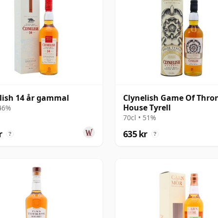
lish 14 år gammal
Clynelish Game Of Thron
House Tyrell
 46%
70cl • 51%
r
635 kr
?
?