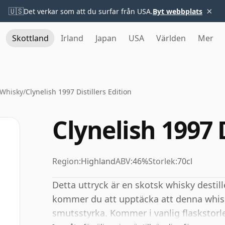
×
🇺🇸
Det verkar som att du surfar från USA.
Byt webbplats
Skottland
Irland
Japan
USA
Världen
Mer
 Whisky
/
Clynelish 1997 Distillers Edition
Clynelish 1997 D
Region:
Highland
ABV:
46%
Storlek:
70cl
Detta uttryck är en skotsk whisky destill
kommer du att upptäcka att denna whisk
smutsstyrka. Kommer i vanlig flaskstorle