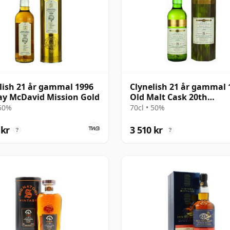
lish 21 år gammal 1996
Clynelish 21 år gammal 
y McDavid Mission Gold
Old Malt Cask 20th
Anniversary
 50%
70cl • 50%
 kr
3 510 kr
?
?