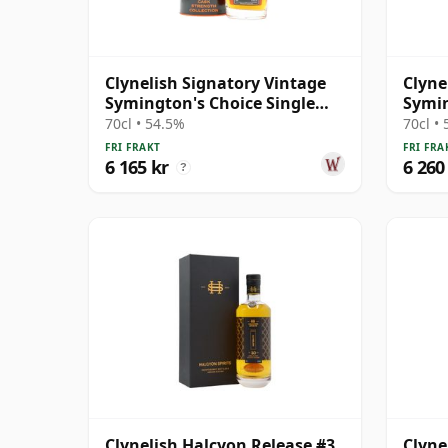
Clynelish Signatory Vintage
Clyne
Symington's Choice Single
Symin
Cask # 30 år gammal
Cask 
70cl • 54.5%
70cl •
FRI FRAKT
FRI FRA
6 165 kr
6 260
?
Clynelish Halcyon Release #3
Clyne