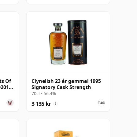
ts Of
Clynelish 23 år gammal 1995
0201
Signatory Cask Strength
70cl • 56.4%
3 135 kr
?