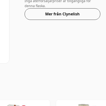
Inga återförsäljarpriser är tillgängliga för
denna flaska.
Mer från Clynelish