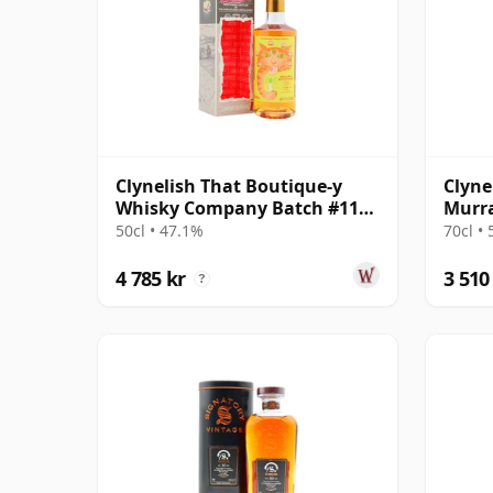
Clynelish That Boutique-y
Clyne
Whisky Company Batch #11
Murra
Single Ma 25 år gammal
50cl • 47.1%
70cl •
4 785 kr
3 510
?