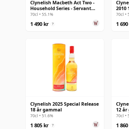
Clynelish Macbeth Act Two -
Clyne
Household Series - Servant
2010 
Singl 14 år gammal
70cl • 55.1%
70cl •
1 490 kr
1 690
?
Clynelish 2025 Special Release
Clyne
18 år gammal
12 å
70cl • 51.6%
70cl •
1 805 kr
1 860
?