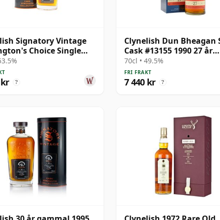
lish Signatory Vintage
Clynelish Dun Bheagan 
gton's Choice Single
Cask #13155 1990 27 år
# 1995 28 år gammal
gammal
 53.5%
70cl • 49.5%
KT
FRI FRAKT
 kr
7 440 kr
?
?
lish 30 år gammal 1995
Clynelish 1972 Rare Old