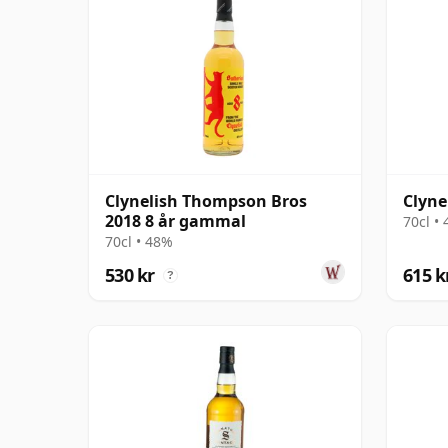
Clynelish Thompson Bros
Clyne
2018 8 år gammal
70cl •
70cl • 48%
530 kr
615 k
?