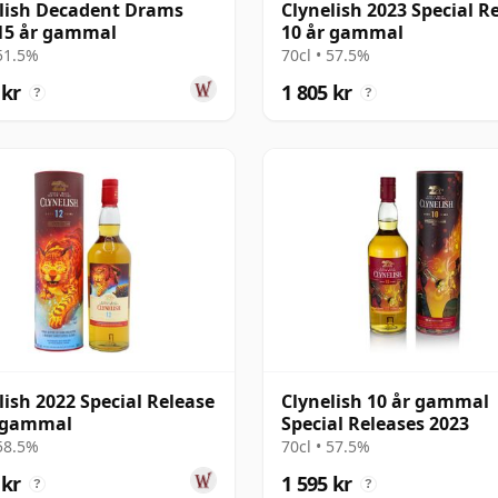
lish Decadent Drams
Clynelish 2023 Special R
15 år gammal
10 år gammal
 51.5%
70cl • 57.5%
 kr
1 805 kr
?
?
lish 2022 Special Release
Clynelish 10 år gammal
r gammal
Special Releases 2023
 58.5%
70cl • 57.5%
 kr
1 595 kr
?
?