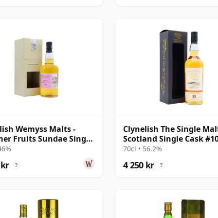
lish Wemyss Malts -
Clynelish The Single Mal
r Fruits Sundae Single
Scotland Single Cask #1
1995 24 år gammal
1995 23 år gammal
 46%
70cl • 56.2%
 kr
4 250 kr
?
?