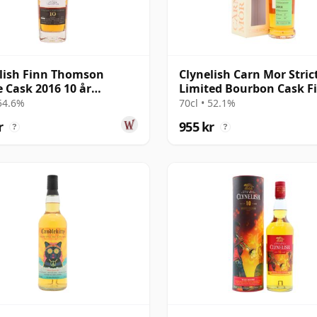
lish Finn Thomson
Clynelish Carn Mor Stric
e Cask 2016 10 år
Limited Bourbon Cask F
al
Sing 2014 11 år gammal
 54.6%
70cl • 52.1%
r
955 kr
?
?