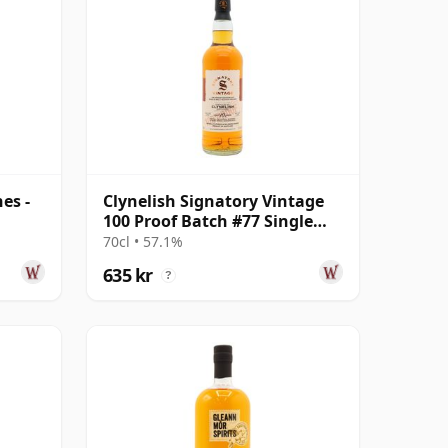
es -
Clynelish Signatory Vintage
100 Proof Batch #77 Single
Malt 2016 10 år gammal
70cl • 57.1%
635 kr
?