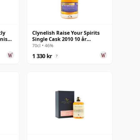
tly
Clynelish Raise Your Spirits
inish
Single Cask 2010 10 år
gammal
70cl • 46%
1 330 kr
?