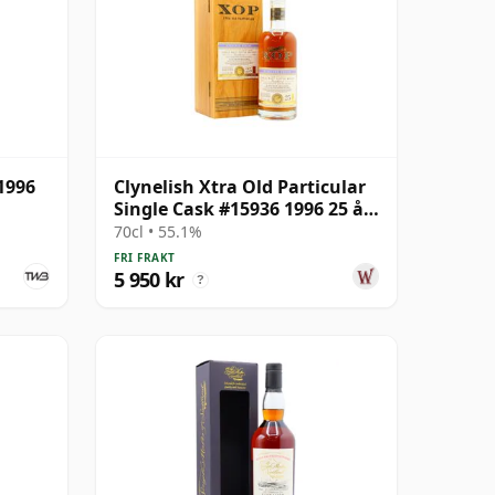
1996
Clynelish Xtra Old Particular
Single Cask #15936 1996 25 år
gammal
70cl • 55.1%
FRI FRAKT
5 950 kr
?