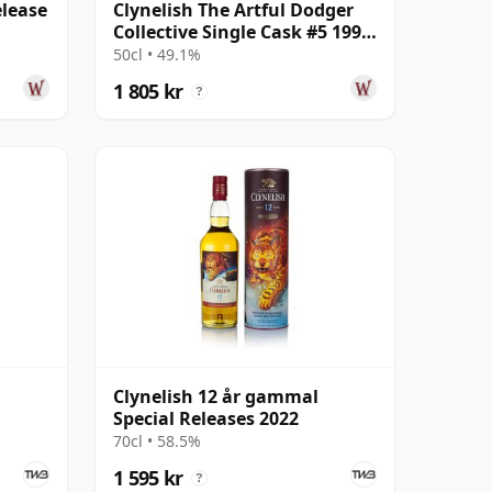
elease
Clynelish The Artful Dodger
Collective Single Cask #5 1996
25 år gammal
50cl • 49.1%
1 805 kr
?
Clynelish 12 år gammal
Special Releases 2022
70cl • 58.5%
1 595 kr
?