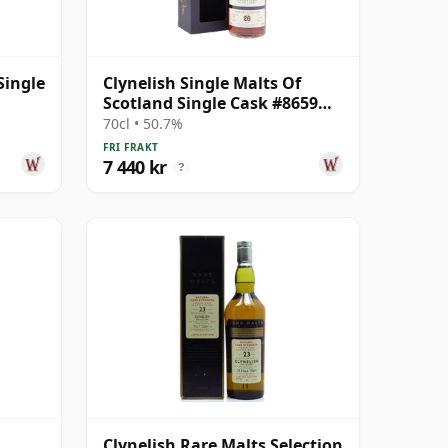
Single
Clynelish Single Malts Of
Scotland Single Cask #8659
1995 26 år gammal
70cl • 50.7%
FRI FRAKT
7 440 kr
?
Clynelish Rare Malts Selection