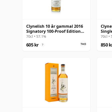
Clynelish 10 år gammal 2016
Clyne
Signatory 100-Proof Edition
Singl
#77
gamm
70cl • 57.1%
70cl •
605 kr
850 k
?