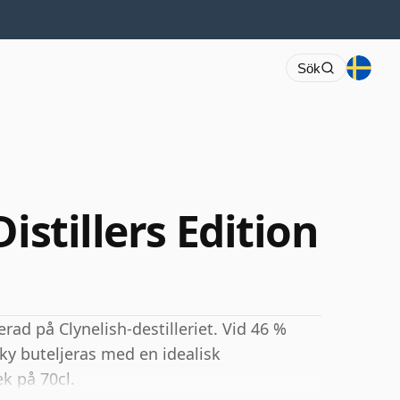
Sök
istillers Edition
erad på Clynelish-destilleriet. Vid 46 %
y buteljeras med en idealisk
k på 70cl.