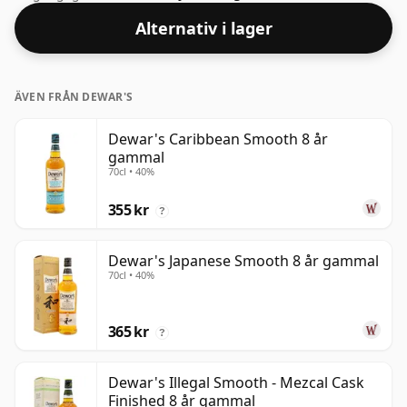
40 % och flaskans storlek är en standard på 75 cl.
Alternativ i lager
ÄVEN FRÅN DEWAR'S
Dewar's Caribbean Smooth 8 år
gammal
70cl • 40%
355 kr
?
Dewar's Japanese Smooth 8 år gammal
70cl • 40%
365 kr
?
Dewar's Illegal Smooth - Mezcal Cask
Finished 8 år gammal