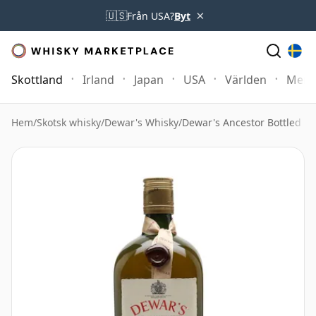
×
🇺🇸
Från USA?
Byt
Skottland
Irland
Japan
USA
Världen
Mer
Hem
/
Skotsk whisky
/
Dewar's Whisky
/
Dewar's Ancestor Bottled 1