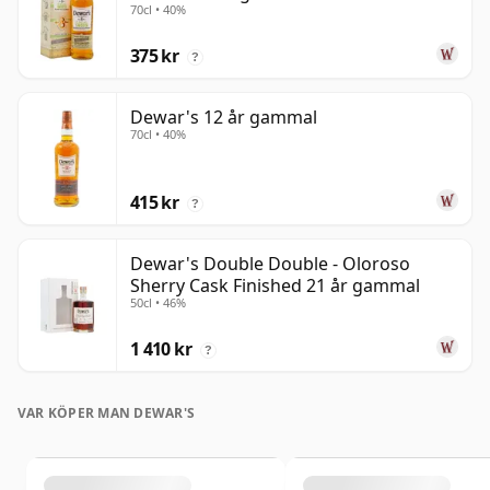
70cl • 40%
375 kr
?
Dewar's 12 år gammal
70cl • 40%
415 kr
?
Dewar's Double Double - Oloroso
Sherry Cask Finished 21 år gammal
50cl • 46%
1 410 kr
?
VAR KÖPER MAN DEWAR'S