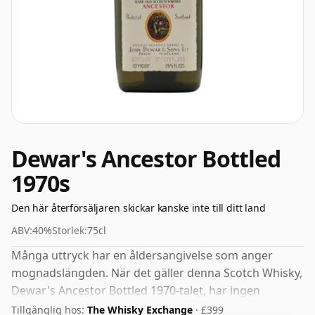
Dewar's Ancestor Bottled
1970s
Den här återförsäljaren skickar kanske inte till ditt land
ABV:
40%
Storlek:
75cl
Många uttryck har en åldersangivelse som anger
mognadslängden. När det gäller denna Scotch Whisky,
Dewar's Ancestor Bottled 1970-talet, har ingen
mognadstid specificerats. ABV för denna tappning är
Tillgänglig hos:
The Whisky Exchange
· £399