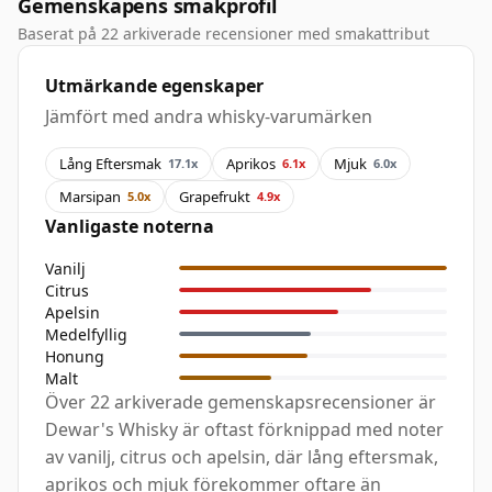
Gemenskapens smakprofil
Baserat på 22 arkiverade recensioner med smakattribut
Utmärkande egenskaper
Jämfört med andra whisky-varumärken
Lång Eftersmak
Aprikos
Mjuk
17.1x
6.1x
6.0x
Marsipan
Grapefrukt
5.0x
4.9x
Vanligaste noterna
Vanilj
Citrus
Apelsin
Medelfyllig
Honung
Malt
Över 22 arkiverade gemenskapsrecensioner är
Dewar's Whisky är oftast förknippad med noter
av vanilj, citrus och apelsin, där lång eftersmak,
aprikos och mjuk förekommer oftare än