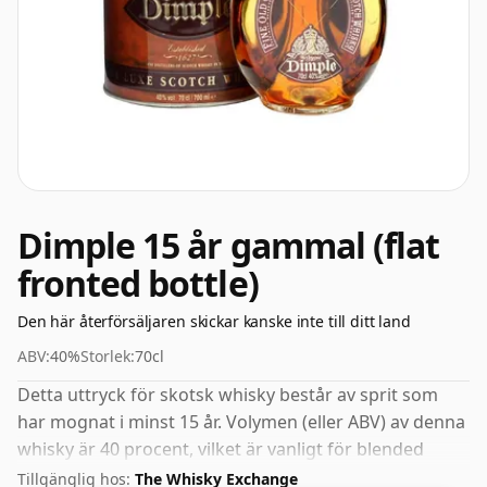
Dimple 15 år gammal (flat
fronted bottle)
Den här återförsäljaren skickar kanske inte till ditt land
ABV:
40%
Storlek:
70cl
Detta uttryck för skotsk whisky består av sprit som
har mognat i minst 15 år. Volymen (eller ABV) av denna
whisky är 40 procent, vilket är vanligt för blended
Scotch även om många single malts whisky buteljeras
Tillgänglig hos:
The Whisky Exchange