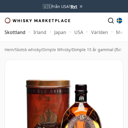
×
🇺🇸
Från USA?
Byt
Skottland
Irland
Japan
USA
Världen
Mer
Hem
/
Skotsk whisky
/
Dimple Whisky
/
Dimple 15 år gammal (flat fro