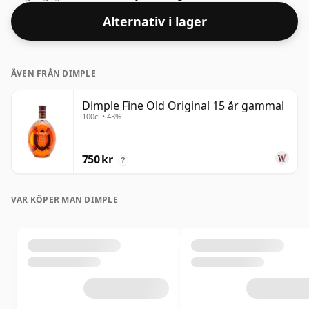
med högre styrkor nu för tiden. Flaskans storlek är
Alternativ i lager
70cl.
ÄVEN FRÅN DIMPLE
Dimple Fine Old Original 15 år gammal
100cl • 43%
750 kr
?
VAR KÖPER MAN DIMPLE