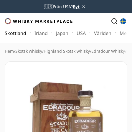
×
🇺🇸
Från USA?
Byt
Skottland
Irland
Japan
USA
Världen
Mer
Hem
/
Skotsk whisky
/
Highland Skotsk whisky
/
Edradour Whisky
/
Ed