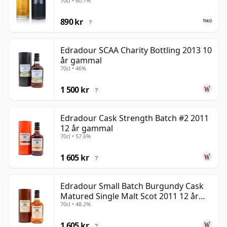
70cl • 60.7%
890 kr
?
Edradour SCAA Charity Bottling 2013 10
år gammal
70cl • 46%
1 500 kr
?
Edradour Cask Strength Batch #2 2011
12 år gammal
70cl • 57.6%
1 605 kr
?
Edradour Small Batch Burgundy Cask
Matured Single Malt Scot 2011 12 år
70cl • 48.2%
gammal
1 605 kr
?