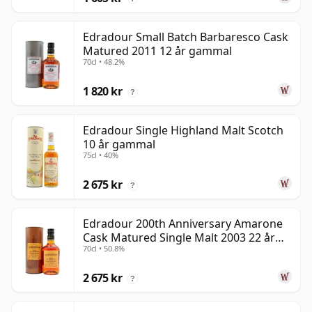
Edradour Small Batch Barbaresco Cask
Matured 2011 12 år gammal
70cl • 48.2%
1 820 kr
?
Edradour Single Highland Malt Scotch
10 år gammal
75cl • 40%
2 675 kr
?
Edradour 200th Anniversary Amarone
Cask Matured Single Malt 2003 22 år
70cl • 50.8%
gammal
2 675 kr
?