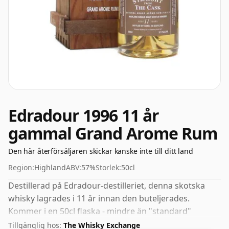
Edradour 1996 11 år
gammal Grand Arome Rum
Den här återförsäljaren skickar kanske inte till ditt land
Region:
Highland
ABV:
57%
Storlek:
50cl
Destillerad på Edradour-destilleriet, denna skotska
whisky lagrades i 11 år innan den buteljerades.
Kommer i en 50cl flaska - mindre än "standard"
storlek. ABV är 57%.
Tillgänglig hos:
The Whisky Exchange