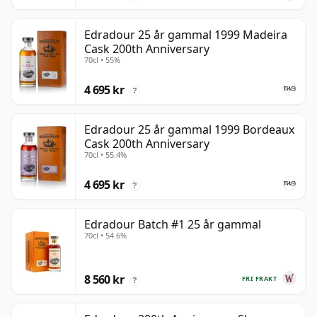
Edradour 25 år gammal 1999 Madeira
Cask 200th Anniversary
70cl • 55%
4 695 kr
?
Edradour 25 år gammal 1999 Bordeaux
Cask 200th Anniversary
70cl • 55.4%
4 695 kr
?
Edradour Batch #1 25 år gammal
70cl • 54.6%
8 560 kr
FRI FRAKT
?