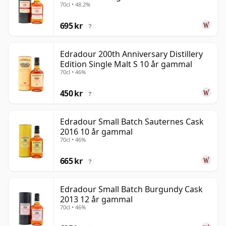
70cl • 48.2%
gammal
695 kr
?
Edradour 200th Anniversary Distillery
Edition Single Malt S 10 år gammal
70cl • 46%
450 kr
?
Edradour Small Batch Sauternes Cask
2016 10 år gammal
70cl • 46%
665 kr
?
Edradour Small Batch Burgundy Cask
2013 12 år gammal
70cl • 46%