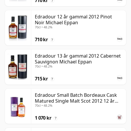
710 kr
?
Edradour 12 år gammal 2012 Pinot
Noir Michael Eppan
70cl • 48.2%
710 kr
?
Edradour 13 år gammal 2012 Cabernet
Sauvignon Michael Eppan
70cl • 48.2%
715 kr
?
Edradour Small Batch Bordeaux Cask
Matured Single Malt Scot 2012 12 år
70cl • 48.2%
gammal
1 070 kr
?