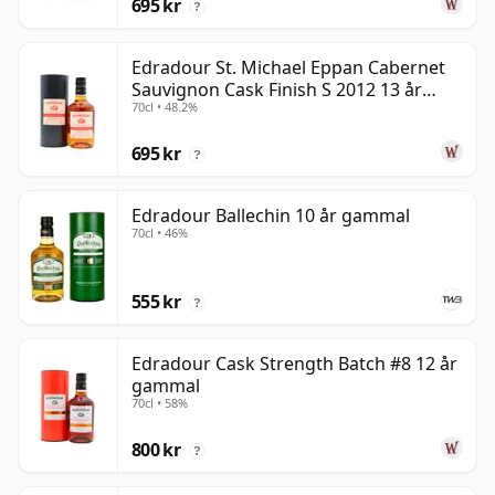
695 kr
?
Edradour St. Michael Eppan Cabernet
Sauvignon Cask Finish S 2012 13 år
70cl • 48.2%
gammal
695 kr
?
Edradour Ballechin 10 år gammal
70cl • 46%
555 kr
?
Edradour Cask Strength Batch #8 12 år
gammal
70cl • 58%
800 kr
?