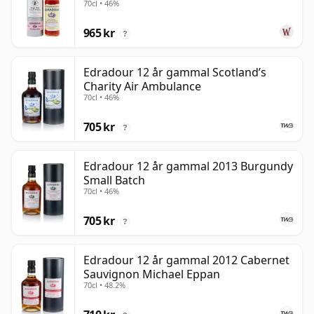
70cl • 46%
gammal
965 kr
?
Edradour 12 år gammal Scotland’s
Charity Air Ambulance
70cl • 46%
705 kr
?
Edradour 12 år gammal 2013 Burgundy
Small Batch
70cl • 46%
705 kr
?
Edradour 12 år gammal 2012 Cabernet
Sauvignon Michael Eppan
70cl • 48.2%