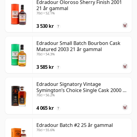
Edradour Oloroso Sherry Finish 2001
21 år gammal
70cl • 52.1%
3 530 kr
?
Edradour Small Batch Bourbon Cask
Matured 2003 21 år gammal
70cl • 54.3%
3 585 kr
?
Edradour Signatory Vintage
Symington’s Choice Single Cask 2000 23
70cl • 56.2%
år gammal
4 065 kr
?
Edradour Batch #2 25 år gammal
70cl • 55.6%