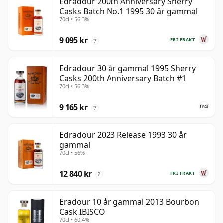
Edradour 200th Anniversary Sherry
Casks Batch No.1 1995 30 år gammal
70cl • 56.3%
9 095 kr
FRI FRAKT
?
Edradour 30 år gammal 1995 Sherry
Casks 200th Anniversary Batch #1
70cl • 56.3%
9 165 kr
?
Edradour 2023 Release 1993 30 år
gammal
70cl • 56%
12 840 kr
FRI FRAKT
?
Eradour 10 år gammal 2013 Bourbon
Cask IBISCO
70cl • 60.4%