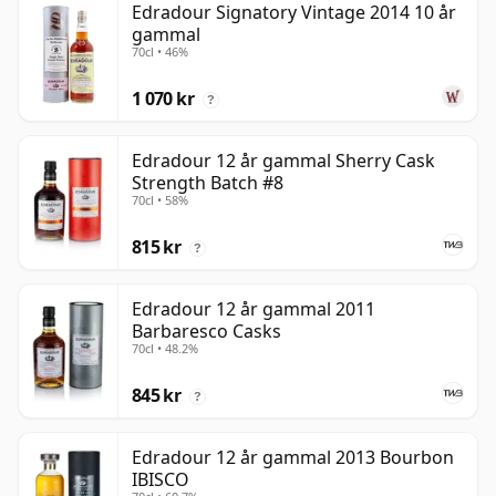
Edradour Signatory Vintage 2014 10 år
gammal
70cl • 46%
1 070 kr
?
Edradour 12 år gammal Sherry Cask
Strength Batch #8
70cl • 58%
815 kr
?
Edradour 12 år gammal 2011
Barbaresco Casks
70cl • 48.2%
845 kr
?
Edradour 12 år gammal 2013 Bourbon
IBISCO