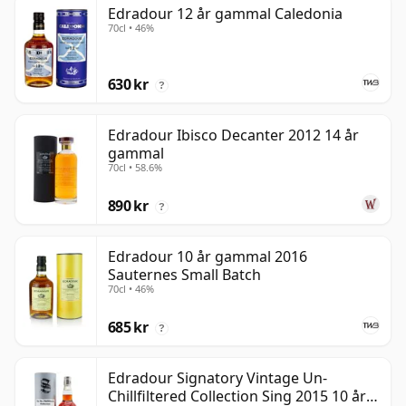
Edradour 12 år gammal Caledonia
70cl • 46%
630 kr
?
Edradour Ibisco Decanter 2012 14 år
gammal
70cl • 58.6%
890 kr
?
Edradour 10 år gammal 2016
Sauternes Small Batch
70cl • 46%
685 kr
?
Edradour Signatory Vintage Un-
Chillfiltered Collection Sing 2015 10 år