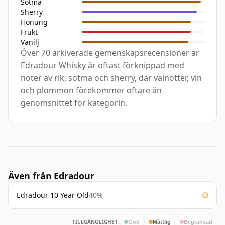
Sötma
Sherry
Honung
Frukt
Vanilj
Över 70 arkiverade gemenskapsrecensioner är
Edradour Whisky är oftast förknippad med
noter av rik, sötma och sherry, där valnötter, vin
och plommon förekommer oftare än
genomsnittet för kategorin.
Även från Edradour
Edradour 10 Year Old
40%
TILLGÄNGLIGHET:
God
Måttlig
Begränsad