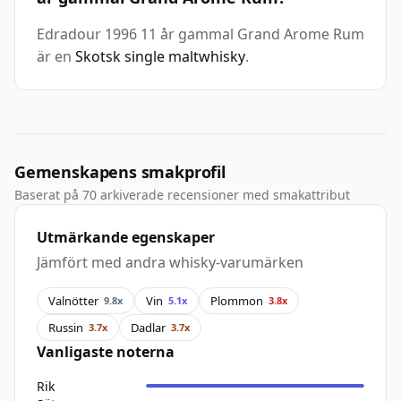
Edradour 1996 11 år gammal Grand Arome Rum
är en
Skotsk single maltwhisky
.
Gemenskapens smakprofil
Baserat på 70 arkiverade recensioner med smakattribut
Utmärkande egenskaper
Jämfört med andra whisky-varumärken
Valnötter
Vin
Plommon
9.8x
5.1x
3.8x
Russin
Dadlar
3.7x
3.7x
Vanligaste noterna
Rik