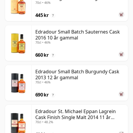
70cl • 46%
445 kr
?
Edradour Small Batch Sauternes Cask
2016 10 år gammal
70cl • 46%
660 kr
?
Edradour Small Batch Burgundy Cask
2013 12 år gammal
70cl • 46%
690 kr
?
Edradour St. Michael Eppan Lagrein
Cask Finish Single Malt 2014 11 år
70cl • 48.2%
gammal