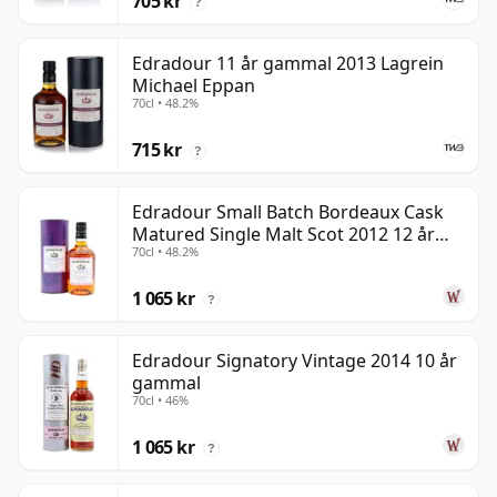
705 kr
?
Edradour 11 år gammal 2013 Lagrein
Michael Eppan
70cl • 48.2%
715 kr
?
Edradour Small Batch Bordeaux Cask
Matured Single Malt Scot 2012 12 år
70cl • 48.2%
gammal
1 065 kr
?
Edradour Signatory Vintage 2014 10 år
gammal
70cl • 46%
1 065 kr
?