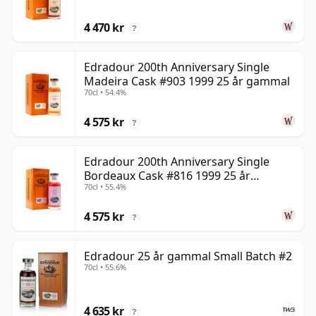
4 470 kr
?
Edradour 200th Anniversary Single
Madeira Cask #903 1999 25 år gammal
70cl • 54.4%
4 575 kr
?
Edradour 200th Anniversary Single
Bordeaux Cask #816 1999 25 år
70cl • 55.4%
gammal
4 575 kr
?
Edradour 25 år gammal Small Batch #2
70cl • 55.6%
4 635 kr
?