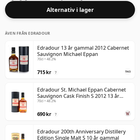
whisky med högre styrka, med ett ABV på 56,7 %.
Alternativ i lager
Kommer i den vanliga tappningsstorleken på 70cl.
ÄVEN FRÅN EDRADOUR
Edradour 13 år gammal 2012 Cabernet
Sauvignon Michael Eppan
70cl • 48.2%
715 kr
?
Edradour St. Michael Eppan Cabernet
Sauvignon Cask Finish S 2012 13 år
70cl • 48.2%
gammal
690 kr
?
Edradour 200th Anniversary Distillery
Edition Single Malt S 10 år gammal