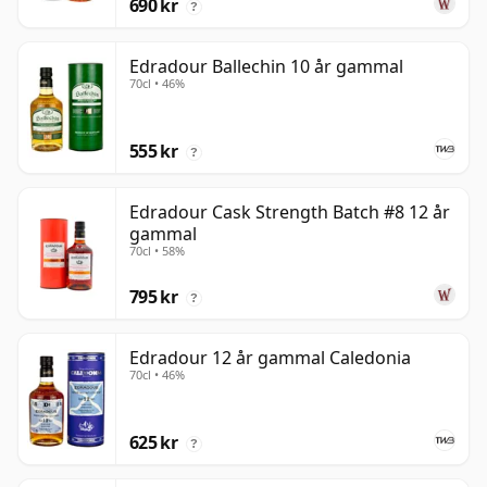
690 kr
?
Edradour Ballechin 10 år gammal
70cl • 46%
555 kr
?
Edradour Cask Strength Batch #8 12 år
gammal
70cl • 58%
795 kr
?
Edradour 12 år gammal Caledonia
70cl • 46%
625 kr
?