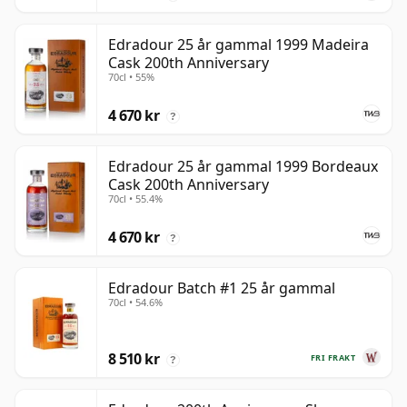
Edradour 25 år gammal 1999 Madeira
Cask 200th Anniversary
70cl • 55%
4 670 kr
?
Edradour 25 år gammal 1999 Bordeaux
Cask 200th Anniversary
70cl • 55.4%
4 670 kr
?
Edradour Batch #1 25 år gammal
70cl • 54.6%
8 510 kr
FRI FRAKT
?