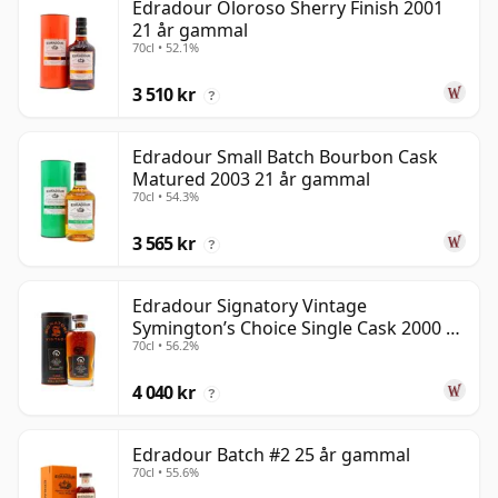
Edradour Oloroso Sherry Finish 2001
21 år gammal
70cl • 52.1%
3 510 kr
?
Edradour Small Batch Bourbon Cask
Matured 2003 21 år gammal
70cl • 54.3%
3 565 kr
?
Edradour Signatory Vintage
Symington’s Choice Single Cask 2000 23
70cl • 56.2%
år gammal
4 040 kr
?
Edradour Batch #2 25 år gammal
70cl • 55.6%