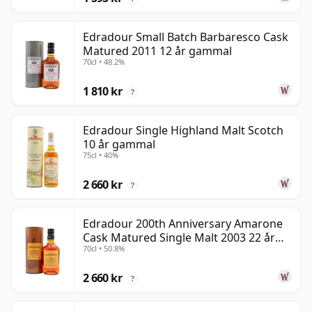
Edradour Small Batch Barbaresco Cask
Matured 2011 12 år gammal
70cl • 48.2%
1 810 kr
?
Edradour Single Highland Malt Scotch
10 år gammal
75cl • 40%
2 660 kr
?
Edradour 200th Anniversary Amarone
Cask Matured Single Malt 2003 22 år
70cl • 50.8%
gammal
2 660 kr
?