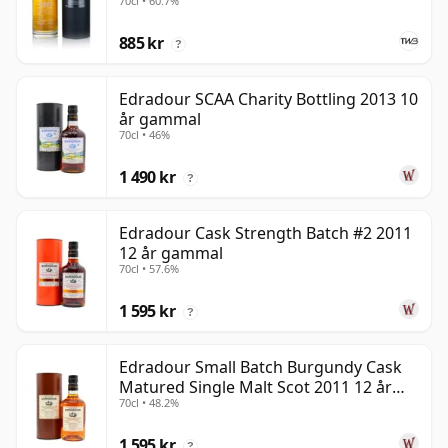
70cl • 60.7%
885 kr
?
Edradour SCAA Charity Bottling 2013 10
år gammal
70cl • 46%
1 490 kr
?
Edradour Cask Strength Batch #2 2011
12 år gammal
70cl • 57.6%
1 595 kr
?
Edradour Small Batch Burgundy Cask
Matured Single Malt Scot 2011 12 år
70cl • 48.2%
gammal
1 595 kr
?