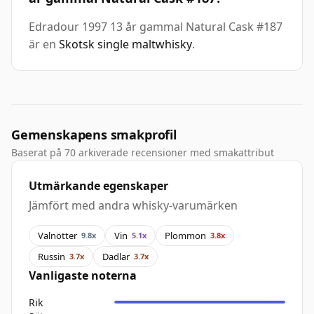
Edradour 1997 13 år gammal Natural Cask #187
är en
Skotsk single maltwhisky
.
Gemenskapens smakprofil
Baserat på 70 arkiverade recensioner med smakattribut
Utmärkande egenskaper
Jämfört med andra whisky-varumärken
Valnötter
Vin
Plommon
9.8x
5.1x
3.8x
Russin
Dadlar
3.7x
3.7x
Vanligaste noterna
Rik