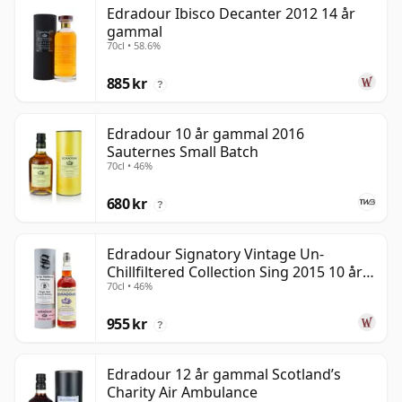
Edradour Ibisco Decanter 2012 14 år
gammal
70cl • 58.6%
885 kr
?
Edradour 10 år gammal 2016
Sauternes Small Batch
70cl • 46%
680 kr
?
Edradour Signatory Vintage Un-
Chillfiltered Collection Sing 2015 10 år
70cl • 46%
gammal
955 kr
?
Edradour 12 år gammal Scotland’s
Charity Air Ambulance