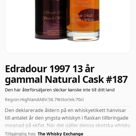
Edradour 1997 13 år
gammal Natural Cask #187
Den här återförsäljaren skickar kanske inte till ditt land
Region:
Highland
ABV:
56.7%
Storlek:
70cl
Den deklarerade åldern på en whiskyetikett hänvisar
till antalet år den yngsta whiskyn i flaskan tillbringade
mognad på ekfat. När det gäller denna skotska whisky
från Edradour är det 13 år. Detta kan betraktas som en
Tillgänglig hos:
The Whisky Exchange