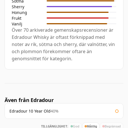
Sötma
Sherry
Honung
Frukt
Vanilj
Över 70 arkiverade gemenskapsrecensioner är
Edradour Whisky är oftast förknippad med
noter av rik, sötma och sherry, där valnötter, vin
och plommon förekommer oftare än
genomsnittet för kategorin.
Även från Edradour
Edradour 10 Year Old
40%
TILLGÄNGLIGHET:
God
Måttlig
Begränsad