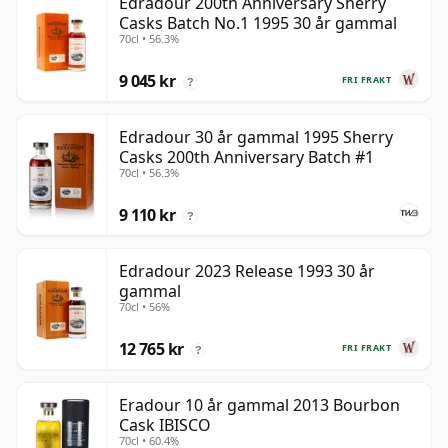
Edradour 200th Anniversary Sherry
Casks Batch No.1 1995 30 år gammal
70cl • 56.3%
9 045 kr
FRI FRAKT
?
Edradour 30 år gammal 1995 Sherry
Casks 200th Anniversary Batch #1
70cl • 56.3%
9 110 kr
?
Edradour 2023 Release 1993 30 år
gammal
70cl • 56%
12 765 kr
FRI FRAKT
?
Eradour 10 år gammal 2013 Bourbon
Cask IBISCO
70cl • 60.4%