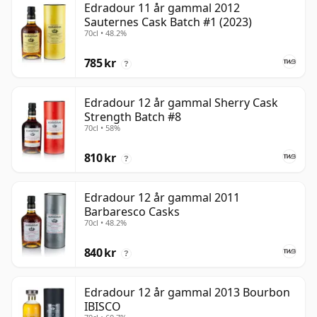
Edradour 11 år gammal 2012
Sauternes Cask Batch #1 (2023)
70cl • 48.2%
785 kr
?
Edradour 12 år gammal Sherry Cask
Strength Batch #8
70cl • 58%
810 kr
?
Edradour 12 år gammal 2011
Barbaresco Casks
70cl • 48.2%
840 kr
?
Edradour 12 år gammal 2013 Bourbon
IBISCO