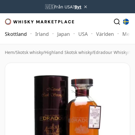
×
🇺🇸
Från USA?
Byt
Skottland
Irland
Japan
USA
Världen
Mer
Hem
/
Skotsk whisky
/
Highland Skotsk whisky
/
Edradour Whisky
/
Ed