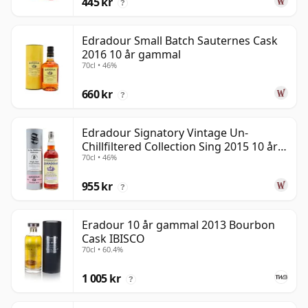
445 kr
?
Edradour Small Batch Sauternes Cask
2016 10 år gammal
70cl • 46%
660 kr
?
Edradour Signatory Vintage Un-
Chillfiltered Collection Sing 2015 10 år
70cl • 46%
gammal
955 kr
?
Eradour 10 år gammal 2013 Bourbon
Cask IBISCO
70cl • 60.4%
1 005 kr
?