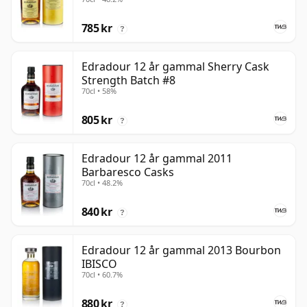
785 kr
?
Edradour 12 år gammal Sherry Cask
Strength Batch #8
70cl • 58%
805 kr
?
Edradour 12 år gammal 2011
Barbaresco Casks
70cl • 48.2%
840 kr
?
Edradour 12 år gammal 2013 Bourbon
IBISCO
70cl • 60.7%
880 kr
?