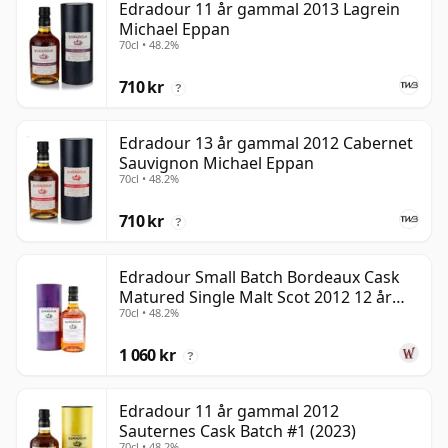
Edradour 11 år gammal 2013 Lagrein
Michael Eppan
70cl • 48.2%
710 kr
?
Edradour 13 år gammal 2012 Cabernet
Sauvignon Michael Eppan
70cl • 48.2%
710 kr
?
Edradour Small Batch Bordeaux Cask
Matured Single Malt Scot 2012 12 år
70cl • 48.2%
gammal
1 060 kr
?
Edradour 11 år gammal 2012
Sauternes Cask Batch #1 (2023)
70cl • 48.2%