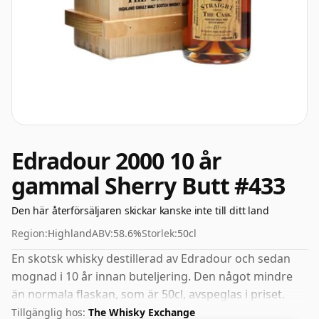
Edradour 2000 10 år
gammal Sherry Butt #433
Den här återförsäljaren skickar kanske inte till ditt land
Region:
Highland
ABV:
58.6%
Storlek:
50cl
En skotsk whisky destillerad av Edradour och sedan
mognad i 10 år innan buteljering. Den något mindre
än normala flaskan, som är 50cl, avspeglas i priset.
Tillgänglig hos:
The Whisky Exchange