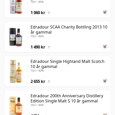
70cl • 46%
1 060 kr
?
Edradour SCAA Charity Bottling 2013 10
år gammal
70cl • 46%
1 490 kr
?
Edradour Single Highland Malt Scotch
10 år gammal
75cl • 40%
2 655 kr
?
Edradour 200th Anniversary Distillery
Edition Single Malt S 10 år gammal
70cl • 46%