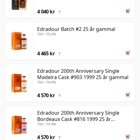
4 040 kr
?
Edradour Batch #2 25 år gammal
70cl • 55.6%
4 465 kr
?
Edradour 200th Anniversary Single
Madeira Cask #903 1999 25 år gammal
70cl • 54.4%
4 570 kr
?
Edradour 200th Anniversary Single
Bordeaux Cask #816 1999 25 år
70cl • 55.4%
gammal
4 570 kr
?