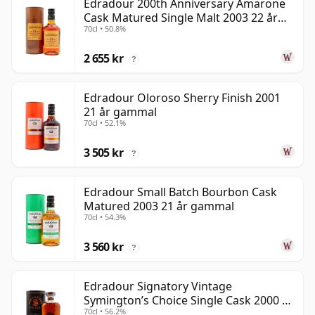
Edradour 200th Anniversary Amarone
Cask Matured Single Malt 2003 22 år
70cl • 50.8%
gammal
2 655 kr
?
Edradour Oloroso Sherry Finish 2001
21 år gammal
70cl • 52.1%
3 505 kr
?
Edradour Small Batch Bourbon Cask
Matured 2003 21 år gammal
70cl • 54.3%
3 560 kr
?
Edradour Signatory Vintage
Symington’s Choice Single Cask 2000 23
70cl • 56.2%
år gammal