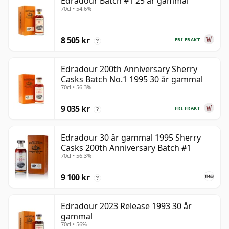
Edradour Batch #1 25 år gammal
70cl • 54.6%
8 505 kr
FRI FRAKT
?
Edradour 200th Anniversary Sherry
Casks Batch No.1 1995 30 år gammal
70cl • 56.3%
9 035 kr
FRI FRAKT
?
Edradour 30 år gammal 1995 Sherry
Casks 200th Anniversary Batch #1
70cl • 56.3%
9 100 kr
?
Edradour 2023 Release 1993 30 år
gammal
70cl • 56%