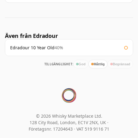
Även från Edradour
Edradour 10 Year Old
40%
TILLGÄNGLIGHET:
God
Måttlig
Begränsad
© 2026 Whisky Marketplace Ltd.
128 City Road, London, EC1V 2NX, UK ·
Företagsnr. 17204643
·
VAT 519 9116 71