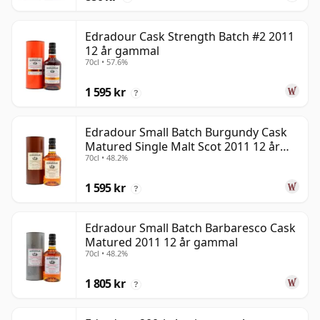
Edradour Cask Strength Batch #2 2011
12 år gammal
70cl • 57.6%
1 595 kr
?
Edradour Small Batch Burgundy Cask
Matured Single Malt Scot 2011 12 år
70cl • 48.2%
gammal
1 595 kr
?
Edradour Small Batch Barbaresco Cask
Matured 2011 12 år gammal
70cl • 48.2%
1 805 kr
?