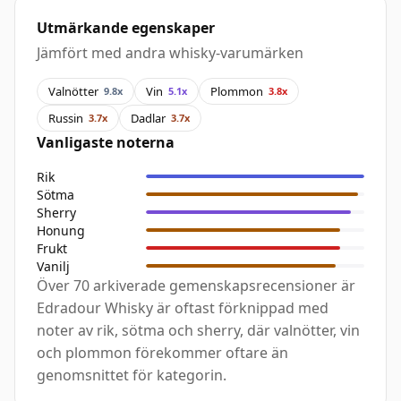
Utmärkande egenskaper
Jämfört med andra whisky-varumärken
Valnötter
Vin
Plommon
9.8x
5.1x
3.8x
Russin
Dadlar
3.7x
3.7x
Vanligaste noterna
Rik
Sötma
Sherry
Honung
Frukt
Vanilj
Över 70 arkiverade gemenskapsrecensioner är
Edradour Whisky är oftast förknippad med
noter av rik, sötma och sherry, där valnötter, vin
och plommon förekommer oftare än
genomsnittet för kategorin.