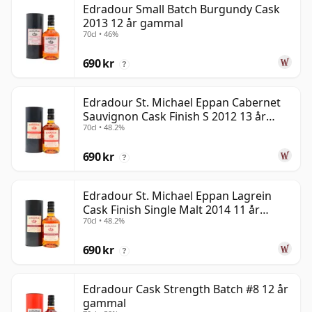
Edradour Small Batch Burgundy Cask
2013 12 år gammal
70cl • 46%
690 kr
?
Edradour St. Michael Eppan Cabernet
Sauvignon Cask Finish S 2012 13 år
70cl • 48.2%
gammal
690 kr
?
Edradour St. Michael Eppan Lagrein
Cask Finish Single Malt 2014 11 år
70cl • 48.2%
gammal
690 kr
?
Edradour Cask Strength Batch #8 12 år
gammal