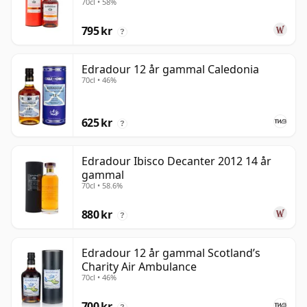
70cl • 58%
795 kr
?
Edradour 12 år gammal Caledonia
70cl • 46%
625 kr
?
Edradour Ibisco Decanter 2012 14 år
gammal
70cl • 58.6%
880 kr
?
Edradour 12 år gammal Scotland’s
Charity Air Ambulance
70cl • 46%
700 kr
?