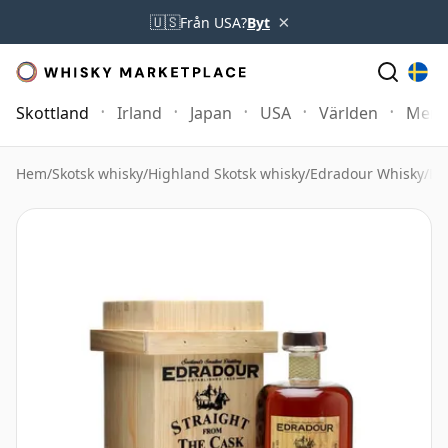
×
🇺🇸
Från USA?
Byt
Skottland
Irland
Japan
USA
Världen
Mer
Hem
/
Skotsk whisky
/
Highland Skotsk whisky
/
Edradour Whisky
/
Ed