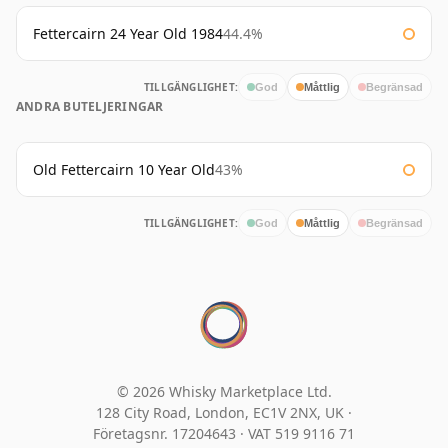
Fettercairn 24 Year Old 1984
44.4%
TILLGÄNGLIGHET:
God
Måttlig
Begränsad
ANDRA BUTELJERINGAR
Old Fettercairn 10 Year Old
43%
TILLGÄNGLIGHET:
God
Måttlig
Begränsad
© 2026 Whisky Marketplace Ltd.
128 City Road, London, EC1V 2NX, UK ·
Företagsnr. 17204643
·
VAT 519 9116 71