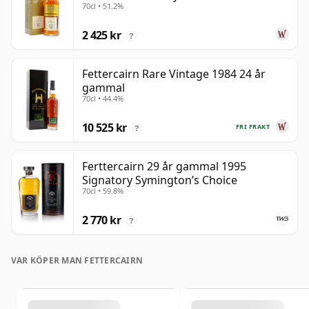
70cl • 51.2%
gammal
2 425 kr
?
Fettercairn Rare Vintage 1984 24 år
gammal
70cl • 44.4%
10 525 kr
FRI FRAKT
?
Ferttercairn 29 år gammal 1995
Signatory Symington’s Choice
70cl • 59.8%
2 770 kr
?
VAR KÖPER MAN FETTERCAIRN