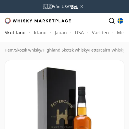
×
🇺🇸
Från USA?
Byt
Skottland
Irland
Japan
USA
Världen
Mer
Hem
/
Skotsk whisky
/
Highland Skotsk whisky
/
Fettercairn Whisky
/
F