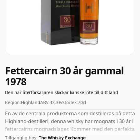
Fettercairn 30 år gammal
1978
Den här återförsäljaren skickar kanske inte till ditt land
Region:
Highland
ABV:
43.3%
Storlek:
70cl
En av de centrala produkterna som destilleras på detta
Highland-destilleri, denna whisky har mognats i 30 år i
fettercairns mognadslager. Kommer med den perfekta
sippstyrkan på 43,3 %, denna whisky buteljerades i ett
Tillgänglig hos:
The Whisky Exchange