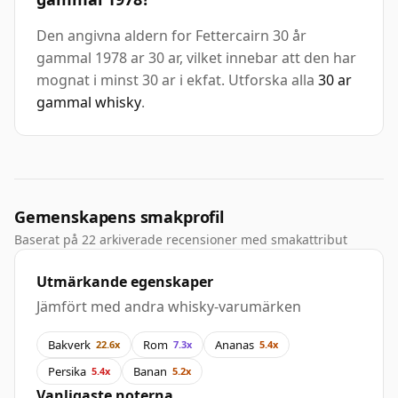
Den angivna aldern for Fettercairn 30 år
gammal 1978 ar 30 ar, vilket innebar att den har
mognat i minst 30 ar i ekfat. Utforska alla
30 ar
gammal whisky
.
Gemenskapens smakprofil
Baserat på 22 arkiverade recensioner med smakattribut
Utmärkande egenskaper
Jämfört med andra whisky-varumärken
Bakverk
Rom
Ananas
22.6x
7.3x
5.4x
Persika
Banan
5.4x
5.2x
Vanligaste noterna