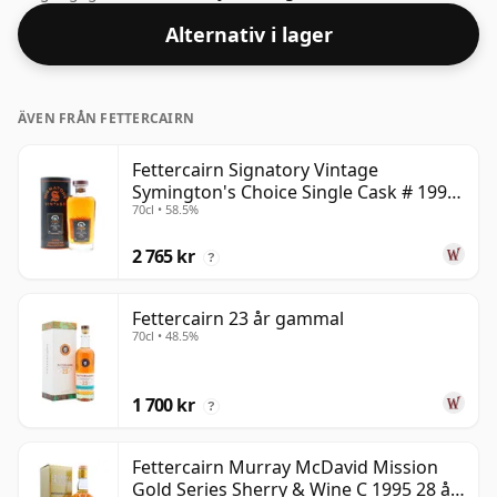
70cl kärl.
Alternativ i lager
ÄVEN FRÅN FETTERCAIRN
Fettercairn Signatory Vintage
Symington's Choice Single Cask # 1995
70cl • 58.5%
30 år gammal
2 765 kr
?
Fettercairn 23 år gammal
70cl • 48.5%
1 700 kr
?
Fettercairn Murray McDavid Mission
Gold Series Sherry & Wine C 1995 28 år