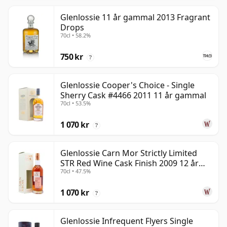
Glenlossie 11 år gammal 2013 Fragrant
Drops
70cl • 58.2%
750 kr
?
Glenlossie Cooper's Choice - Single
Sherry Cask #4466 2011 11 år gammal
70cl • 53.5%
1 070 kr
?
Glenlossie Carn Mor Strictly Limited
STR Red Wine Cask Finish 2009 12 år
70cl • 47.5%
gammal
1 070 kr
?
Glenlossie Infrequent Flyers Single