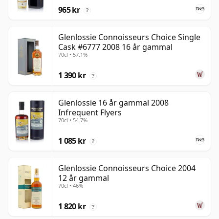
965 kr
?
Glenlossie Connoisseurs Choice Single
Cask #6777 2008 16 år gammal
70cl • 57.1%
1 390 kr
?
Glenlossie 16 år gammal 2008
Infrequent Flyers
70cl • 54.7%
1 085 kr
?
Glenlossie Connoisseurs Choice 2004
12 år gammal
70cl • 46%
1 820 kr
?