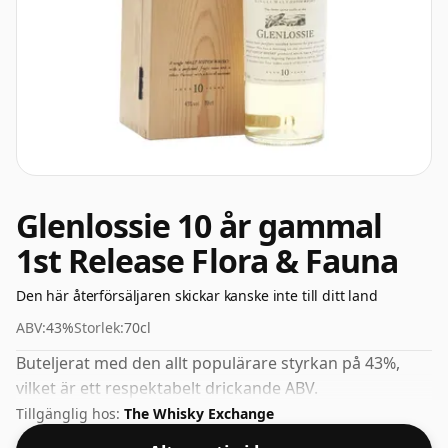
Glenlossie 10 år gammal
1st Release Flora & Fauna
Den här återförsäljaren skickar kanske inte till ditt land
ABV:
43%
Storlek:
70cl
Buteljerat med den allt populärare styrkan på 43%,
vilket är ett respektabelt drickande ABV.
Tillgänglig hos:
The Whisky Exchange