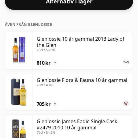
Alternativ i lager
ÄVEN FRÅN GLENLOSSIE
Glenlossie 10 år gammal 2013 Lady of
the Glen
70cl • 56.6%
810 kr
?
Glenlossie Flora & Fauna 10 år gammal
70cl • 43%
705 kr
?
Glenlossie James Eadie Single Cask
#2479 2010 10 år gammal
70cl • 54.3%