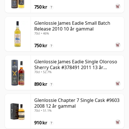
750 kr
?
Glenlossie James Eadie Small Batch
Release 2010 10 år gammal
70cl • 46%
750 kr
?
Glenlossie James Eadie Single Oloroso
Sherry Cask #378491 2011 13 år
70cl • 52.7%
gammal
890 kr
?
Glenlossie Chapter 7 Single Cask #9603
2008 12 år gammal
70cl • 51.1%
910 kr
?