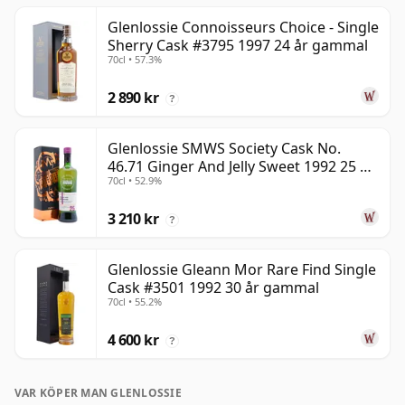
Glenlossie Connoisseurs Choice - Single
Sherry Cask #3795 1997 24 år gammal
70cl • 57.3%
2 890 kr
?
Glenlossie SMWS Society Cask No.
46.71 Ginger And Jelly Sweet 1992 25 år
70cl • 52.9%
gammal
3 210 kr
?
Glenlossie Gleann Mor Rare Find Single
Cask #3501 1992 30 år gammal
70cl • 55.2%
4 600 kr
?
VAR KÖPER MAN GLENLOSSIE