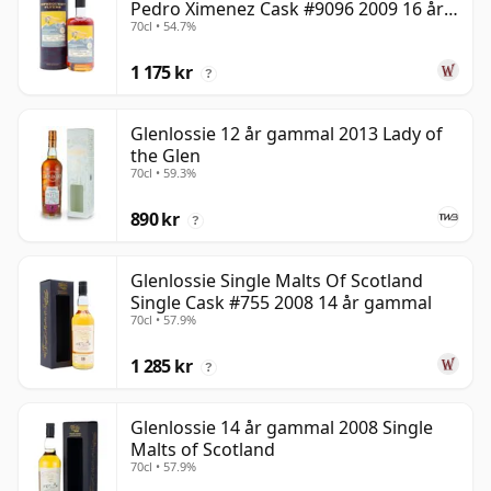
Pedro Ximenez Cask #9096 2009 16 år
70cl • 54.7%
gammal
1 175 kr
?
Glenlossie 12 år gammal 2013 Lady of
the Glen
70cl • 59.3%
890 kr
?
Glenlossie Single Malts Of Scotland
Single Cask #755 2008 14 år gammal
70cl • 57.9%
1 285 kr
?
Glenlossie 14 år gammal 2008 Single
Malts of Scotland
70cl • 57.9%