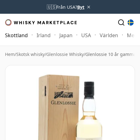
×
🇺🇸
Från USA?
Byt
Skottland
Irland
Japan
USA
Världen
Mer
Hem
/
Skotsk whisky
/
Glenlossie Whisky
/
Glenlossie 10 år gammal 1