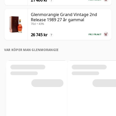
21 400 kr
?
Glenmorangie Grand Vintage 2nd
Release 1989 27 år gammal
70cl • 43%
26 745 kr
FRI FRAKT
?
VAR KÖPER MAN GLENMORANGIE