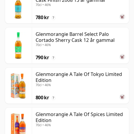
Cask Finish 2008 13 år gammal
70cl • 46%
780 kr
?
Glenmorangie Barrel Select Palo
Cortado Sherry Cask 12 år gammal
70cl • 46%
790 kr
?
Glenmorangie A Tale Of Tokyo Limited
Edition
70cl • 46%
800 kr
?
Glenmorangie A Tale Of Spices Limited
Edition
70cl • 46%