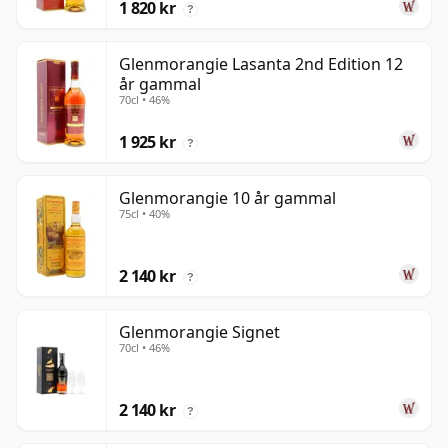
1 820 kr
?
Glenmorangie Lasanta 2nd Edition 12
år gammal
70cl • 46%
1 925 kr
?
Glenmorangie 10 år gammal
75cl • 40%
2 140 kr
?
Glenmorangie Signet
70cl • 46%
2 140 kr
?