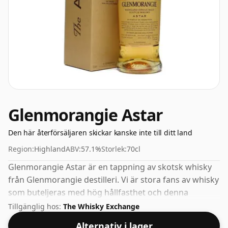
Glenmorangie Astar
Den här återförsäljaren skickar kanske inte till ditt land
Region:
Highland
ABV:
57.1%
Storlek:
70cl
Glenmorangie Astar är en tappning av skotsk whisky
från Glenmorangie destilleri. Vi är stora fans av whisky
som buteljeras med hög hållfasthet och denna
buteljering kommer på snygga 57,1 %.
Tillgänglig hos:
The Whisky Exchange
Alternativ i lager