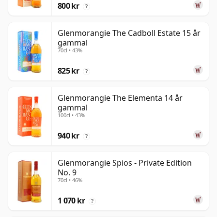
800 kr
?
Glenmorangie The Cadboll Estate 15 år
gammal
70cl • 43%
825 kr
?
Glenmorangie The Elementa 14 år
gammal
100cl • 43%
940 kr
?
Glenmorangie Spios - Private Edition
No. 9
70cl • 46%
1 070 kr
?