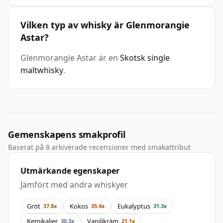
Vilken typ av whisky är Glenmorangie
Astar?
Glenmorangie Astar är en
Skotsk single
maltwhisky
.
Gemenskapens smakprofil
Baserat på 8 arkiverade recensioner med smakattribut
Utmärkande egenskaper
Jämfört med andra whiskyer
Gröt
Kokos
Eukalyptus
37.8x
35.4x
31.3x
Kemikalier
Vaniljkräm
30.3x
21.1x