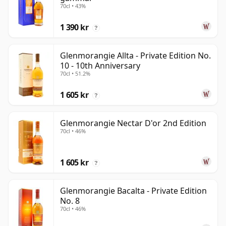
70cl • 43%
1 390 kr
?
Glenmorangie Allta - Private Edition No.
10 - 10th Anniversary
70cl • 51.2%
1 605 kr
?
Glenmorangie Nectar D'or 2nd Edition
70cl • 46%
1 605 kr
?
Glenmorangie Bacalta - Private Edition
No. 8
70cl • 46%