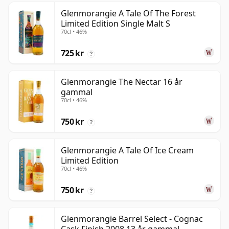
Glenmorangie A Tale Of The Forest
Limited Edition Single Malt S
70cl • 46%
725 kr
?
Glenmorangie The Nectar 16 år
gammal
70cl • 46%
750 kr
?
Glenmorangie A Tale Of Ice Cream
Limited Edition
70cl • 46%
750 kr
?
Glenmorangie Barrel Select - Cognac