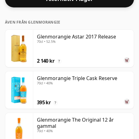
ÄVEN FRÅN GLENMORANGIE
Glenmorangie Astar 2017 Release
70cl • 52.5%
2 140 kr
?
Glenmorangie Triple Cask Reserve
70cl • 40%
395 kr
?
Glenmorangie The Original 12 år
gammal
70cl • 40%