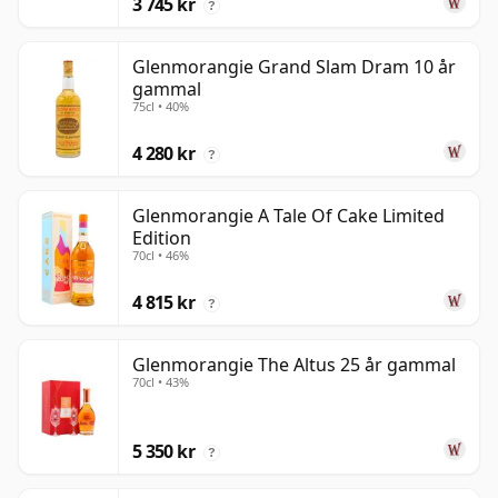
3 745 kr
?
Glenmorangie Grand Slam Dram 10 år
gammal
75cl • 40%
4 280 kr
?
Glenmorangie A Tale Of Cake Limited
Edition
70cl • 46%
4 815 kr
?
Glenmorangie The Altus 25 år gammal
70cl • 43%
5 350 kr
?