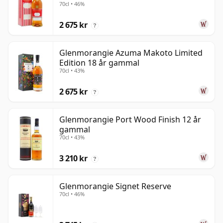
70cl • 46%
2 675 kr
?
Glenmorangie Azuma Makoto Limited
Edition 18 år gammal
70cl • 43%
2 675 kr
?
Glenmorangie Port Wood Finish 12 år
gammal
70cl • 43%
3 210 kr
?
Glenmorangie Signet Reserve
70cl • 46%