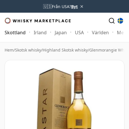
×
🇺🇸
Från USA?
Byt
Skottland
Irland
Japan
USA
Världen
Mer
Hem
/
Skotsk whisky
/
Highland Skotsk whisky
/
Glenmorangie Whis