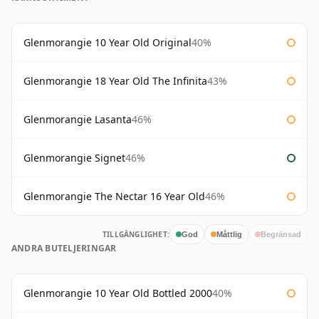
Glenmorangie 10 Year Old Original
40%
Glenmorangie 18 Year Old The Infinita
43%
Glenmorangie Lasanta
46%
Glenmorangie Signet
46%
Glenmorangie The Nectar 16 Year Old
46%
TILLGÄNGLIGHET:
God
Måttlig
Begränsad
ANDRA BUTELJERINGAR
Glenmorangie 10 Year Old Bottled 2000
40%