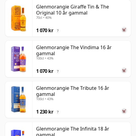
Glenmorangie Giraffe Tin & The
Original 10 år gammal
70cl • 40%
1 070 kr
?
Glenmorangie The Vindima 16 år
gammal
100cl • 43%
1 070 kr
?
Glenmorangie The Tribute 16 år
gammal
100cl • 43%
1 230 kr
?
Glenmorangie The Infinita 18 år
gammal