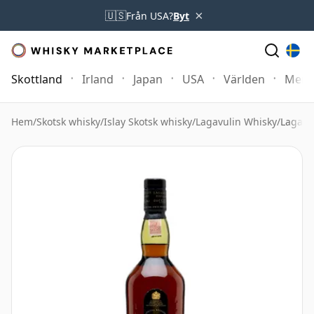
×
🇺🇸
Från USA?
Byt
Skottland
Irland
Japan
USA
Världen
Mer
Hem
/
Skotsk whisky
/
Islay Skotsk whisky
/
Lagavulin Whisky
/
Lagavul