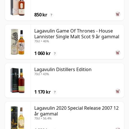
850 kr
?
Lagavulin Game Of Thrones - House
Lannister Single Malt Scot 9 år gammal
70cl • 46%
1 060 kr
?
Lagavulin Distillers Edition
70cl • 43%
1 170 kr
?
Lagavulin 2020 Special Release 2007 12
år gammal
70cl • 56.4%