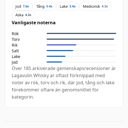
Jod
Tång
Lake
Medicinsk
7.6x
5.4x
5.4x
4.3x
Aska
4.2x
Vanligaste noterna
Rök
Torv
Rik
Salt
Lake
Jod
Över 185 arkiverade gemenskapsrecensioner är
Lagavulin Whisky är oftast förknippad med
noter av rök, torv och rik, där jod, tång och lake
förekommer oftare än genomsnittet för
kategorin.