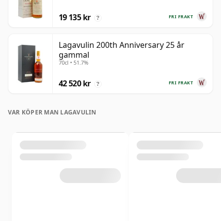
19 135 kr
FRI FRAKT
?
Lagavulin 200th Anniversary 25 år
gammal
70cl • 51.7%
42 520 kr
FRI FRAKT
?
VAR KÖPER MAN LAGAVULIN