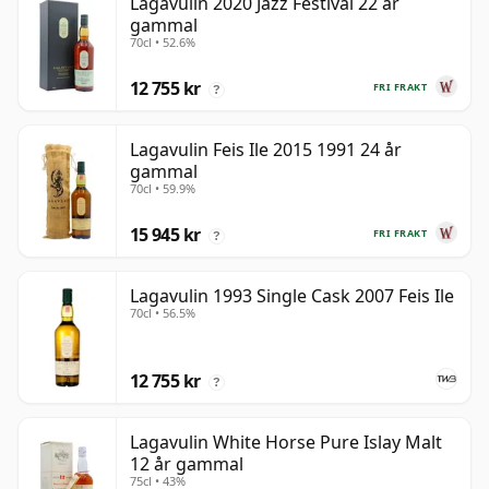
Lagavulin 2020 Jazz Festival 22 år
gammal
70cl • 52.6%
12 755 kr
FRI FRAKT
?
Lagavulin Feis Ile 2015 1991 24 år
gammal
70cl • 59.9%
15 945 kr
FRI FRAKT
?
Lagavulin 1993 Single Cask 2007 Feis Ile
70cl • 56.5%
12 755 kr
?
Lagavulin White Horse Pure Islay Malt
12 år gammal
75cl • 43%