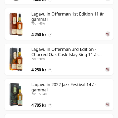
Lagavulin Offerman 1st Edition 11 år
gammal
75cl • 46%
4 250 kr
?
Lagavulin Offerman 3rd Edition -
Charred Oak Cask Islay Sing 11 år
70cl • 46%
gammal
4 250 kr
?
Lagavulin 2022 Jazz Festival 14 år
gammal
70cl • 55.4%
4 785 kr
?