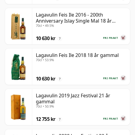
Lagavulin Feis Ile 2016 - 200th
Anniversary Islay Single Mal 18 år
70cl • 49.5%
gammal
10 630 kr
FRI FRAKT
?
Lagavulin Feis Ile 2018 18 år gammal
70cl • 53.9%
10 630 kr
FRI FRAKT
?
Lagavulin 2019 Jazz Festival 21 år
gammal
70cl • 50.9%
12 755 kr
FRI FRAKT
?