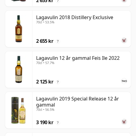
2 655 kr
?
Lagavulin 2018 Distillery Exclusive
70cl • 53.5%
2 655 kr
?
Lagavulin 12 år gammal Feis Ile 2022
70cl • 57.7%
2 125 kr
?
Lagavulin 2019 Special Release 12 år
gammal
70cl • 56.5%
3 190 kr
?