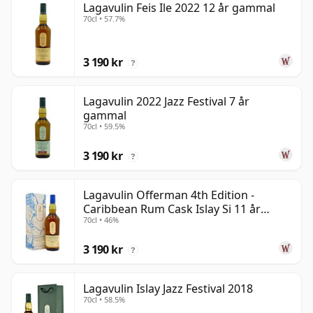
Lagavulin Feis Ile 2022 12 år gammal
70cl • 57.7%
3 190 kr
?
Lagavulin 2022 Jazz Festival 7 år
gammal
70cl • 59.5%
3 190 kr
?
Lagavulin Offerman 4th Edition -
Caribbean Rum Cask Islay Si 11 år
70cl • 46%
gammal
3 190 kr
?
Lagavulin Islay Jazz Festival 2018
70cl • 58.5%