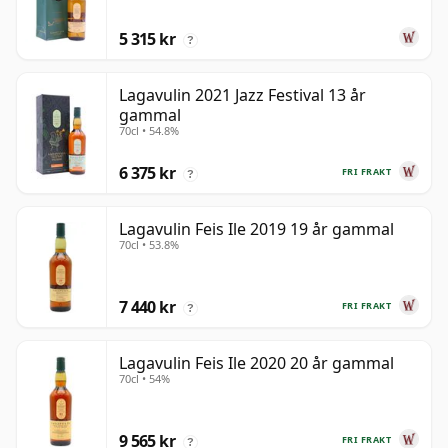
5 315 kr
?
Lagavulin 2021 Jazz Festival 13 år
gammal
70cl • 54.8%
6 375 kr
FRI FRAKT
?
Lagavulin Feis Ile 2019 19 år gammal
70cl • 53.8%
7 440 kr
FRI FRAKT
?
Lagavulin Feis Ile 2020 20 år gammal
70cl • 54%
9 565 kr
FRI FRAKT
?