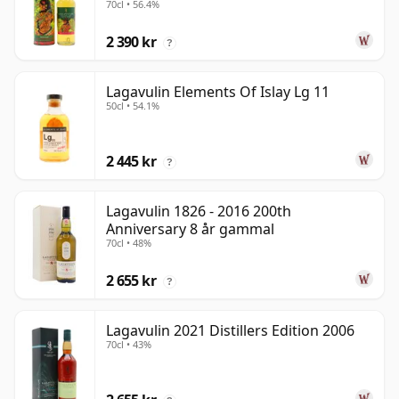
70cl • 56.4%
2 390 kr
?
Lagavulin Elements Of Islay Lg 11
50cl • 54.1%
2 445 kr
?
Lagavulin 1826 - 2016 200th
Anniversary 8 år gammal
70cl • 48%
2 655 kr
?
Lagavulin 2021 Distillers Edition 2006
70cl • 43%