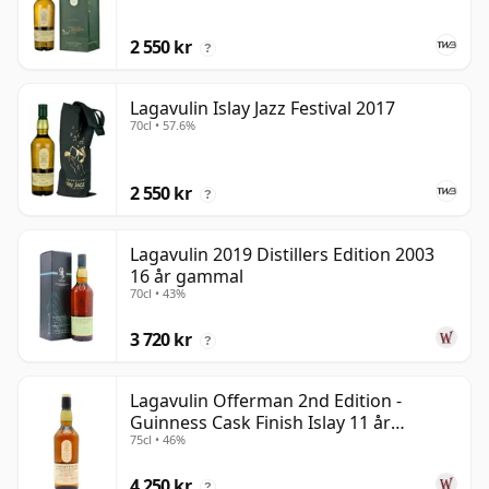
2 550 kr
?
Lagavulin Islay Jazz Festival 2017
70cl • 57.6%
2 550 kr
?
Lagavulin 2019 Distillers Edition 2003
16 år gammal
70cl • 43%
3 720 kr
?
Lagavulin Offerman 2nd Edition -
Guinness Cask Finish Islay 11 år
75cl • 46%
gammal
4 250 kr
?