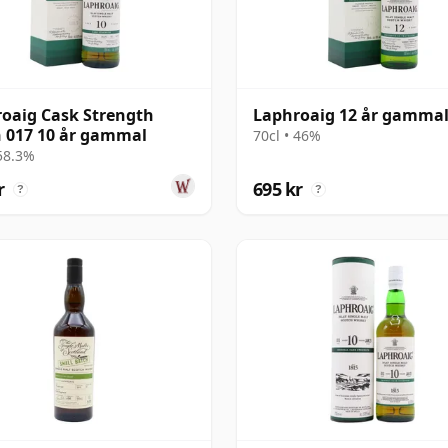
oaig Cask Strength
Laphroaig 12 år gamma
 017 10 år gammal
70cl • 46%
 58.3%
r
695 kr
?
?