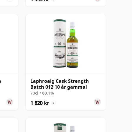
h
Laphroaig Cask Strength
Batch 012 10 år gammal
70cl • 60.1%
1 820 kr
?