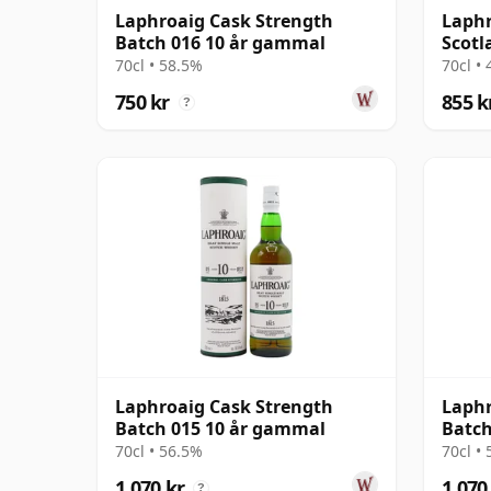
Laphroaig Cask Strength
Laphr
Batch 016 10 år gammal
Scotl
år g
70cl • 58.5%
70cl •
750 kr
855 k
?
Laphroaig Cask Strength
Laphr
Batch 015 10 år gammal
Batch
70cl • 56.5%
70cl •
1 070 kr
1 070
?