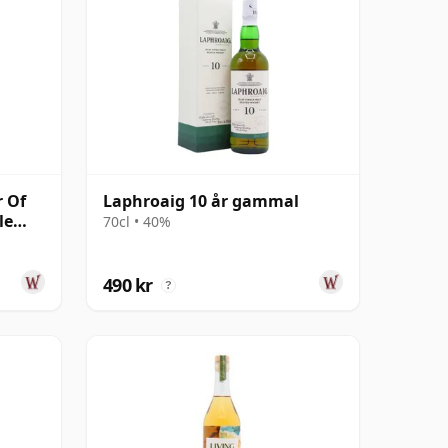
r Of
Laphroaig 10 år gammal
le
70cl • 40%
al
490 kr
?