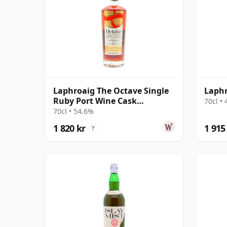
Laphroaig The Octave Single
Laphr
Ruby Port Wine Cask
70cl •
#5646863 2011 13 år gammal
70cl • 54.6%
1 820 kr
1 915
?