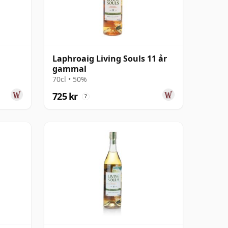
l
Laphroaig Living Souls 11 år
gammal
70cl • 50%
725 kr
?