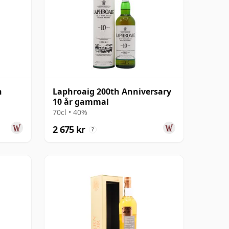
h
Laphroaig 200th Anniversary
10 år gammal
70cl • 40%
2 675 kr
?