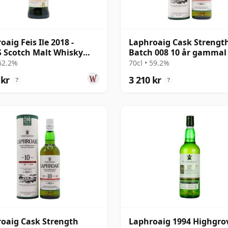
oaig Feis Ile 2018 -
Laphroaig Cask Strengt
 Scotch Malt Whisky
Batch 008 10 år gammal
ty 29 8 år gammal
 62.2%
70cl • 59.2%
 kr
3 210 kr
?
?
oaig Cask Strength
Laphroaig 1994 Highgro