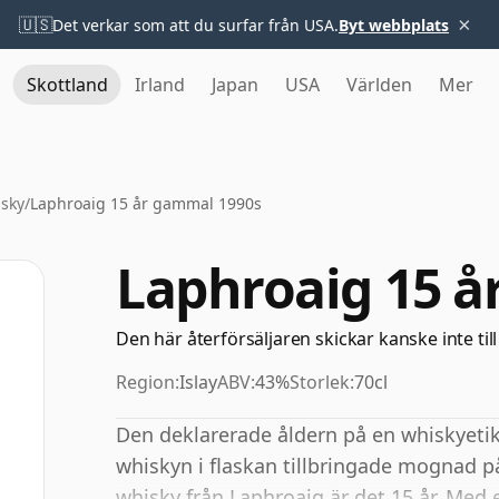
×
🇺🇸
Det verkar som att du surfar från USA.
Byt webbplats
Skottland
Irland
Japan
USA
Världen
Mer
sky
/
Laphroaig 15 år gammal 1990s
Laphroaig 15 å
Den här återförsäljaren skickar kanske inte till
Region:
Islay
ABV:
43%
Storlek:
70cl
Den deklarerade åldern på en whiskyetike
whiskyn i flaskan tillbringade mognad p
whisky från Laphroaig är det 15 år. Med