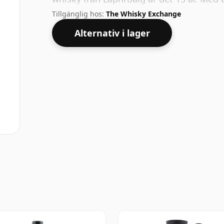
whisky med optimal drickstyrka. Avnjuts
Tillgänglig hos:
The Whisky Exchange
Alternativ i lager