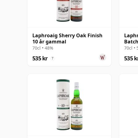
Laphroaig Sherry Oak Finish
Laphr
10 år gammal
Batch
70cl • 48%
70cl •
535 kr
535 k
?