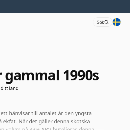
Sök
r gammal 1990s
 ditt land
tt hänvisar till antalet år den yngsta
å ekfat. När det gäller denna skotska
 en volym på 43% ABV buteljeras denna