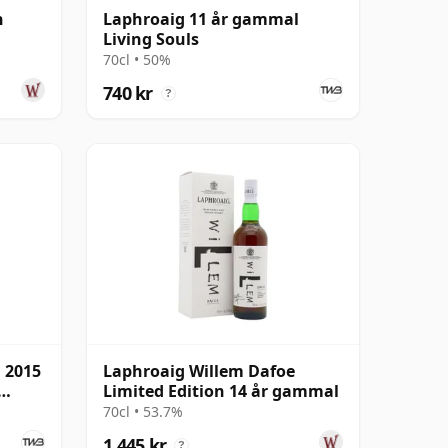
h
Laphroaig 11 år gammal
Living Souls
70cl • 50%
740 kr
?
 2015
Laphroaig Willem Dafoe
Limited Edition 14 år gammal
70cl • 53.7%
1 445 kr
?