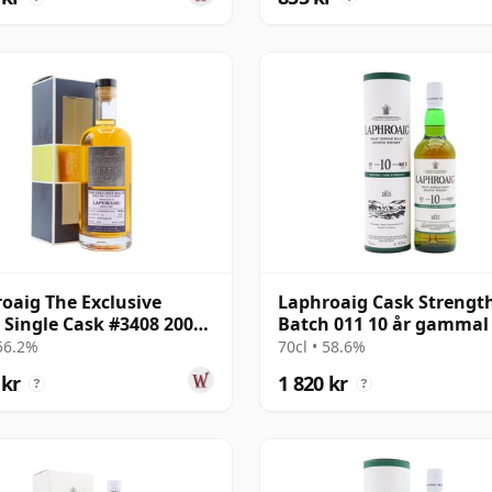
oaig The Exclusive
Laphroaig Cask Strengt
 Single Cask #3408 2005
Batch 011 10 år gammal
r gammal
 56.2%
70cl • 58.6%
 kr
1 820 kr
?
?