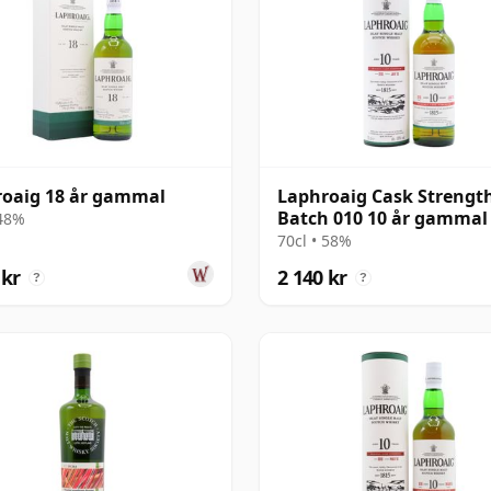
oaig 18 år gammal
Laphroaig Cask Strengt
Batch 010 10 år gammal
 48%
70cl • 58%
 kr
2 140 kr
?
?