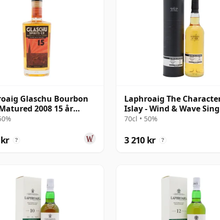
oaig Glaschu Bourbon
Laphroaig The Characte
Matured 2008 15 år
Islay - Wind & Wave Sing
al
Cask # 2004 15 år gamm
 50%
70cl • 50%
 kr
3 210 kr
?
?