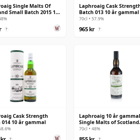
oaig Single Malts Of
Laphroaig Cask Strengt
and Small Batch 2015 10
Batch 013 10 år gammal
ammal
 48%
70cl • 57.9%
r
965 kr
?
?
oaig Cask Strength
Laphroaig 10 år gammal
 014 10 år gammal
Single Malts of Scotland
Small Batch
 58.6%
70cl • 48%
 kr
855 kr
?
?