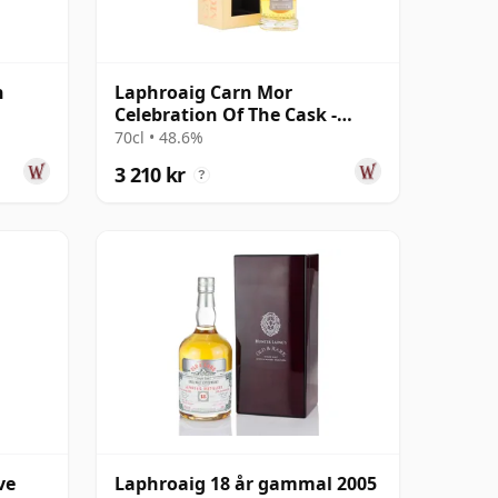
h
Laphroaig Carn Mor
Celebration Of The Cask -
Single Cask #50 2004 17 år
70cl • 48.6%
gammal
3 210 kr
?
ve
Laphroaig 18 år gammal 2005