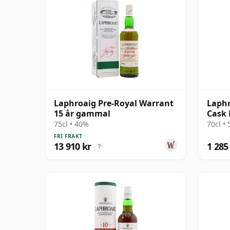
Laphroaig Pre-Royal Warrant
Laphr
15 år gammal
Cask 
gamm
75cl • 40%
70cl •
FRI FRAKT
13 910 kr
1 285
?