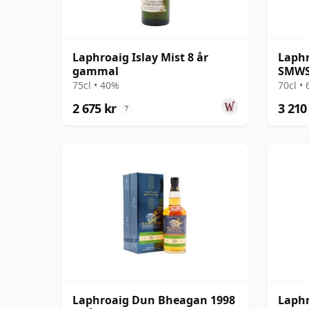
Laphroaig Islay Mist 8 år
Laphr
gammal
SMWS
Socie
75cl • 40%
70cl •
2 675 kr
3 210
?
Laphroaig Dun Bheagan 1998
Laphr