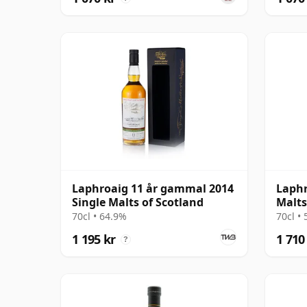
Laphroaig 11 år gammal 2014
Laphr
Single Malts of Scotland
Malts
12 å
70cl • 64.9%
70cl •
1 195 kr
1 710
?