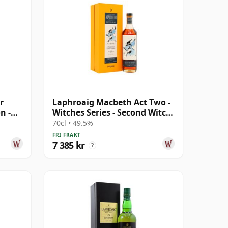
r
Laphroaig Macbeth Act Two -
n -
Witches Series - Second Witch
mmal
Si 26 år gammal
70cl • 49.5%
FRI FRAKT
7 385 kr
?