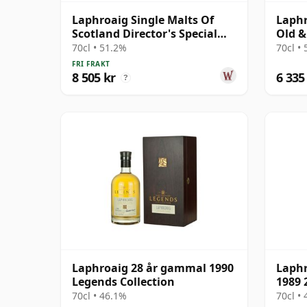
Laphroaig Single Malts Of
Laphr
Scotland Director's Special
Old &
Scotch 27 år gammal
70cl • 51.2%
70cl •
FRI FRAKT
8 505 kr
6 335
?
Laphroaig 28 år gammal 1990
Laphr
Legends Collection
1989 
70cl • 46.1%
70cl •