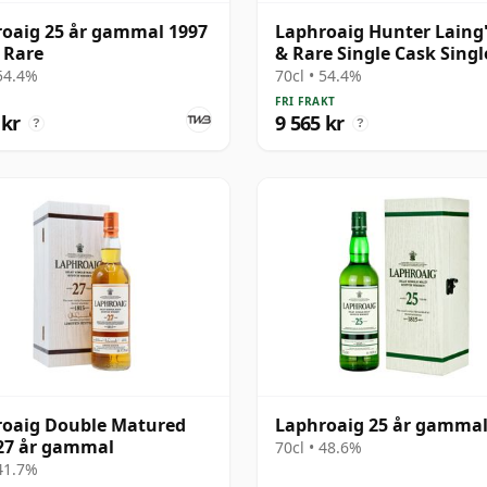
oaig 25 år gammal 1997
Laphroaig Hunter Laing'
 Rare
& Rare Single Cask Singl
Malt 1997 25 år gammal
 54.4%
70cl • 54.4%
FRI FRAKT
 kr
9 565 kr
?
?
oaig Double Matured
Laphroaig 25 år gamma
27 år gammal
70cl • 48.6%
 41.7%