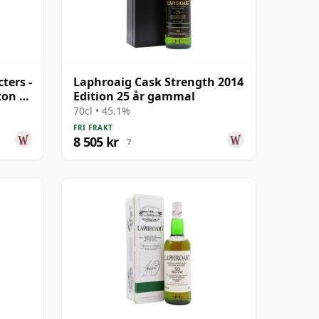
ters -
Laphroaig Cask Strength 2014
ton 33
Edition 25 år gammal
70cl • 45.1%
FRI FRAKT
8 505 kr
?