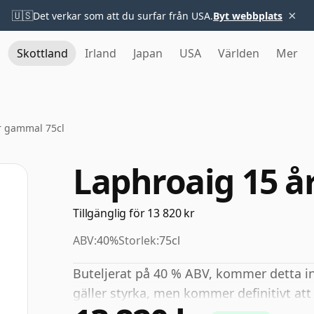
×
🇺🇸
Det verkar som att du surfar från USA.
Byt webbplats
Skottland
Irland
Japan
USA
Världen
Mer
r gammal 75cl
Laphroaig 15 å
Tillgänglig för 13 820 kr
ABV:
40%
Storlek:
75cl
Buteljerat på 40 % ABV, kommer detta in
gäller styrka, men kommer definitivt att