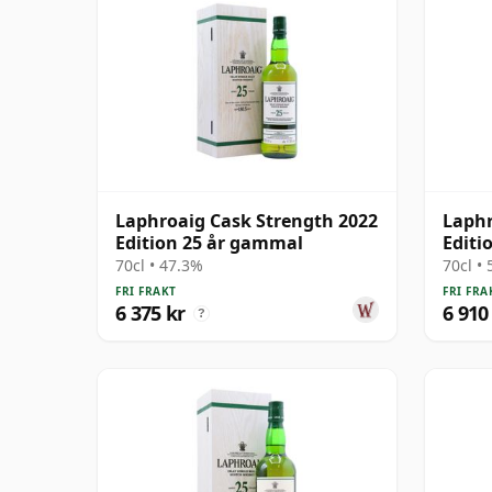
Laphroaig Cask Strength 2022
Laphr
Edition 25 år gammal
Editi
70cl • 47.3%
70cl •
FRI FRAKT
FRI FRA
6 375 kr
6 910
?