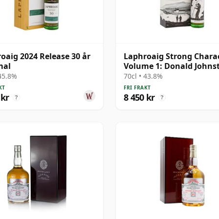
oaig 2024 Release 30 år
Laphroaig Strong Charac
al
Volume 1: Donald Johns
år gammal
 45.8%
70cl • 43.8%
KT
FRI FRAKT
 kr
8 450 kr
?
?