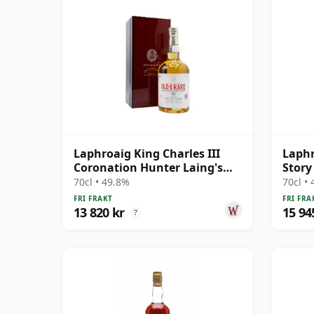
Laphroaig King Charles III
Laphr
Coronation Hunter Laing's
Story
Old & R 1990 32 år gammal
Prote
70cl • 49.8%
70cl •
FRI FRAKT
FRI FRA
13 820 kr
15 94
?