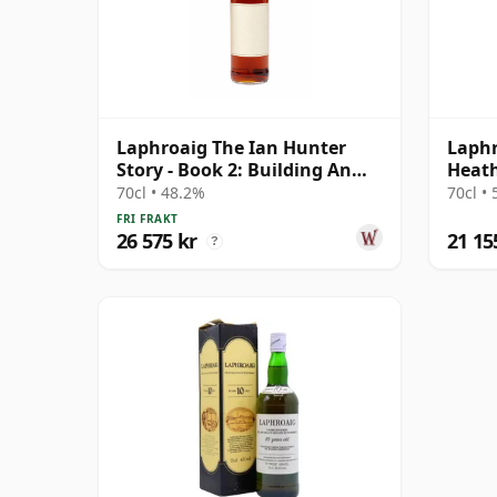
Laphroaig The Ian Hunter
Laphr
Story - Book 2: Building An
Heath
Icon Si 30 år gammal
70cl • 48.2%
70cl •
FRI FRAKT
26 575 kr
21 15
?