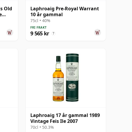
s Old
Laphroaig Pre-Royal Warrant
e
10 år gammal
75cl • 40%
FRI FRAKT
9 565 kr
?
l
Laphroaig 17 år gammal 1989
Vintage Feis Ile 2007
70cl • 50.3%