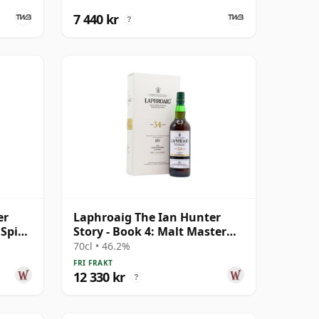
7 440 kr
?
er
Laphroaig The Ian Hunter
Spirit
Story - Book 4: Malt Master
Single 34 år gammal
70cl • 46.2%
FRI FRAKT
12 330 kr
?