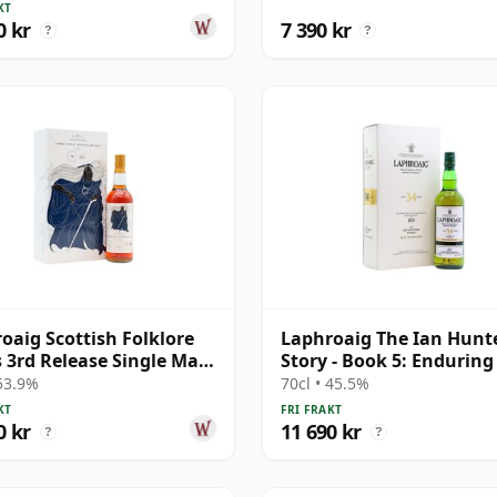
KT
0 kr
7 390 kr
?
?
oaig Scottish Folklore
Laphroaig The Ian Hunt
s 3rd Release Single Malt
Story - Book 5: Enduring 
1 19 år gammal
Sin 34 år gammal
 53.9%
70cl • 45.5%
KT
FRI FRAKT
0 kr
11 690 kr
?
?