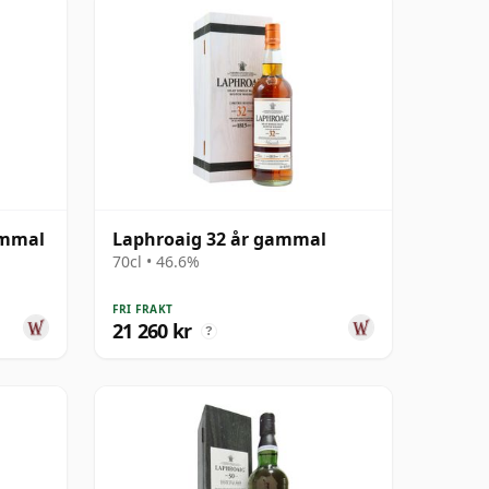
ammal
Laphroaig 32 år gammal
70cl • 46.6%
FRI FRAKT
21 260 kr
?