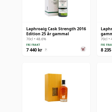
Laphroaig Cask Strength 2016
Laphr
Edition 25 år gammal
gamm
70cl • 48.6%
70cl •
FRI FRAKT
FRI FRA
7 440 kr
8 235
?