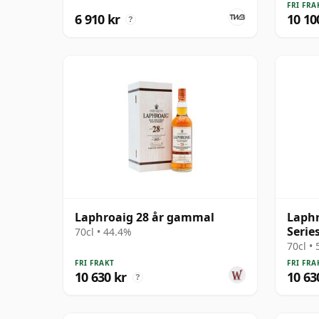
FRI FRA
6 910 kr
10 10
?
Laphroaig 28 år gammal
Laphr
Serie
70cl • 44.4%
S 200
70cl •
FRI FRAKT
FRI FRA
10 630 kr
10 63
?