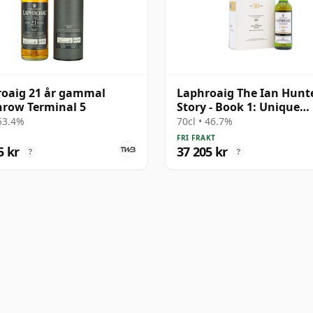
oaig 21 år gammal
Laphroaig The Ian Hunt
row Terminal 5
Story - Book 1: Unique
Character Si 30 år gamm
 53.4%
70cl • 46.7%
FRI FRAKT
5 kr
37 205 kr
?
?