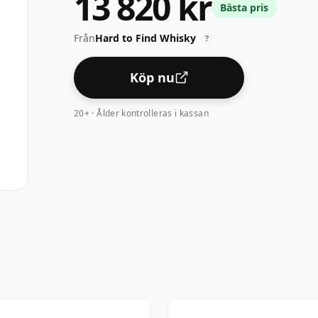
13 820 kr
Bästa pris
Från
Hard to Find Whisky
?
Köp nu
20+ · Ålder kontrolleras i kassan