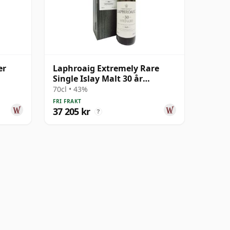
er
Laphroaig Extremely Rare
Single Islay Malt 30 år
al
gammal
70cl • 43%
FRI FRAKT
37 205 kr
?