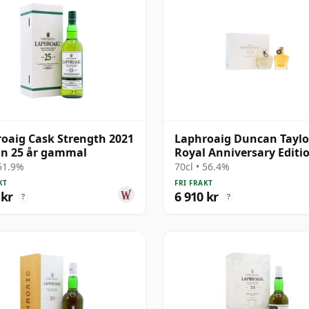
oaig Cask Strength 2021
Laphroaig Duncan Taylo
on 25 år gammal
Royal Anniversary Editio
Cask Age 2005 19 år ga
 51.9%
70cl • 56.4%
KT
FRI FRAKT
 kr
6 910 kr
?
?