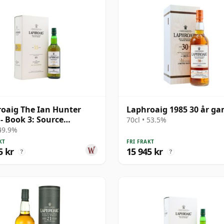
oaig The Ian Hunter
Laphroaig 1985 30 år g
 - Book 3: Source
70cl • 53.5%
ctor Si 33 år gammal
 49.9%
KT
FRI FRAKT
5 kr
15 945 kr
?
?