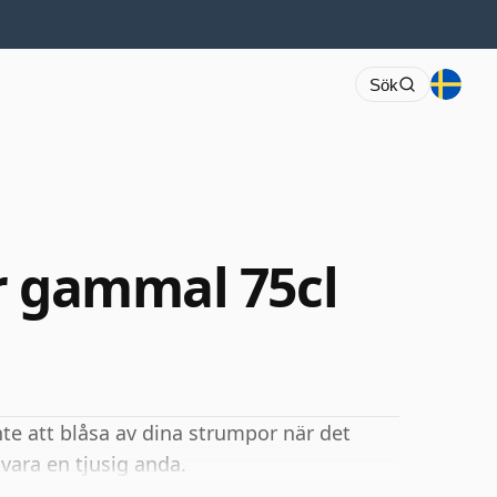
Sök
r gammal 75cl
te att blåsa av dina strumpor när det
 vara en tjusig anda.