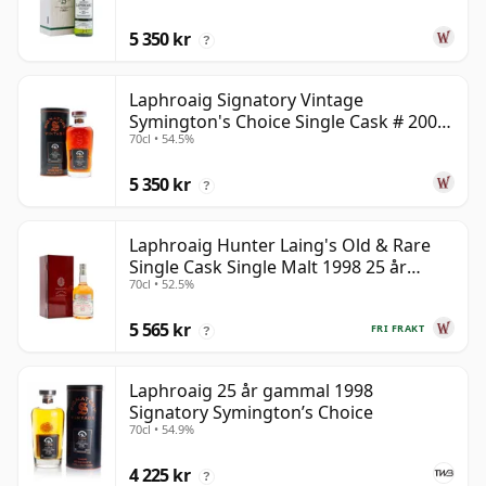
5 350 kr
?
Laphroaig Signatory Vintage
Symington's Choice Single Cask # 2000
70cl • 54.5%
25 år gammal
5 350 kr
?
Laphroaig Hunter Laing's Old & Rare
Single Cask Single Malt 1998 25 år
70cl • 52.5%
gammal
5 565 kr
FRI FRAKT
?
Laphroaig 25 år gammal 1998
Signatory Symington’s Choice
70cl • 54.9%
4 225 kr
?