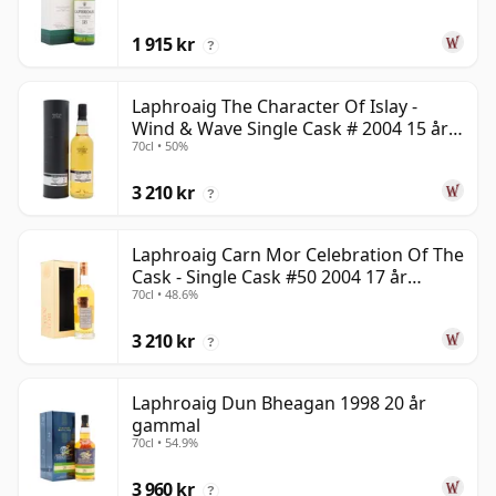
1 915 kr
?
Laphroaig The Character Of Islay -
Wind & Wave Single Cask # 2004 15 år
70cl • 50%
gammal
3 210 kr
?
Laphroaig Carn Mor Celebration Of The
Cask - Single Cask #50 2004 17 år
70cl • 48.6%
gammal
3 210 kr
?
Laphroaig Dun Bheagan 1998 20 år
gammal
70cl • 54.9%
3 960 kr
?