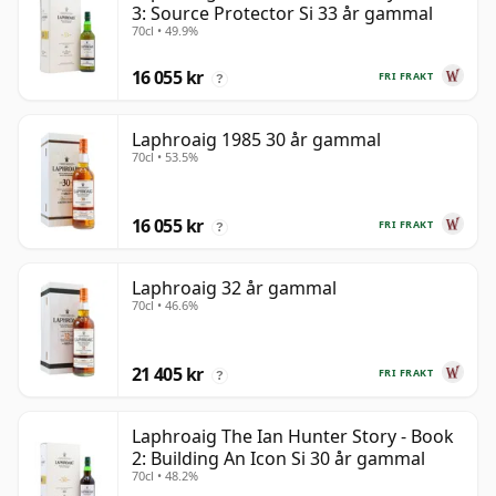
3: Source Protector Si 33 år gammal
70cl • 49.9%
16 055 kr
FRI FRAKT
?
Laphroaig 1985 30 år gammal
70cl • 53.5%
16 055 kr
FRI FRAKT
?
Laphroaig 32 år gammal
70cl • 46.6%
21 405 kr
FRI FRAKT
?
Laphroaig The Ian Hunter Story - Book
2: Building An Icon Si 30 år gammal
70cl • 48.2%