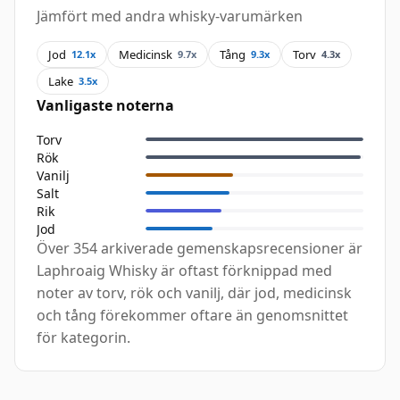
Jämfört med andra whisky-varumärken
Jod
Medicinsk
Tång
Torv
12.1x
9.7x
9.3x
4.3x
Lake
3.5x
Vanligaste noterna
Torv
Rök
Vanilj
Salt
Rik
Jod
Över 354 arkiverade gemenskapsrecensioner är
Laphroaig Whisky är oftast förknippad med
noter av torv, rök och vanilj, där jod, medicinsk
och tång förekommer oftare än genomsnittet
för kategorin.