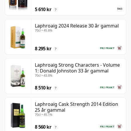
5 610 kr
?
Laphroaig 2024 Release 30 år gammal
70cl • 45.8%
8 295 kr
FRI FRAKT
?
Laphroaig Strong Characters - Volume
1: Donald Johnston 33 år gammal
70cl • 43.8%
8 510 kr
FRI FRAKT
?
Laphroaig Cask Strength 2014 Edition
25 år gammal
70cl • 45.1%
8 560 kr
FRI FRAKT
?