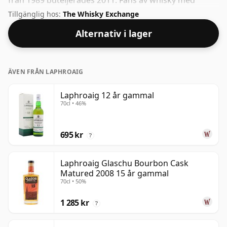
från 1989 buteljerades 2011. Fans av whisky med
högre styrka kommer inte att bli besvikna över denna
Tillgänglig hos:
The Whisky Exchange
buteljering som kommer på 58,5 % ABV.
Alternativ i lager
ÄVEN FRÅN LAPHROAIG
Laphroaig 12 år gammal
70cl • 46%
695 kr
?
Laphroaig Glaschu Bourbon Cask
Matured 2008 15 år gammal
70cl • 50%
1 285 kr
?