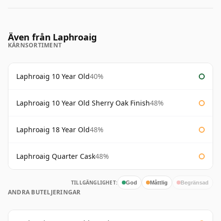
Även från Laphroaig
KÄRNSORTIMENT
Laphroaig 10 Year Old
40%
Laphroaig 10 Year Old Sherry Oak Finish
48%
Laphroaig 18 Year Old
48%
Laphroaig Quarter Cask
48%
TILLGÄNGLIGHET:
God
Måttlig
Begränsad
ANDRA BUTELJERINGAR