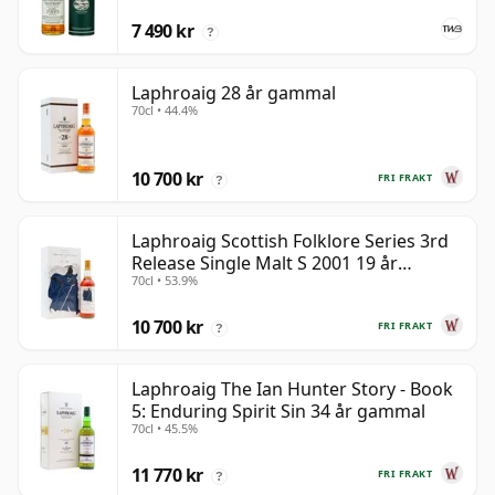
7 490 kr
?
Laphroaig 28 år gammal
70cl • 44.4%
10 700 kr
FRI FRAKT
?
Laphroaig Scottish Folklore Series 3rd
Release Single Malt S 2001 19 år
70cl • 53.9%
gammal
10 700 kr
FRI FRAKT
?
Laphroaig The Ian Hunter Story - Book
5: Enduring Spirit Sin 34 år gammal
70cl • 45.5%
11 770 kr
FRI FRAKT
?