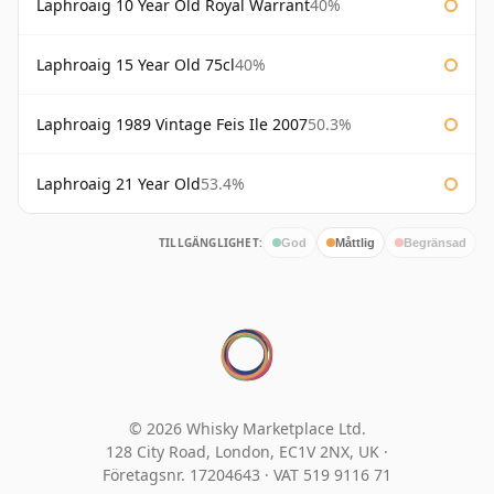
Laphroaig 10 Year Old Royal Warrant
40%
Laphroaig 15 Year Old 75cl
40%
Laphroaig 1989 Vintage Feis Ile 2007
50.3%
Laphroaig 21 Year Old
53.4%
TILLGÄNGLIGHET:
God
Måttlig
Begränsad
© 2026 Whisky Marketplace Ltd.
128 City Road, London, EC1V 2NX, UK ·
Företagsnr. 17204643
·
VAT 519 9116 71