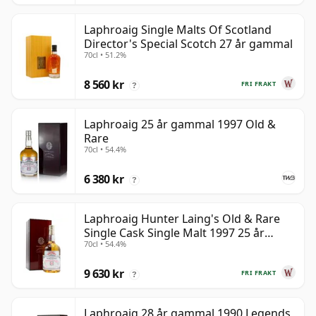
Laphroaig Single Malts Of Scotland
Director's Special Scotch 27 år gammal
70cl • 51.2%
8 560 kr
FRI FRAKT
?
Laphroaig 25 år gammal 1997 Old &
Rare
70cl • 54.4%
6 380 kr
?
Laphroaig Hunter Laing's Old & Rare
Single Cask Single Malt 1997 25 år
70cl • 54.4%
gammal
9 630 kr
FRI FRAKT
?
Laphroaig 28 år gammal 1990 Legends