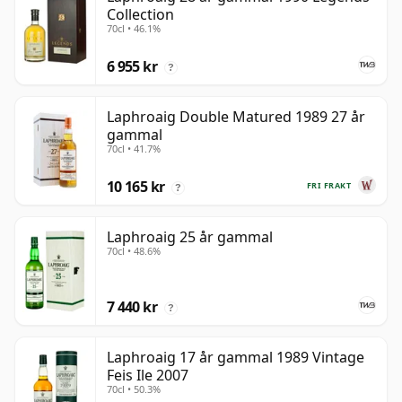
Collection
70cl • 46.1%
6 955 kr
?
Laphroaig Double Matured 1989 27 år
gammal
70cl • 41.7%
10 165 kr
FRI FRAKT
?
Laphroaig 25 år gammal
70cl • 48.6%
7 440 kr
?
Laphroaig 17 år gammal 1989 Vintage
Feis Ile 2007
70cl • 50.3%