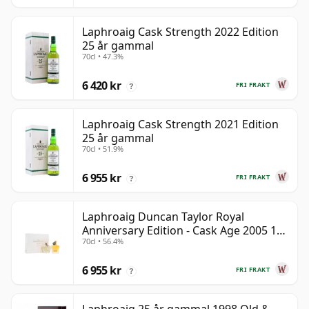
Laphroaig Cask Strength 2022 Edition
25 år gammal
70cl • 47.3%
6 420 kr
FRI FRAKT
?
Laphroaig Cask Strength 2021 Edition
25 år gammal
70cl • 51.9%
6 955 kr
FRI FRAKT
?
Laphroaig Duncan Taylor Royal
Anniversary Edition - Cask Age 2005 19
70cl • 56.4%
år gammal
6 955 kr
FRI FRAKT
?