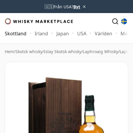
×
🇺🇸
Från USA?
Byt
Skottland
Irland
Japan
USA
Världen
Mer
Hem
/
Skotsk whisky
/
Islay Skotsk whisky
/
Laphroaig Whisky
/
Laphro