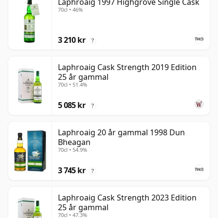
Laphroaig 1997 Highgrove Single Cask
70cl • 46%
3 210 kr
?
Laphroaig Cask Strength 2019 Edition
25 år gammal
70cl • 51.4%
5 085 kr
?
Laphroaig 20 år gammal 1998 Dun
Bheagan
70cl • 54.9%
3 745 kr
?
Laphroaig Cask Strength 2023 Edition
25 år gammal
70cl • 47.3%