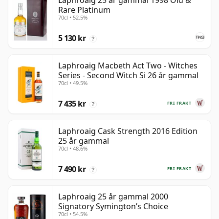
Laphroaig 25 år gammal 1998 Old &
Rare Platinum
70cl • 52.5%
5 130 kr
?
Laphroaig Macbeth Act Two - Witches
Series - Second Witch Si 26 år gammal
70cl • 49.5%
7 435 kr
FRI FRAKT
?
Laphroaig Cask Strength 2016 Edition
25 år gammal
70cl • 48.6%
7 490 kr
FRI FRAKT
?
Laphroaig 25 år gammal 2000
Signatory Symington’s Choice
70cl • 54.5%