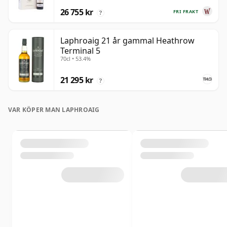
26 755 kr
FRI FRAKT
?
Laphroaig 21 år gammal Heathrow
Terminal 5
70cl • 53.4%
21 295 kr
?
VAR KÖPER MAN LAPHROAIG