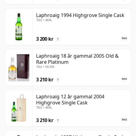
Laphroaig 1994 Highgrove Single Cask
70cl • 46%
3 200 kr
?
Laphroaig 18 år gammal 2005 Old &
Rare Platinum
70cl • 50.6%
3 210 kr
?
Laphroaig 12 år gammal 2004
Highgrove Single Cask
70cl • 46%
3 210 kr
?