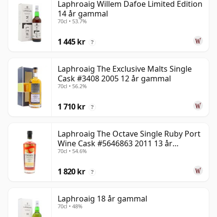
Laphroaig Willem Dafoe Limited Edition
14 år gammal
70cl • 53.7%
1 445 kr
?
Laphroaig The Exclusive Malts Single
Cask #3408 2005 12 år gammal
70cl • 56.2%
1 710 kr
?
Laphroaig The Octave Single Ruby Port
Wine Cask #5646863 2011 13 år
70cl • 54.6%
gammal
1 820 kr
?
Laphroaig 18 år gammal
70cl • 48%