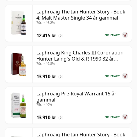
Laphroaig The Ian Hunter Story - Book
4: Malt Master Single 34 år gammal
70cl • 46.2%
12 415 kr
FRI FRAKT
?
Laphroaig King Charles III Coronation
Hunter Laing's Old & R 1990 32 år
70cl • 49.8%
gammal
13 910 kr
FRI FRAKT
?
Laphroaig Pre-Royal Warrant 15 år
gammal
75cl • 40%
13 910 kr
FRI FRAKT
?
Laphroaig The Ian Hunter Story - Book