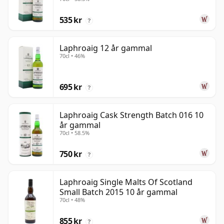
535 kr
?
Laphroaig 12 år gammal
70cl • 46%
695 kr
?
Laphroaig Cask Strength Batch 016 10
år gammal
70cl • 58.5%
750 kr
?
Laphroaig Single Malts Of Scotland
Small Batch 2015 10 år gammal
70cl • 48%
855 kr
?