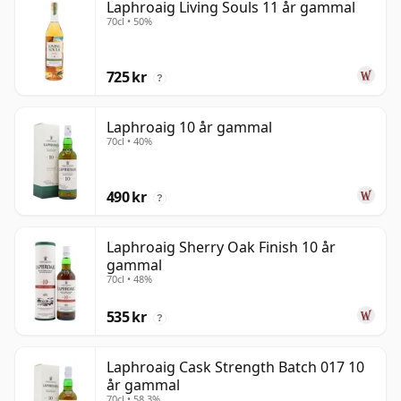
Laphroaig Living Souls 11 år gammal
70cl • 50%
725 kr
?
Laphroaig 10 år gammal
70cl • 40%
490 kr
?
Laphroaig Sherry Oak Finish 10 år
gammal
70cl • 48%
535 kr
?
Laphroaig Cask Strength Batch 017 10
år gammal
70cl • 58.3%