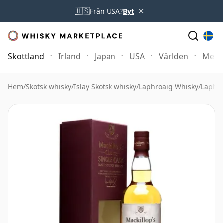
×
🇺🇸
Från USA?
Byt
Skottland
Irland
Japan
USA
Världen
Mer
Hem
/
Skotsk whisky
/
Islay Skotsk whisky
/
Laphroaig Whisky
/
Laphro