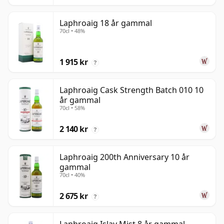
Laphroaig 18 år gammal
70cl • 48%
1 915 kr
?
Laphroaig Cask Strength Batch 010 10
år gammal
70cl • 58%
2 140 kr
?
Laphroaig 200th Anniversary 10 år
gammal
70cl • 40%
2 675 kr
?