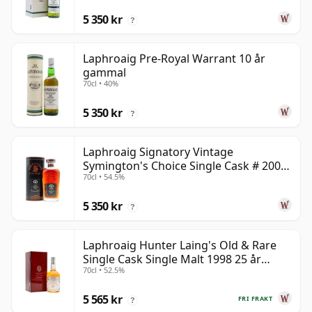
5 350 kr
?
Laphroaig Pre-Royal Warrant 10 år
gammal
70cl • 40%
5 350 kr
?
Laphroaig Signatory Vintage
Symington's Choice Single Cask # 2000
70cl • 54.5%
25 år gammal
5 350 kr
?
Laphroaig Hunter Laing's Old & Rare
Single Cask Single Malt 1998 25 år
70cl • 52.5%
gammal
5 565 kr
FRI FRAKT
?