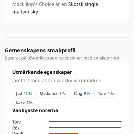
Mackillop's Choice är en
Skotsk single
maltwhisky
.
Gemenskapens smakprofil
Baserat på 354 arkiverade recensioner med smakattribut
Utmärkande egenskaper
Jämfört med andra whisky-varumärken
Jod
Medicinsk
Tång
Torv
12.1x
9.7x
9.3x
4.3x
Lake
3.5x
Vanligaste noterna
Torv
Rök
Vanilj