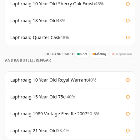
Laphroaig 10 Year Old Sherry Oak Finish
48%
Laphroaig 18 Year Old
48%
Laphroaig Quarter Cask
48%
TILLGÄNGLIGHET:
God
Måttlig
Begränsad
ANDRA BUTELJERINGAR
Laphroaig 10 Year Old Royal Warrant
40%
Laphroaig 15 Year Old 75cl
40%
Laphroaig 1989 Vintage Feis Ile 2007
50.3%
Laphroaig 21 Year Old
53.4%