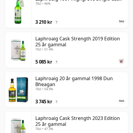
70cl • 46%
3 210 kr
?
Laphroaig Cask Strength 2019 Edition
25 år gammal
70cl • 51.4%
5 085 kr
?
Laphroaig 20 år gammal 1998 Dun
Bheagan
70cl • 54.9%
3 745 kr
?
Laphroaig Cask Strength 2023 Edition
25 år gammal
70cl • 47.3%