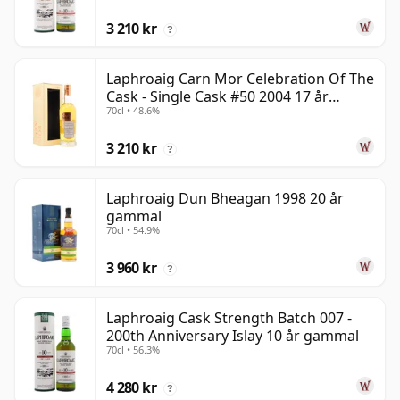
3 210 kr
?
Laphroaig Carn Mor Celebration Of The
Cask - Single Cask #50 2004 17 år
70cl • 48.6%
gammal
3 210 kr
?
Laphroaig Dun Bheagan 1998 20 år
gammal
70cl • 54.9%
3 960 kr
?
Laphroaig Cask Strength Batch 007 -
200th Anniversary Islay 10 år gammal
70cl • 56.3%
4 280 kr
?