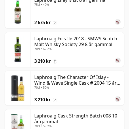
Laphroaig Islay Mist 8 år gammal
75cl • 40%
2 675 kr
?
Laphroaig Feis Ile 2018 - SMWS Scotch
Malt Whisky Society 29 8 år gammal
70cl • 62.2%
3 210 kr
?
Laphroaig The Character Of Islay -
Wind & Wave Single Cask # 2004 15 år
70cl • 50%
gammal
3 210 kr
?
Laphroaig Cask Strength Batch 008 10
år gammal
70cl • 59.2%