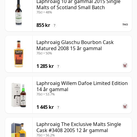
Laphroaig 10 år gammal 2015 Single
Malts of Scotland Small Batch
70cl • 48%
855 kr
?
Laphroaig Glaschu Bourbon Cask
Matured 2008 15 år gammal
70cl • 50%
1 285 kr
?
Laphroaig Willem Dafoe Limited Edition
14 år gammal
70cl • 53.7%
1 445 kr
?
Laphroaig The Exclusive Malts Single
Cask #3408 2005 12 år gammal
70cl • 56.2%