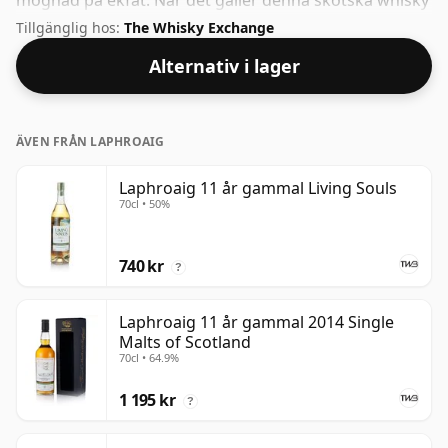
mognad på ekfat. När det gäller denna skotska whisky
från Laphroaig är det 11 år. Buteljerad med en fin
Tillgänglig hos:
The Whisky Exchange
drickstyrka på 52,2 % kommer denna whisky i en 70cl
Alternativ i lager
flaska.
ÄVEN FRÅN LAPHROAIG
Laphroaig 11 år gammal Living Souls
70cl • 50%
740 kr
?
Laphroaig 11 år gammal 2014 Single
Malts of Scotland
70cl • 64.9%
1 195 kr
?