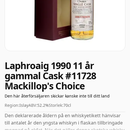
Laphroaig 1990 11 år
gammal Cask #11728
Mackillop's Choice
Den här återförsäljaren skickar kanske inte till ditt land
Region:
Islay
ABV:
52.2%
Storlek:
70cl
Den deklarerade åldern på en whiskyetikett hänvisar
till antalet år den yngsta whiskyn i flaskan tillbringade