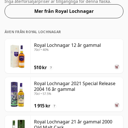
50 %.
Inga återförsäljarpriser är tillgängliga för denna flaska.
Mer från Royal Lochnagar
ÄVEN FRÅN ROYAL LOCHNAGAR
Royal Lochnagar 12 år gammal
70cl • 40%
510 kr
?
Royal Lochnagar 2021 Special Release
2004 16 år gammal
70cl • 57.5%
1 915 kr
?
Royal Lochnagar 21 år gammal 2000
Old Malt Cask