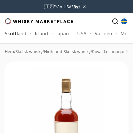
×
🇺🇸
Från USA?
Byt
Skottland
Irland
Japan
USA
Världen
Mer
Hem
/
Skotsk whisky
/
Highland Skotsk whisky
/
Royal Lochnagar Wh