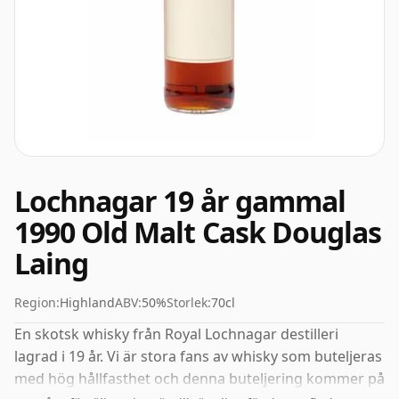
Lochnagar 19 år gammal
1990 Old Malt Cask Douglas
Laing
Region:
Highland
ABV:
50%
Storlek:
70cl
En skotsk whisky från Royal Lochnagar destilleri
lagrad i 19 år. Vi är stora fans av whisky som buteljeras
med hög hållfasthet och denna buteljering kommer på