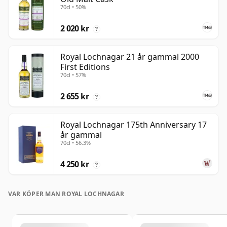
70cl • 50%
2 020 kr
?
Royal Lochnagar 21 år gammal 2000
First Editions
70cl • 57%
2 655 kr
?
Royal Lochnagar 175th Anniversary 17
år gammal
70cl • 56.3%
4 250 kr
?
VAR KÖPER MAN ROYAL LOCHNAGAR