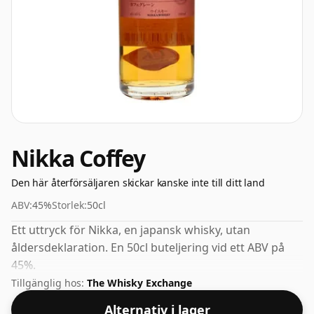
Nikka Coffey
Den här återförsäljaren skickar kanske inte till ditt land
ABV:
45%
Storlek:
50cl
Ett uttryck för Nikka, en japansk whisky, utan
åldersdeklaration. En 50cl buteljering vid ett ABV på
45%.
Tillgänglig hos:
The Whisky Exchange
Alternativ i lager