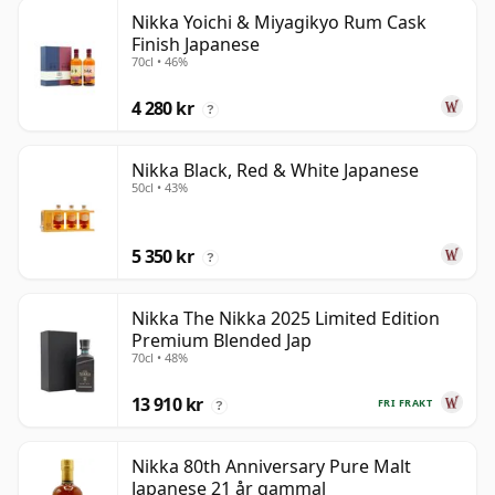
Nikka Yoichi & Miyagikyo Rum Cask
Finish Japanese
70cl • 46%
4 280 kr
?
Nikka Black, Red & White Japanese
50cl • 43%
5 350 kr
?
Nikka The Nikka 2025 Limited Edition
Premium Blended Jap
70cl • 48%
13 910 kr
FRI FRAKT
?
Nikka 80th Anniversary Pure Malt
Japanese 21 år gammal