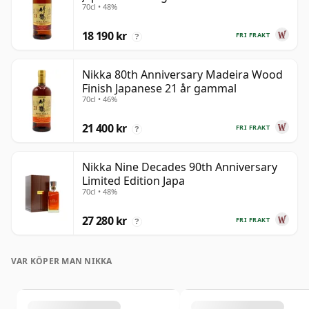
70cl • 48%
18 190 kr
FRI FRAKT
?
Nikka 80th Anniversary Madeira Wood
Finish Japanese 21 år gammal
70cl • 46%
21 400 kr
FRI FRAKT
?
Nikka Nine Decades 90th Anniversary
Limited Edition Japa
70cl • 48%
27 280 kr
FRI FRAKT
?
VAR KÖPER MAN NIKKA