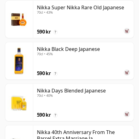
Nikka Super Nikka Rare Old Japanese
70cl • 43%
590 kr
?
Nikka Black Deep Japanese
70cl • 45%
590 kr
?
Nikka Days Blended Japanese
70cl • 40%
590 kr
?
Nikka 40th Anniversary From The
Barrel Extra Marriage Ja