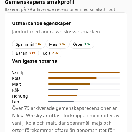
Gemenskapens smakprofil
Baserat på 79 arkiverade recensioner med smakattribut
Utmärkande egenskaper
Jämfört med andra whisky-varumärken
Spannmål
Majs
Örter
5.8x
5.0x
3.3x
Banan
Kola
3.1x
2.9x
Vanligaste noterna
Vanilj
Kola
Malt
Rök
Honung
Len
Över 79 arkiverade gemenskapsrecensioner är
Nikka Whisky är oftast förknippad med noter av
vanilj, kola och malt, där spannmål, majs och
örter förekommer oftare än genomsnittet för