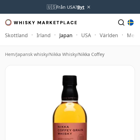
×
🇺🇸
Från USA?
Byt
Skottland
Irland
Japan
USA
Världen
Mer
Hem
/
Japansk whisky
/
Nikka Whisky
/
Nikka Coffey