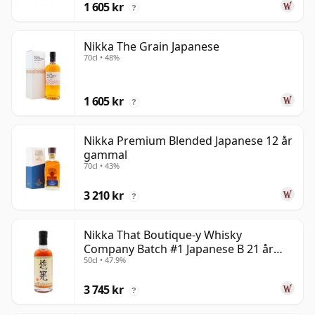
1 605 kr
?
Nikka The Grain Japanese
70cl • 48%
1 605 kr
?
Nikka Premium Blended Japanese 12 år
gammal
70cl • 43%
3 210 kr
?
Nikka That Boutique-y Whisky
Company Batch #1 Japanese B 21 år
50cl • 47.9%
gammal
3 745 kr
?