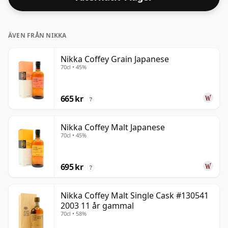
ÄVEN FRÅN NIKKA
Nikka Coffey Grain Japanese
70cl • 45%
665 kr
?
Nikka Coffey Malt Japanese
70cl • 45%
695 kr
?
Nikka Coffey Malt Single Cask #130541
2003 11 år gammal
70cl • 58%