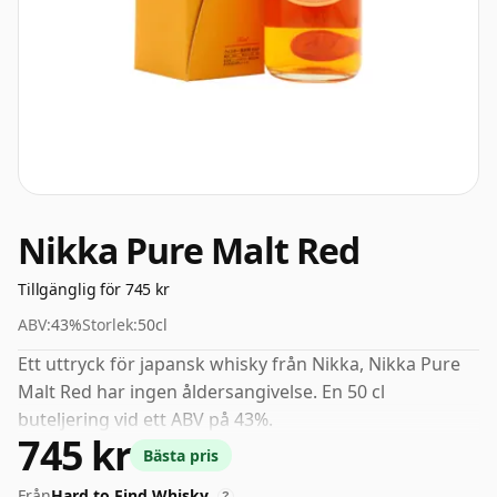
Nikka Pure Malt Red
Tillgänglig för 745 kr
ABV:
43%
Storlek:
50cl
Ett uttryck för japansk whisky från Nikka, Nikka Pure
Malt Red har ingen åldersangivelse. En 50 cl
buteljering vid ett ABV på 43%.
745 kr
Bästa pris
Från
Hard to Find Whisky
?