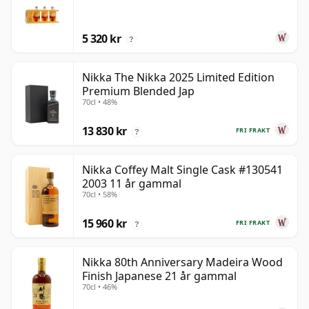
5 320 kr
?
Nikka The Nikka 2025 Limited Edition
Premium Blended Jap
70cl • 48%
13 830 kr
FRI FRAKT
?
Nikka Coffey Malt Single Cask #130541
2003 11 år gammal
70cl • 58%
15 960 kr
FRI FRAKT
?
Nikka 80th Anniversary Madeira Wood
Finish Japanese 21 år gammal
70cl • 46%