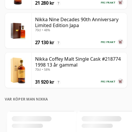
21 280 kr
FRI FRAKT
?
Nikka Nine Decades 90th Anniversary
Limited Edition Japa
70cl • 48%
27 130 kr
FRI FRAKT
?
Nikka Coffey Malt Single Cask #218774
1998 13 år gammal
70cl • 58%
31 920 kr
FRI FRAKT
?
VAR KÖPER MAN NIKKA