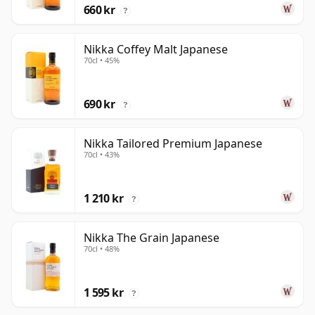
660 kr
?
Nikka Coffey Malt Japanese
70cl • 45%
690 kr
?
Nikka Tailored Premium Japanese
70cl • 43%
1 210 kr
?
Nikka The Grain Japanese
70cl • 48%
1 595 kr
?