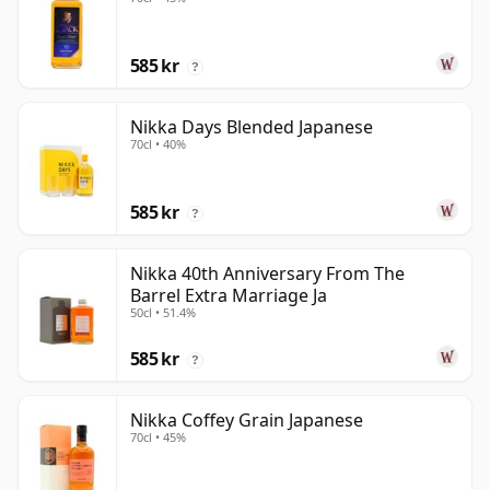
585 kr
?
Nikka Days Blended Japanese
70cl • 40%
585 kr
?
Nikka 40th Anniversary From The
Barrel Extra Marriage Ja
50cl • 51.4%
585 kr
?
Nikka Coffey Grain Japanese
70cl • 45%