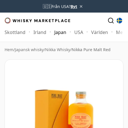
×
🇺🇸
Från USA?
Byt
Skottland
Irland
Japan
USA
Världen
Mer
Hem
/
Japansk whisky
/
Nikka Whisky
/
Nikka Pure Malt Red