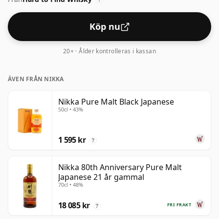
Köp nu
20+ · Ålder kontrolleras i kassan
ÄVEN FRÅN NIKKA
Nikka Pure Malt Black Japanese
50cl • 43%
1 595 kr
?
Nikka 80th Anniversary Pure Malt
Japanese 21 år gammal
70cl • 48%
18 085 kr
FRI FRAKT
?