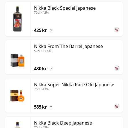
Nikka Black Special Japanese
72cl • 42%
425 kr
?
Nikka From The Barrel Japanese
50cl • 51.4%
480 kr
?
Nikka Super Nikka Rare Old Japanese
70cl • 43%
585 kr
?
Nikka Black Deep Japanese
70cl • 45%