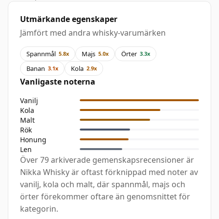
Utmärkande egenskaper
Jämfört med andra whisky-varumärken
Spannmål
Majs
Örter
5.8x
5.0x
3.3x
Banan
Kola
3.1x
2.9x
Vanligaste noterna
Vanilj
Kola
Malt
Rök
Honung
Len
Över 79 arkiverade gemenskapsrecensioner är
Nikka Whisky är oftast förknippad med noter av
vanilj, kola och malt, där spannmål, majs och
örter förekommer oftare än genomsnittet för
kategorin.