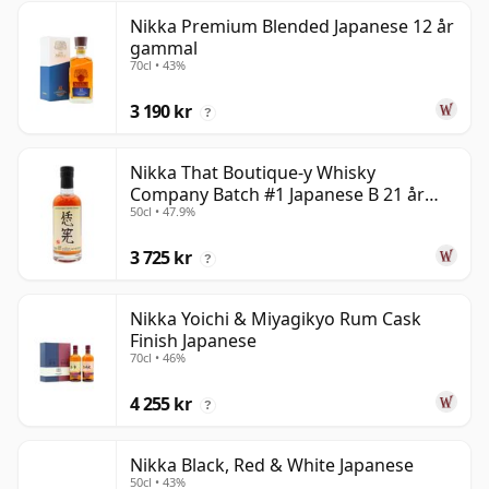
Nikka Premium Blended Japanese 12 år
gammal
70cl • 43%
3 190 kr
?
Nikka That Boutique-y Whisky
Company Batch #1 Japanese B 21 år
50cl • 47.9%
gammal
3 725 kr
?
Nikka Yoichi & Miyagikyo Rum Cask
Finish Japanese
70cl • 46%
4 255 kr
?
Nikka Black, Red & White Japanese
50cl • 43%