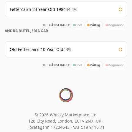
Fettercairn 24 Year Old 1984
44.4%
TILLGÄNGLIGHET:
God
Måttlig
Begränsad
ANDRA BUTELJERINGAR
Old Fettercairn 10 Year Old
43%
TILLGÄNGLIGHET:
God
Måttlig
Begränsad
© 2026 Whisky Marketplace Ltd.
128 City Road, London, EC1V 2NX, UK ·
Företagsnr. 17204643
·
VAT 519 9116 71