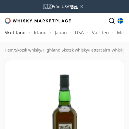
×
🇺🇸
Från USA?
Byt
Skottland
Irland
Japan
USA
Världen
Mer
Hem
/
Skotsk whisky
/
Highland Skotsk whisky
/
Fettercairn Whisky
/
O