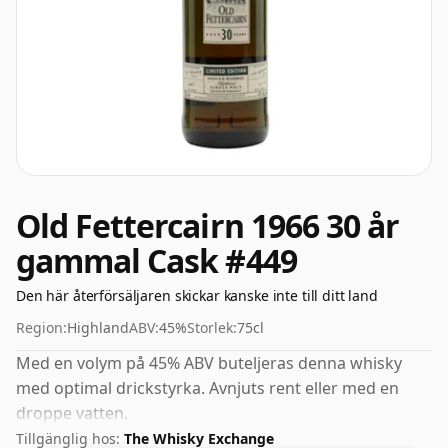
Old Fettercairn 1966 30 år
gammal Cask #449
Den här återförsäljaren skickar kanske inte till ditt land
Region:
Highland
ABV:
45%
Storlek:
75cl
Med en volym på 45% ABV buteljeras denna whisky
med optimal drickstyrka. Avnjuts rent eller med en
droppe vatten.
Tillgänglig hos:
The Whisky Exchange