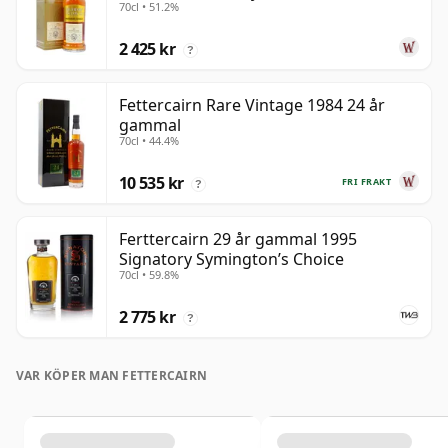
70cl • 51.2%
gammal
2 425 kr
?
Fettercairn Rare Vintage 1984 24 år
gammal
70cl • 44.4%
10 535 kr
FRI FRAKT
?
Ferttercairn 29 år gammal 1995
Signatory Symington’s Choice
70cl • 59.8%
2 775 kr
?
VAR KÖPER MAN FETTERCAIRN