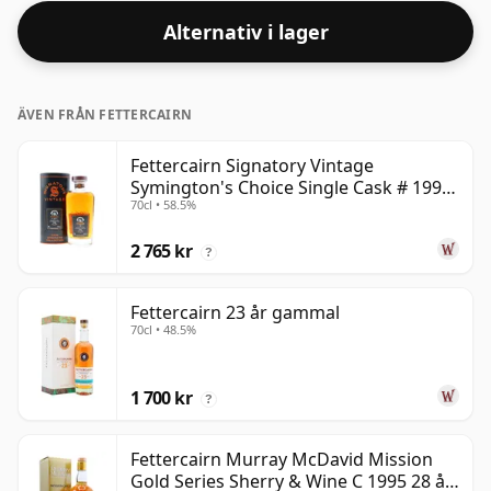
Alternativ i lager
ÄVEN FRÅN FETTERCAIRN
Fettercairn Signatory Vintage
Symington's Choice Single Cask # 1995
70cl • 58.5%
30 år gammal
2 765 kr
?
Fettercairn 23 år gammal
70cl • 48.5%
1 700 kr
?
Fettercairn Murray McDavid Mission
Gold Series Sherry & Wine C 1995 28 år