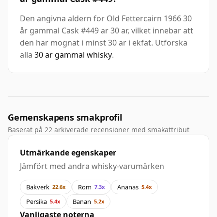
Den angivna aldern for Old Fettercairn 1966 30
år gammal Cask #449 ar 30 ar, vilket innebar att
den har mognat i minst 30 ar i ekfat. Utforska
alla
30 ar gammal whisky
.
Gemenskapens smakprofil
Baserat på 22 arkiverade recensioner med smakattribut
Utmärkande egenskaper
Jämfört med andra whisky-varumärken
Bakverk
Rom
Ananas
22.6x
7.3x
5.4x
Persika
Banan
5.4x
5.2x
Vanligaste noterna