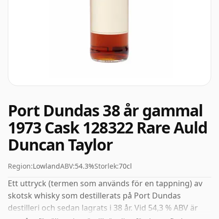
Port Dundas 38 år gammal
1973 Cask 128322 Rare Auld
Duncan Taylor
Region:
Lowland
ABV:
54.3%
Storlek:
70cl
Ett uttryck (termen som används för en tappning) av
skotsk whisky som destillerats på Port Dundas
destilleri och sedan lagrats i 38 år. Vid 54,3 % ABV är