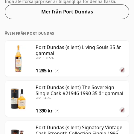
denna alkoholhalt mer än acceptabel. Buteljerad i
Inga återförsäljarpriser är tillgängliga för denna flaska.
standardutgåvans storlek på 70cl.
Mer från Port Dundas
ÄVEN FRÅN PORT DUNDAS
Port Dundas (silent) Living Souls 35 år
gammal
70cl • 50.5%
1 285 kr
?
Port Dundas (silent) The Sovereign
Single Cask #21946 1990 35 år gammal
70cl • 45%
1 390 kr
?
Port Dundas (silent) Signatory Vintage
Cask Strength Collection Single 1995 30