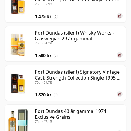
70cl • 55.9%
år gammal
1 475 kr
?
Port Dundas (silent) Whisky Works -
Glaswegian 29 år gammal
70cl • 54.2%
1 500 kr
?
Port Dundas (silent) Signatory Vintage
Cask Strength Collection Single 1995 28
70cl • 59.7%
år gammal
1 820 kr
?
Port Dundas 43 år gammal 1974
Exclusive Grains
70cl • 47.1%