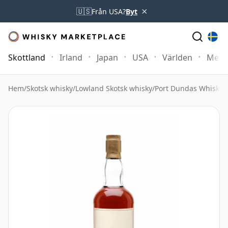
×
🇺🇸
Från USA?
Byt
Skottland
Irland
Japan
USA
Världen
Mer
Hem
/
Skotsk whisky
/
Lowland Skotsk whisky
/
Port Dundas Whisky
/