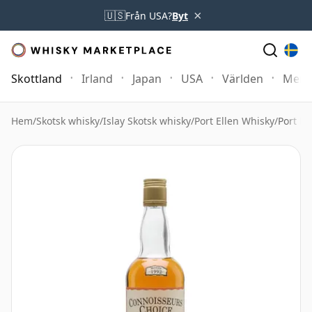
×
🇺🇸
Från USA?
Byt
Skottland
Irland
Japan
USA
Världen
Mer
Hem
/
Skotsk whisky
/
Islay Skotsk whisky
/
Port Ellen Whisky
/
Port E