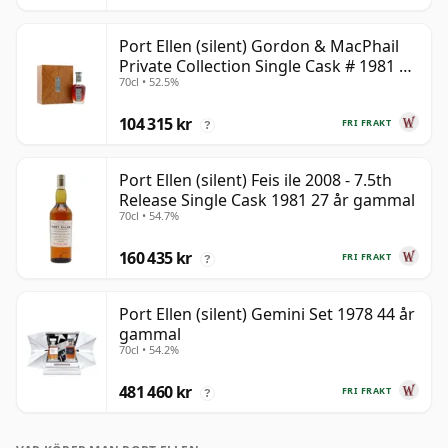
Port Ellen (silent) Gordon & MacPhail
Private Collection Single Cask # 1981 42
70cl • 52.5%
år gammal
104 315 kr
FRI FRAKT
?
Port Ellen (silent) Feis ile 2008 - 7.5th
Release Single Cask 1981 27 år gammal
70cl • 54.7%
160 435 kr
FRI FRAKT
?
Port Ellen (silent) Gemini Set 1978 44 år
gammal
70cl • 54.2%
481 460 kr
FRI FRAKT
?