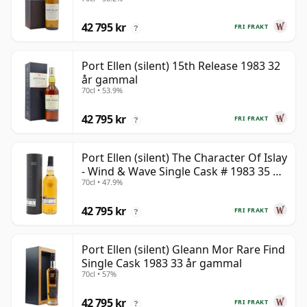
42 795 kr
FRI FRAKT
?
Port Ellen (silent) 15th Release 1983 32
år gammal
70cl • 53.9%
42 795 kr
FRI FRAKT
?
Port Ellen (silent) The Character Of Islay
- Wind & Wave Single Cask # 1983 35 år
70cl • 47.9%
gammal
42 795 kr
FRI FRAKT
?
Port Ellen (silent) Gleann Mor Rare Find
Single Cask 1983 33 år gammal
70cl • 57%
42 795 kr
FRI FRAKT
?