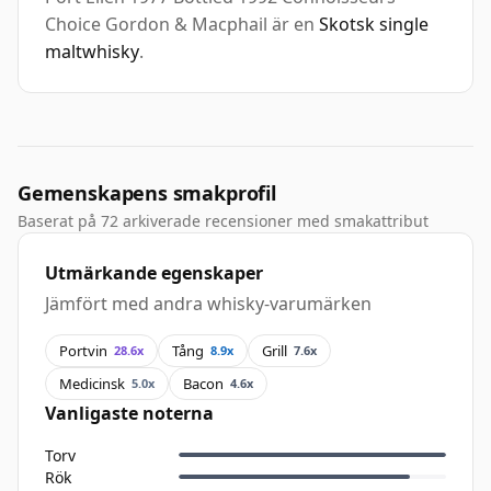
Choice Gordon & Macphail är en
Skotsk single
maltwhisky
.
Gemenskapens smakprofil
Baserat på 72 arkiverade recensioner med smakattribut
Utmärkande egenskaper
Jämfört med andra whisky-varumärken
Portvin
Tång
Grill
28.6x
8.9x
7.6x
Medicinsk
Bacon
5.0x
4.6x
Vanligaste noterna
Torv
Rök