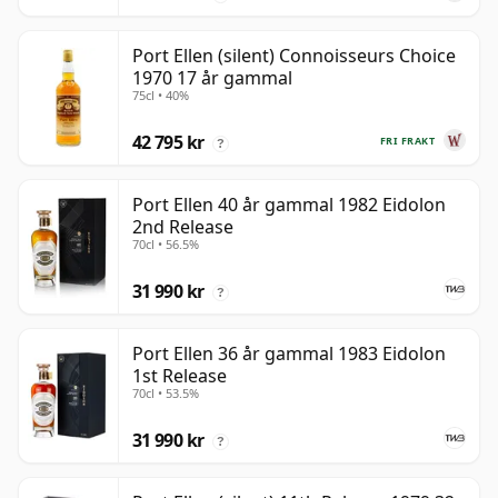
Port Ellen (silent) Connoisseurs Choice
1970 17 år gammal
75cl • 40%
42 795 kr
FRI FRAKT
?
Port Ellen 40 år gammal 1982 Eidolon
2nd Release
70cl • 56.5%
31 990 kr
?
Port Ellen 36 år gammal 1983 Eidolon
1st Release
70cl • 53.5%
31 990 kr
?