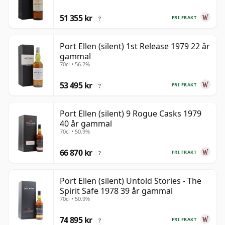
51 355 kr
FRI FRAKT
?
Port Ellen (silent) 1st Release 1979 22 år
gammal
70cl • 56.2%
53 495 kr
FRI FRAKT
?
Port Ellen (silent) 9 Rogue Casks 1979
40 år gammal
70cl • 50.9%
66 870 kr
FRI FRAKT
?
Port Ellen (silent) Untold Stories - The
Spirit Safe 1978 39 år gammal
70cl • 50.9%
74 895 kr
FRI FRAKT
?