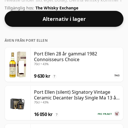
release under sitt eget bolag. Denna whisky kommer i
en 70cl flaska och buteljerades med en styrka på 40%.
Tillgänglig hos:
The Whisky Exchange
Alternativ i lager
ÄVEN FRÅN PORT ELLEN
Port Ellen 28 år gammal 1982
Connoisseurs Choice
70cl • 43%
9 630 kr
?
Port Ellen (silent) Signatory Vintage
Ceramic Decanter Islay Single Ma 13 år
70cl • 43%
gammal
16 050 kr
FRI FRAKT
?