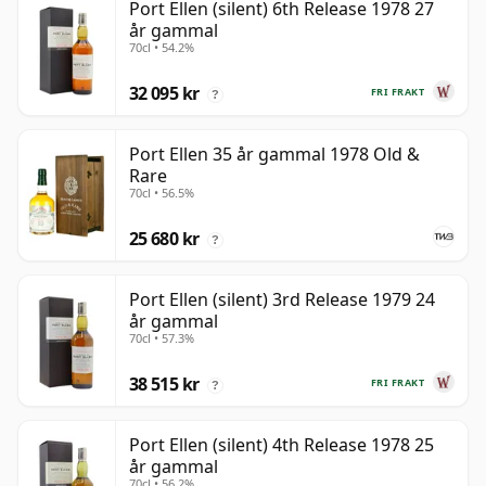
Port Ellen (silent) 6th Release 1978 27
år gammal
70cl • 54.2%
32 095 kr
FRI FRAKT
?
Port Ellen 35 år gammal 1978 Old &
Rare
70cl • 56.5%
25 680 kr
?
Port Ellen (silent) 3rd Release 1979 24
år gammal
70cl • 57.3%
38 515 kr
FRI FRAKT
?
Port Ellen (silent) 4th Release 1978 25
år gammal
70cl • 56.2%