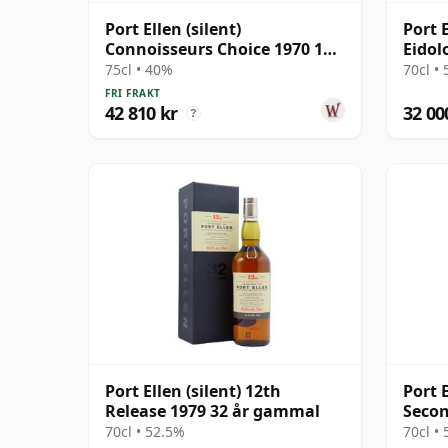
Port Ellen (silent)
Port 
Connoisseurs Choice 1970 17
Eidol
år gammal
75cl • 40%
70cl •
FRI FRAKT
42 810 kr
32 00
?
Port Ellen (silent) 12th
Port E
Release 1979 32 år gammal
Secon
gamm
70cl • 52.5%
70cl •