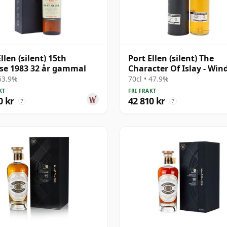
llen (silent) 15th
Port Ellen (silent) The
se 1983 32 år gammal
Character Of Islay - Win
Wave Single Cask # 1983 
 53.9%
70cl • 47.9%
gammal
KT
FRI FRAKT
0 kr
42 810 kr
?
?