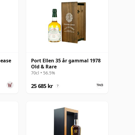
lease
Port Ellen 35 år gammal 1978
Old & Rare
70cl • 56.5%
25 685 kr
?