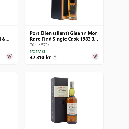
Port Ellen (silent) Gleann Mor
d &
Rare Find Single Cask 1983 33
35 år
år gammal
70cl • 57%
FRI FRAKT
42 810 kr
?