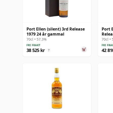
Port Ellen (silent) 3rd Release
Port E
1979 24 år gammal
Relea
70cl • 57.3%
70cl •
FRI FRAKT
FRI FRA
38 525 kr
42 81
?