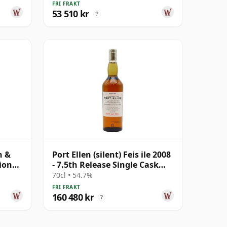
FRI FRAKT
53 510 kr
?
n &
Port Ellen (silent) Feis ile 2008
ion
- 7.5th Release Single Cask
1981 27 år gammal
70cl • 54.7%
FRI FRAKT
160 480 kr
?