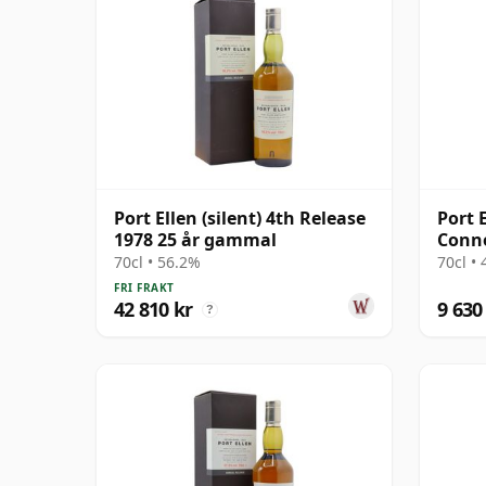
Port Ellen (silent) 4th Release
Port 
1978 25 år gammal
Conno
70cl • 56.2%
70cl •
FRI FRAKT
42 810 kr
9 630
?