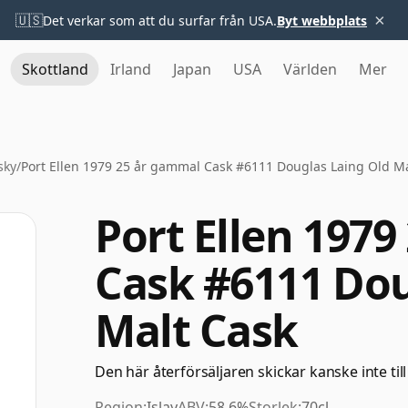
×
🇺🇸
Det verkar som att du surfar från USA.
Byt webbplats
Skottland
Irland
Japan
USA
Världen
Mer
sky
/
Port Ellen 1979 25 år gammal Cask #6111 Douglas Laing Old Ma
Port Ellen 197
Cask #6111 Dou
Malt Cask
Den här återförsäljaren skickar kanske inte till
Region:
Islay
ABV:
58.6%
Storlek:
70cl