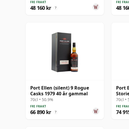
FRI FRAKT
FRI FRA
48 160 kr
48 16
?
Port Ellen (silent) 9 Rogue
Port E
Casks 1979 40 år gammal
Storie
39 å
70cl • 50.9%
70cl •
FRI FRAKT
FRI FRA
66 890 kr
74 91
?