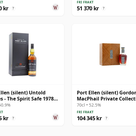
KT
FRI FRAKT
0 kr
51 370 kr
?
?
llen (silent) Untold
Port Ellen (silent) Gordo
s - The Spirit Safe 1978
MacPhail Private Collect
r gammal
Single Cask # 1981 42 år
 50.9%
70cl • 52.5%
gammal
KT
FRI FRAKT
5 kr
104 345 kr
?
?