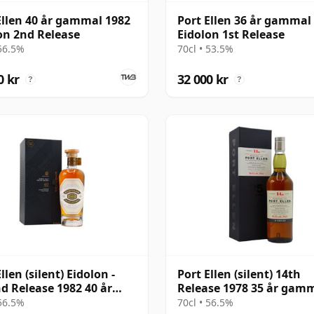
Ellen 40 år gammal 1982
Port Ellen 36 år gammal
on 2nd Release
Eidolon 1st Release
 56.5%
70cl • 53.5%
0 kr
32 000 kr
?
?
llen (silent) Eidolon -
Port Ellen (silent) 14th
d Release 1982 40 år
Release 1978 35 år gam
al
 56.5%
70cl • 56.5%