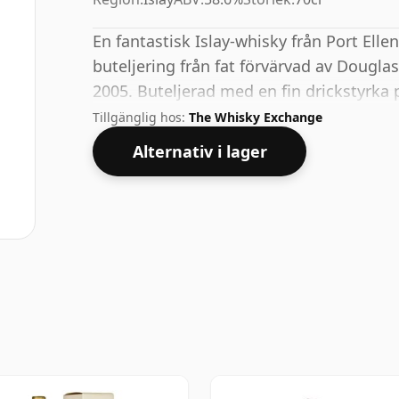
En fantastisk Islay-whisky från Port Elle
buteljering från fat förvärvad av Douglas
2005. Buteljerad med en fin drickstyrka
flaska.
Tillgänglig hos:
The Whisky Exchange
Alternativ i lager