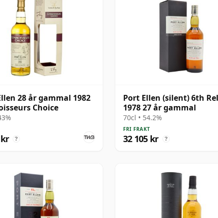
Ellen 28 år gammal 1982
Port Ellen (silent) 6th Re
isseurs Choice
1978 27 år gammal
 43%
70cl • 54.2%
FRI FRAKT
 kr
32 105 kr
?
?