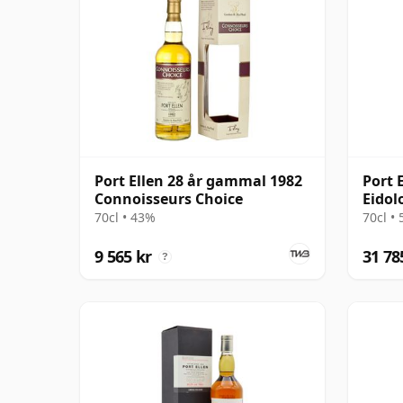
Port Ellen 28 år gammal 1982
Port 
Connoisseurs Choice
Eidol
70cl • 43%
70cl •
9 565 kr
31 78
?