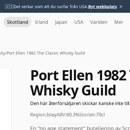
×
🇺🇸
Det verkar som att du surfar från USA.
Byt webbplats
Skottland
Irland
Japan
USA
Världen
Mer
sky
/
Port Ellen 1982 The Classic Whisky Guild
Port Ellen 1982
Whisky Guild
Den här återförsäljaren skickar kanske inte till
Region:
Islay
ABV:
60.3%
Storlek:
70cl
En "no age statement" buteljering av Sco