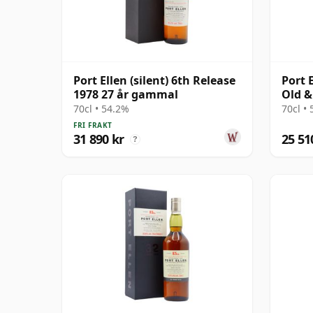
Port Ellen (silent) 6th Release
Port 
1978 27 år gammal
Old &
70cl • 54.2%
70cl •
FRI FRAKT
31 890 kr
25 51
?