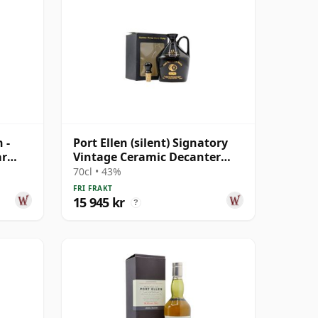
 -
Port Ellen (silent) Signatory
år
Vintage Ceramic Decanter
Islay Single Ma 13 år gammal
70cl • 43%
FRI FRAKT
15 945 kr
?