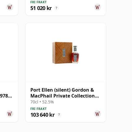
FRI FRAKT
51 020 kr
?
Port Ellen (silent) Gordon &
1978
MacPhail Private Collection
Single Cask # 1981 42 år
70cl • 52.5%
gammal
FRI FRAKT
103 640 kr
?