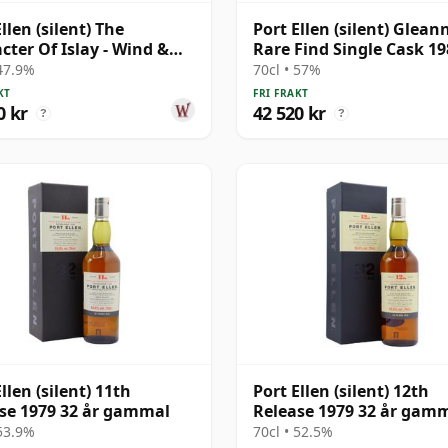
llen (silent) The
Port Ellen (silent) Glean
cter Of Islay - Wind &
Rare Find Single Cask 19
Single Cask # 1983 35 år
år gammal
 47.9%
70cl • 57%
al
KT
FRI FRAKT
0 kr
42 520 kr
?
?
llen (silent) 11th
Port Ellen (silent) 12th
se 1979 32 år gammal
Release 1979 32 år gam
 53.9%
70cl • 52.5%