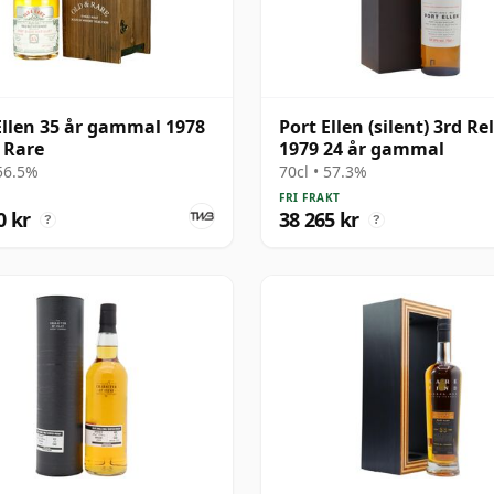
Ellen 35 år gammal 1978
Port Ellen (silent) 3rd Re
 Rare
1979 24 år gammal
 56.5%
70cl • 57.3%
FRI FRAKT
0 kr
38 265 kr
?
?