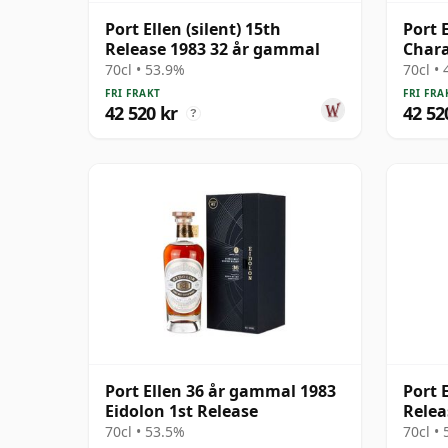
Port Ellen (silent) 15th
Port E
Release 1983 32 år gammal
Chara
Wave 
70cl • 53.9%
70cl •
gamm
FRI FRAKT
FRI FRA
42 520 kr
42 52
?
Port Ellen 36 år gammal 1983
Port E
Eidolon 1st Release
Relea
70cl • 53.5%
70cl •