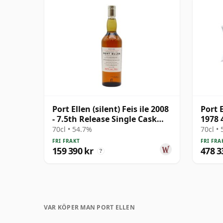
Port Ellen (silent) Feis ile 2008
Port 
- 7.5th Release Single Cask
1978 
1981 27 år gammal
70cl • 54.7%
70cl •
FRI FRAKT
FRI FRA
159 390 kr
478 3
?
VAR KÖPER MAN PORT ELLEN