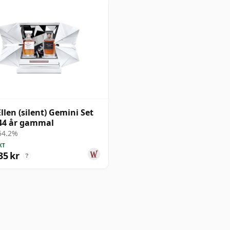
Ellen (silent) Gemini Set
44 år gammal
 54.2%
KT
35 kr
?