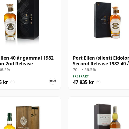
Ellen 40 år gammal 1982
Port Ellen (silent) Eidolon
on 2nd Release
Second Release 1982 40 
gammal
 56.5%
70cl • 56.5%
FRI FRAKT
5 kr
47 835 kr
?
?