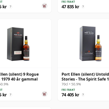
KT
FRI FRAKT
5 kr
47 835 kr
?
?
Ellen (silent) 9 Rogue
Port Ellen (silent) Untold
 1979 40 år gammal
Stories - The Spirit Safe 
39 år gammal
 50.9%
70cl • 50.9%
KT
FRI FRAKT
5 kr
74 405 kr
?
?