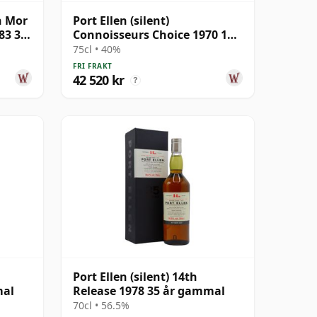
n Mor
Port Ellen (silent)
83 33
Connoisseurs Choice 1970 17
år gammal
75cl • 40%
FRI FRAKT
42 520 kr
?
Port Ellen (silent) 14th
mal
Release 1978 35 år gammal
70cl • 56.5%