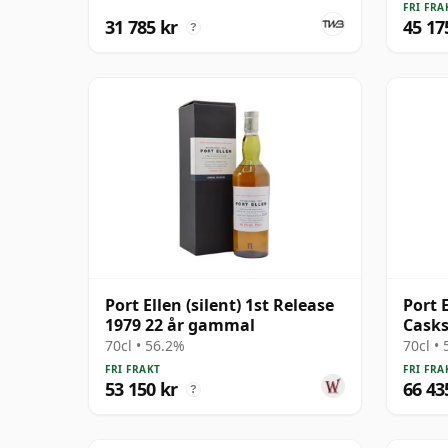
FRI FRA
31 785 kr
45 17
?
Port Ellen (silent) 1st Release
Port 
1979 22 år gammal
Casks
70cl • 56.2%
70cl •
FRI FRAKT
FRI FRA
53 150 kr
66 43
?