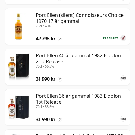
Port Ellen (silent) Connoisseurs Choice
1970 17 år gammal
75cl • 40%
42 795 kr
FRI FRAKT
?
Port Ellen 40 år gammal 1982 Eidolon
2nd Release
70cl • 56.5%
31 990 kr
?
Port Ellen 36 år gammal 1983 Eidolon
1st Release
70cl • 53.5%
31 990 kr
?