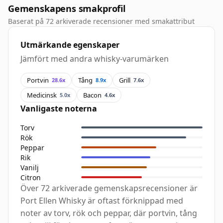
Gemenskapens smakprofil
Baserat på 72 arkiverade recensioner med smakattribut
Utmärkande egenskaper
Jämfört med andra whisky-varumärken
Portvin
Tång
Grill
28.6x
8.9x
7.6x
Medicinsk
Bacon
5.0x
4.6x
Vanligaste noterna
Torv
Rök
Peppar
Rik
Vanilj
Citron
Över 72 arkiverade gemenskapsrecensioner är
Port Ellen Whisky är oftast förknippad med
noter av torv, rök och peppar, där portvin, tång