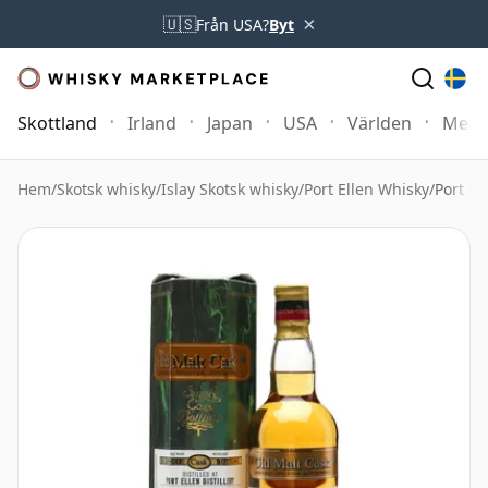
×
🇺🇸
Från USA?
Byt
Skottland
Irland
Japan
USA
Världen
Mer
Hem
/
Skotsk whisky
/
Islay Skotsk whisky
/
Port Ellen Whisky
/
Port E