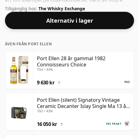
ett fint exempel på Islay-destilleriet. Fans av högre
styrka whisky kommer inte att bli besvikna över denna
Tillgänglig hos:
The Whisky Exchange
buteljering som kommer på 50 % ABV.
Alternativ i lager
ÄVEN FRÅN PORT ELLEN
Port Ellen 28 år gammal 1982
Connoisseurs Choice
70cl • 43%
9 630 kr
?
Port Ellen (silent) Signatory Vintage
Ceramic Decanter Islay Single Ma 13 år
70cl • 43%
gammal
16 050 kr
FRI FRAKT
?