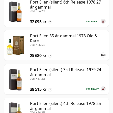
Port Ellen (silent) 6th Release 1978 27
år gammal
70cl • 54.2%
32 095 kr
FRI FRAKT
?
Port Ellen 35 år gammal 1978 Old &
Rare
70cl • 56.5%
25 680 kr
?
Port Ellen (silent) 3rd Release 1979 24
år gammal
70cl • 57.3%
38 515 kr
FRI FRAKT
?
Port Ellen (silent) 4th Release 1978 25
år gammal
70cl • 56.2%