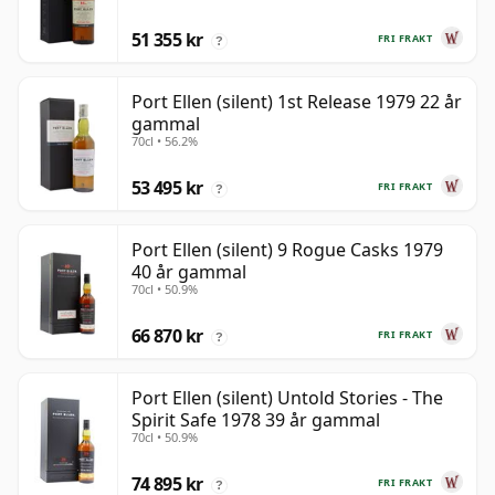
51 355 kr
FRI FRAKT
?
Port Ellen (silent) 1st Release 1979 22 år
gammal
70cl • 56.2%
53 495 kr
FRI FRAKT
?
Port Ellen (silent) 9 Rogue Casks 1979
40 år gammal
70cl • 50.9%
66 870 kr
FRI FRAKT
?
Port Ellen (silent) Untold Stories - The
Spirit Safe 1978 39 år gammal
70cl • 50.9%
74 895 kr
FRI FRAKT
?