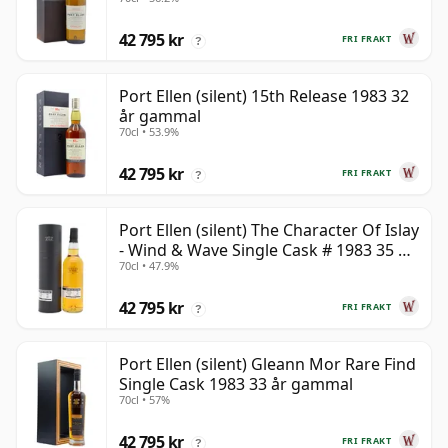
42 795 kr
FRI FRAKT
?
Port Ellen (silent) 15th Release 1983 32
år gammal
70cl • 53.9%
42 795 kr
FRI FRAKT
?
Port Ellen (silent) The Character Of Islay
- Wind & Wave Single Cask # 1983 35 år
70cl • 47.9%
gammal
42 795 kr
FRI FRAKT
?
Port Ellen (silent) Gleann Mor Rare Find
Single Cask 1983 33 år gammal
70cl • 57%
42 795 kr
FRI FRAKT
?