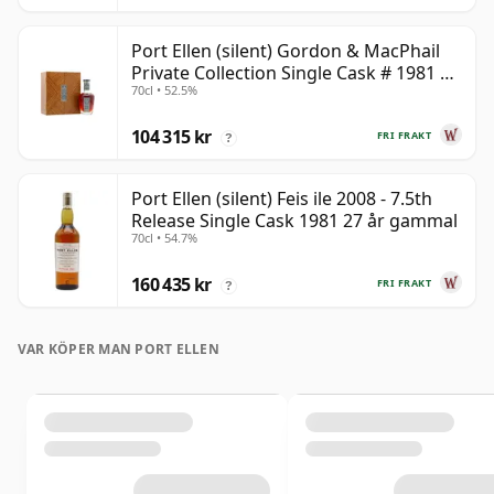
Port Ellen (silent) Gordon & MacPhail
Private Collection Single Cask # 1981 42
70cl • 52.5%
år gammal
104 315 kr
FRI FRAKT
?
Port Ellen (silent) Feis ile 2008 - 7.5th
Release Single Cask 1981 27 år gammal
70cl • 54.7%
160 435 kr
FRI FRAKT
?
VAR KÖPER MAN PORT ELLEN