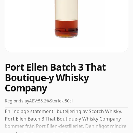
Port Ellen Batch 3 That
Boutique-y Whisky
Company
Region:
Islay
ABV:
56.2%
Storlek:
50cl
En "no age statement" buteljering av Scotch Whisky.
Port Ellen Batch 3 That Boutique-y Whisky Company
kommer från Port Ellen-destilleriet. Den något mindre