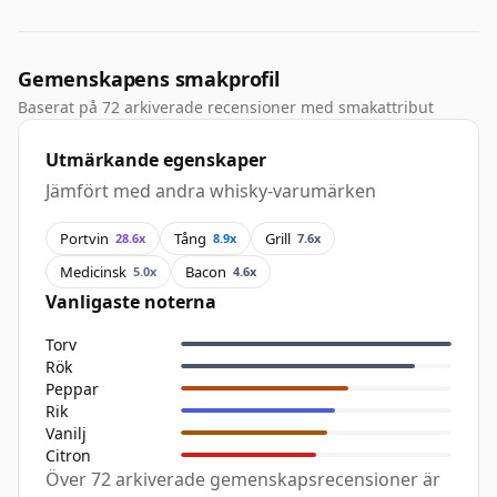
Gemenskapens smakprofil
Baserat på 72 arkiverade recensioner med smakattribut
Utmärkande egenskaper
Jämfört med andra whisky-varumärken
Portvin
Tång
Grill
28.6x
8.9x
7.6x
Medicinsk
Bacon
5.0x
4.6x
Vanligaste noterna
Torv
Rök
Peppar
Rik
Vanilj
Citron
Över 72 arkiverade gemenskapsrecensioner är