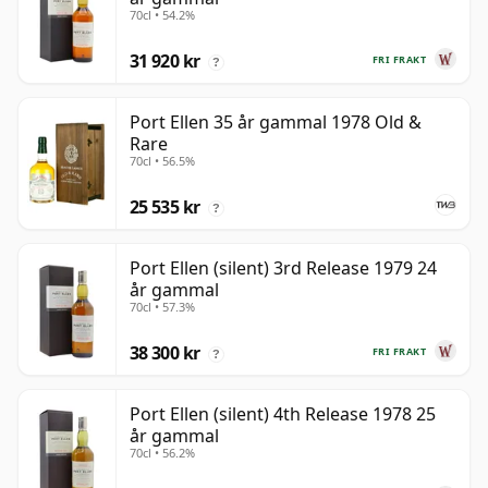
70cl • 54.2%
31 920 kr
FRI FRAKT
?
Port Ellen 35 år gammal 1978 Old &
Rare
70cl • 56.5%
25 535 kr
?
Port Ellen (silent) 3rd Release 1979 24
år gammal
70cl • 57.3%
38 300 kr
FRI FRAKT
?
Port Ellen (silent) 4th Release 1978 25
år gammal
70cl • 56.2%