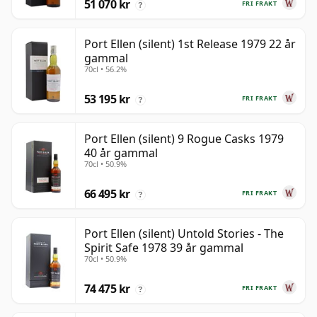
51 070 kr
FRI FRAKT
?
Port Ellen (silent) 1st Release 1979 22 år
gammal
70cl • 56.2%
53 195 kr
FRI FRAKT
?
Port Ellen (silent) 9 Rogue Casks 1979
40 år gammal
70cl • 50.9%
66 495 kr
FRI FRAKT
?
Port Ellen (silent) Untold Stories - The
Spirit Safe 1978 39 år gammal
70cl • 50.9%
74 475 kr
FRI FRAKT
?