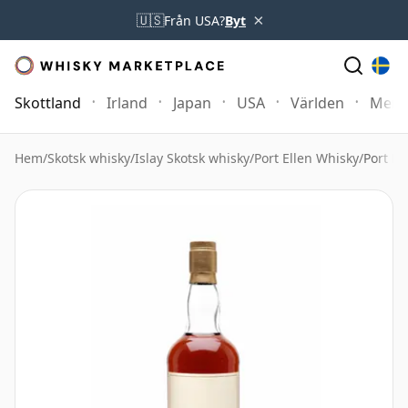
×
🇺🇸
Från USA?
Byt
Skottland
Irland
Japan
USA
Världen
Mer
Hem
/
Skotsk whisky
/
Islay Skotsk whisky
/
Port Ellen Whisky
/
Port E