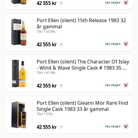
42 555 kr
FRI FRAKT
?
Port Ellen (silent) 15th Release 1983 32
år gammal
70cl • 53.9%
42 555 kr
FRI FRAKT
?
Port Ellen (silent) The Character Of Islay
- Wind & Wave Single Cask # 1983 35 år
70cl • 47.9%
gammal
42 555 kr
FRI FRAKT
?
Port Ellen (silent) Gleann Mor Rare Find
Single Cask 1983 33 år gammal
70cl • 57%
42 555 kr
FRI FRAKT
?