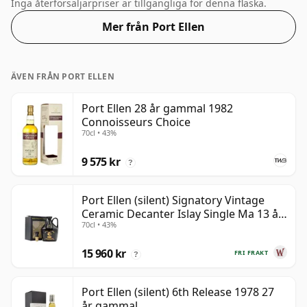
än normala flaskan, som är 50cl, avspeglas i priset.
Inga återförsäljarpriser är tillgängliga för denna flaska.
Mer från Port Ellen
ÄVEN FRÅN PORT ELLEN
Port Ellen 28 år gammal 1982
Connoisseurs Choice
70cl • 43%
9 575 kr
?
Port Ellen (silent) Signatory Vintage
Ceramic Decanter Islay Single Ma 13 år
70cl • 43%
gammal
15 960 kr
FRI FRAKT
?
Port Ellen (silent) 6th Release 1978 27
år gammal