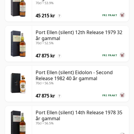
70cl • 53.9%
45 215 kr
FRI FRAKT
?
Port Ellen (silent) 12th Release 1979 32
år gammal
70cl • 52.5%
47 875 kr
FRI FRAKT
?
Port Ellen (silent) Eidolon - Second
Release 1982 40 år gammal
70cl • 56.5%
47 875 kr
FRI FRAKT
?
Port Ellen (silent) 14th Release 1978 35
år gammal
70cl • 56.5%