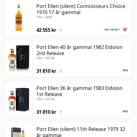
Port Ellen (silent) Connoisseurs Choice
1970 17 år gammal
75cl • 40%
42 555 kr
FRI FRAKT
?
Port Ellen 40 år gammal 1982 Eidolon
2nd Release
70cl • 56.5%
31 810 kr
?
Port Ellen 36 år gammal 1983 Eidolon
1st Release
70cl • 53.5%
31 810 kr
?
Port Ellen (silent) 11th Release 1979 32
år gammal