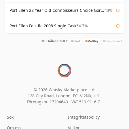
Port Ellen 28 Year Old Connoisseurs Choice Gordon & MacPhail
43%
Port Ellen Feis Ile 2008 Single Cask
54.7%
TILLGÄNGLIGHET:
God
Måttlig
Begränsad
© 2026 Whisky Marketplace Ltd.
128 City Road, London, EC1V 2NX, UK ·
Företagsnr. 17204643
·
VAT 519 9116 71
Sök
Integritetspolicy
Om oss
Villkor