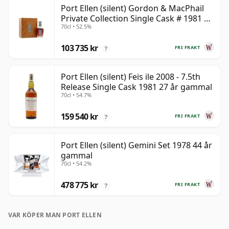
Port Ellen (silent) Gordon & MacPhail
Private Collection Single Cask # 1981 42
70cl • 52.5%
år gammal
103 735 kr
FRI FRAKT
?
Port Ellen (silent) Feis ile 2008 - 7.5th
Release Single Cask 1981 27 år gammal
70cl • 54.7%
159 540 kr
FRI FRAKT
?
Port Ellen (silent) Gemini Set 1978 44 år
gammal
70cl • 54.2%
478 775 kr
FRI FRAKT
?
VAR KÖPER MAN PORT ELLEN