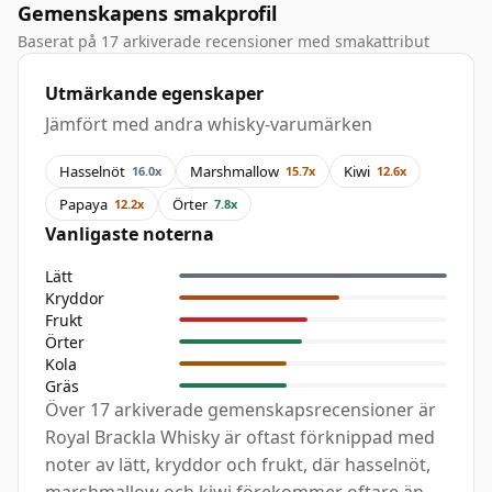
Gemenskapens smakprofil
Baserat på 17 arkiverade recensioner med smakattribut
Utmärkande egenskaper
Jämfört med andra whisky-varumärken
Hasselnöt
Marshmallow
Kiwi
16.0x
15.7x
12.6x
Papaya
Örter
12.2x
7.8x
Vanligaste noterna
Lätt
Kryddor
Frukt
Örter
Kola
Gräs
Över 17 arkiverade gemenskapsrecensioner är
Royal Brackla Whisky är oftast förknippad med
noter av lätt, kryddor och frukt, där hasselnöt,