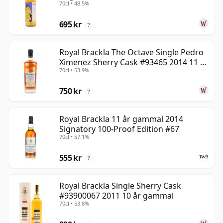
70cl • 48.5%
695 kr
?
Royal Brackla The Octave Single Pedro
Ximenez Sherry Cask #93465 2014 11 år
70cl • 53.9%
gammal
750 kr
?
Royal Brackla 11 år gammal 2014
Signatory 100-Proof Edition #67
70cl • 57.1%
555 kr
?
Royal Brackla Single Sherry Cask
#93900067 2011 10 år gammal
70cl • 53.8%