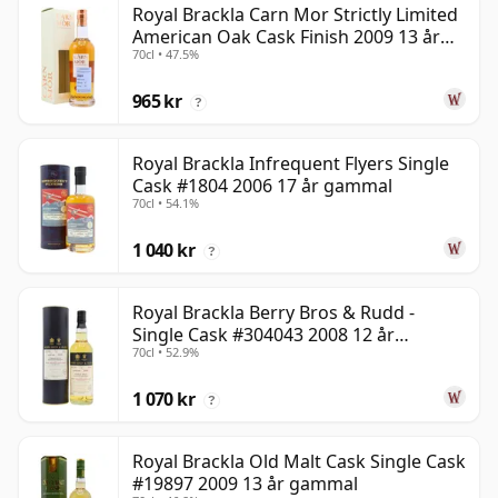
Royal Brackla Carn Mor Strictly Limited
American Oak Cask Finish 2009 13 år
70cl • 47.5%
gammal
965 kr
?
Royal Brackla Infrequent Flyers Single
Cask #1804 2006 17 år gammal
70cl • 54.1%
1 040 kr
?
Royal Brackla Berry Bros & Rudd -
Single Cask #304043 2008 12 år
70cl • 52.9%
gammal
1 070 kr
?
Royal Brackla Old Malt Cask Single Cask
#19897 2009 13 år gammal