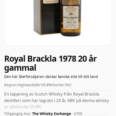
Royal Brackla 1978 20 år
gammal
Den här återförsäljaren skickar kanske inte till ditt land
Region:
Highland
ABV:
59.8%
Storlek:
70cl
En tappning av Scotch Whisky från Royal Brackla
destilleri som har lagrats i 20 år. ABV på denna whisky
är glädjande 59,8%.
Tillgänglig hos:
The Whisky Exchange
· £700