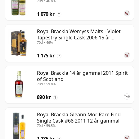
70cl • 46.8%
1 070 kr
?
Royal Brackla Wemyss Malts - Violet
Tapestry Single Cask 2006 15 år
70cl • 46%
gammal
1 175 kr
?
Royal Brackla 14 år gammal 2011 Spirit
of Scotland
70cl • 59.8%
890 kr
?
Royal Brackla Gleann Mor Rare Find
Single Cask #68 2011 12 år gammal
70cl • 59.5%
1 285 kr
?