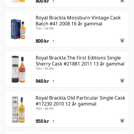
800 kr
?
Royal Brackla Mossburn Vintage Cask
Batch #41 2008 16 år gammal
70cl • 54.9%
800 kr
?
Royal Brackla The First Editions Single
Sherry Cask #21881 2011 13 år gammal
70cl • 56.4%
940 kr
?
Royal Brackla Old Particular Single Cask
#17230 2010 12 år gammal
70cl • 48.4%
950 kr
?