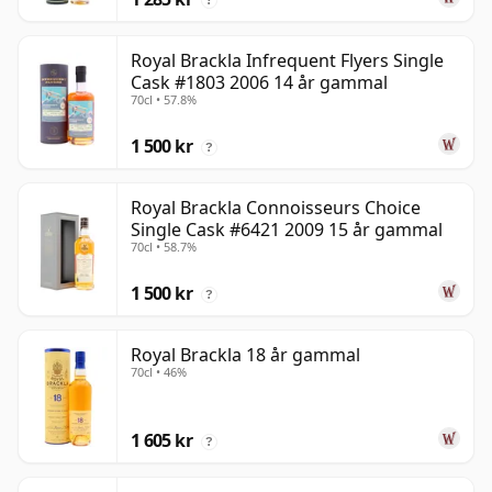
Royal Brackla Infrequent Flyers Single
Cask #1803 2006 14 år gammal
70cl • 57.8%
1 500 kr
?
Royal Brackla Connoisseurs Choice
Single Cask #6421 2009 15 år gammal
70cl • 58.7%
1 500 kr
?
Royal Brackla 18 år gammal
70cl • 46%
1 605 kr
?