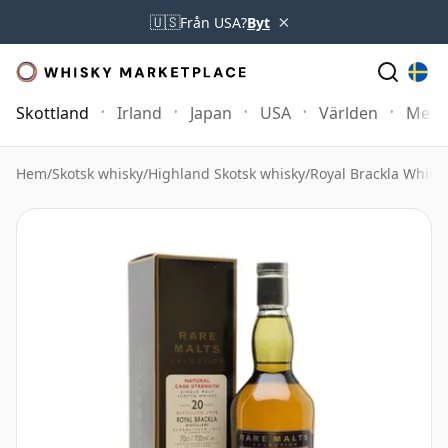
×
🇺🇸
Från USA?
Byt
Skottland
Irland
Japan
USA
Världen
Mer
Hem
/
Skotsk whisky
/
Highland Skotsk whisky
/
Royal Brackla Whisk