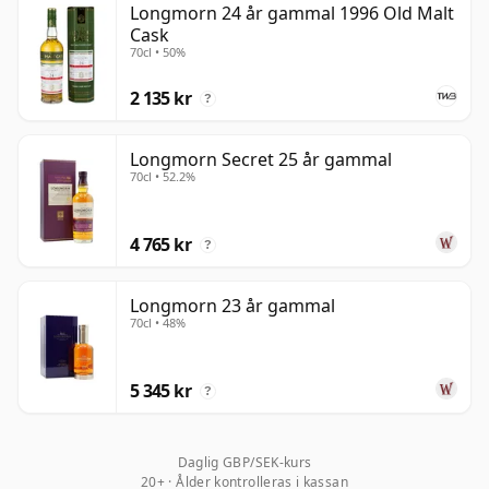
Longmorn 24 år gammal 1996 Old Malt
Cask
70cl • 50%
2 135 kr
?
Longmorn Secret 25 år gammal
70cl • 52.2%
4 765 kr
?
Longmorn 23 år gammal
70cl • 48%
5 345 kr
?
Daglig GBP/SEK-kurs
20+ · Ålder kontrolleras i kassan