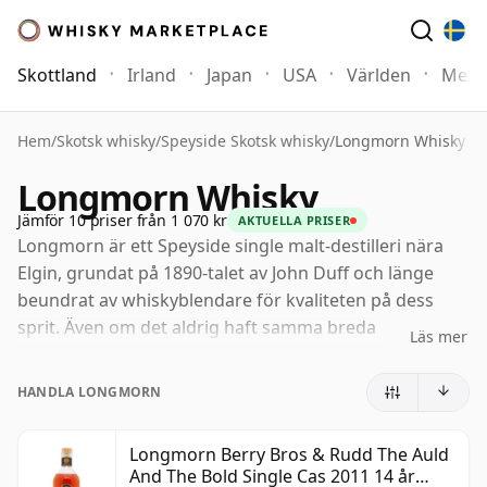
Skottland
Irland
Japan
USA
Världen
Mer
Hem
/
Skotsk whisky
/
Speyside Skotsk whisky
/
Longmorn Whisky
Longmorn Whisky
Jämför 10 priser från 1 070 kr
AKTUELLA PRISER
Longmorn är ett Speyside single malt-destilleri nära
Elgin, grundat på 1890-talet av John Duff och länge
beundrat av whiskyblendare för kvaliteten på dess
sprit. Även om det aldrig haft samma breda
Läs mer
genomslag som vissa av sina grannar i Speyside, har
Longmorn förtjänat ett starkt rykte bland entusiaster
HANDLA LONGMORN
för sitt djup, sin textur och sin naturligt generösa
karaktär.
Longmorn Berry Bros & Rudd The Auld
And The Bold Single Cas 2011 14 år
I dag är Longmorn en del av Chivas Brothers, ägt av