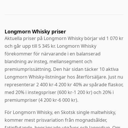
Longmorn Whisky priser
Aktuella priser på Longmorn Whisky börjar vid 1 070 kr
och går upp till 5 345 kr. Longmorn Whisky
förekommer för närvarande i en balanserad
blandning av insteg, mellansegment och
premiumprissättning. Den här sidan täcker 10 aktiva
Longmorn Whisky-listningar hos återförsäljare. Just nu
representerar 2 400 kr-4 200 kr 40% av spårade flaskor,
med 20% i instegspriser (600 kr-1 200 kr) och 20% i
premiumpriser (4 200 kr-6 000 kr).
För Longmorn Whisky, en Skotsk single maltwhisky,
kommer mest prisvariation från mognadsålder,
fatinflytande, begränsade utgåvor och lagerdjup. Om