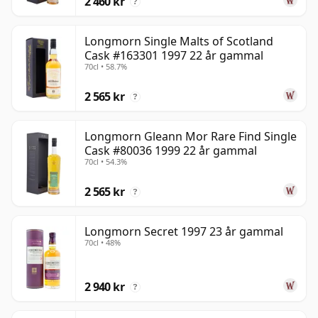
2 460 kr
verklige kännaren: inte obskyrt, men stilla och högt
?
värderat. Dess finaste buteljeringar visar varför
destilleriet åtnjuter ett så starkt rykte bakom
Longmorn Single Malts of Scotland
Cask #163301 1997 22 år gammal
kulisserna – de erbjuder tyngd, elegans och en
70cl • 58.7%
naturligt tillfredsställande fruktighet utan att behöva
skrika för att få uppmärksamhet.
2 565 kr
?
Longmorn Gleann Mor Rare Find Single
Cask #80036 1999 22 år gammal
70cl • 54.3%
2 565 kr
?
Longmorn Secret 1997 23 år gammal
70cl • 48%
2 940 kr
?