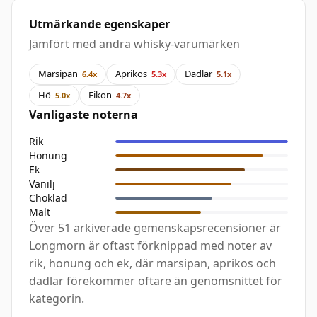
Utmärkande egenskaper
Jämfört med andra whisky-varumärken
Marsipan
Aprikos
Dadlar
6.4x
5.3x
5.1x
Hö
Fikon
5.0x
4.7x
Vanligaste noterna
Rik
Honung
Ek
Vanilj
Choklad
Malt
Över 51 arkiverade gemenskapsrecensioner är
Longmorn är oftast förknippad med noter av
rik, honung och ek, där marsipan, aprikos och
dadlar förekommer oftare än genomsnittet för
kategorin.