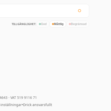
TILLGÄNGLIGHET:
God
Måttlig
Begränsad
04643
·
VAT 519 9116 71
-inställningar
•
Drick ansvarsfullt