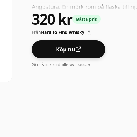
Angostura. En mörk rom på flaska till n
320 kr
Bästa pris
Från
Hard to Find Whisky
?
Köp nu
20+ · Ålder kontrolleras i kassan