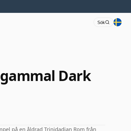
Sök
r gammal Dark
xempel på en åldrad Trinidadian Rom från