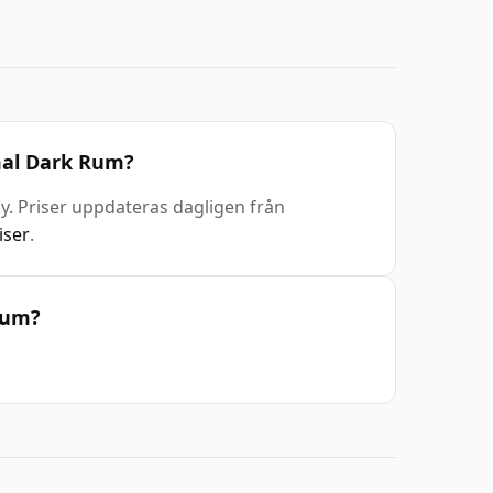
mal Dark Rum?
ky. Priser uppdateras dagligen från
iser
.
Rum?