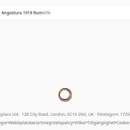
Angostura 1919 Rum
40%
place Ltd.
128 City Road, London, EC1V 2NX, UK ·
Företagsnr. 172
ågor
•
Webbplatskarta
•
Integritetspolicy
•
Villkor
•
Tillgänglighet
•
Cookie