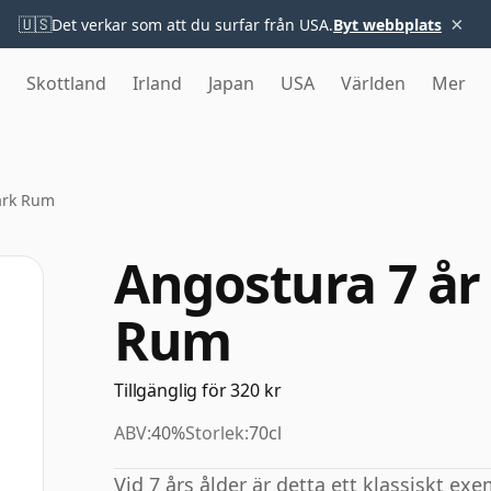
×
🇺🇸
Det verkar som att du surfar från USA.
Byt webbplats
Skottland
Irland
Japan
USA
Världen
Mer
ark Rum
Angostura 7 å
Rum
Tillgänglig för 320 kr
ABV:
40%
Storlek:
70cl
Vid 7 års ålder är detta ett klassiskt e