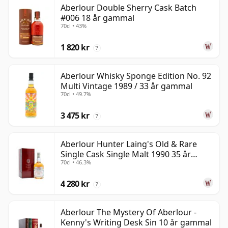
Aberlour Double Sherry Cask Batch
#006 18 år gammal
70cl • 43%
1 820 kr
?
Aberlour Whisky Sponge Edition No. 92
Multi Vintage 1989 / 33 år gammal
70cl • 49.7%
3 475 kr
?
Aberlour Hunter Laing's Old & Rare
Single Cask Single Malt 1990 35 år
70cl • 46.3%
gammal
4 280 kr
?
Aberlour The Mystery Of Aberlour -
Kenny's Writing Desk Sin 10 år gammal