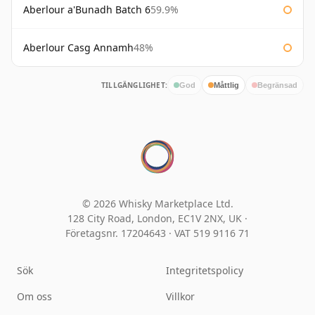
Aberlour a'Bunadh Batch 6
59.9%
Aberlour Casg Annamh
48%
TILLGÄNGLIGHET:
God
Måttlig
Begränsad
© 2026 Whisky Marketplace Ltd.
128 City Road, London, EC1V 2NX, UK ·
Företagsnr. 17204643
·
VAT 519 9116 71
Sök
Integritetspolicy
Om oss
Villkor