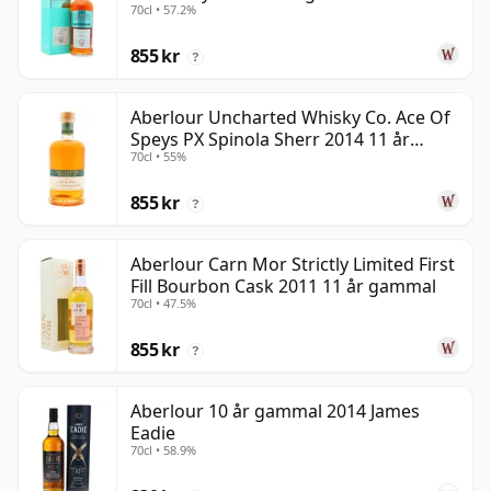
70cl • 57.2%
855 kr
?
Aberlour Uncharted Whisky Co. Ace Of
Speys PX Spinola Sherr 2014 11 år
70cl • 55%
gammal
855 kr
?
Aberlour Carn Mor Strictly Limited First
Fill Bourbon Cask 2011 11 år gammal
70cl • 47.5%
855 kr
?
Aberlour 10 år gammal 2014 James
Eadie
70cl • 58.9%