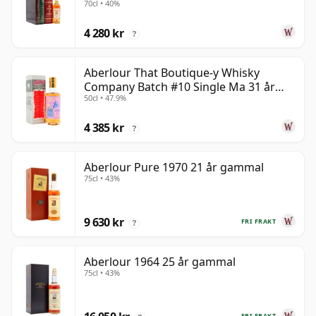
70cl • 40%
4 280 kr
?
Aberlour That Boutique-y Whisky
Company Batch #10 Single Ma 31 år
50cl • 47.9%
gammal
4 385 kr
?
Aberlour Pure 1970 21 år gammal
75cl • 43%
9 630 kr
FRI FRAKT
?
Aberlour 1964 25 år gammal
75cl • 43%
FRI FRAKT