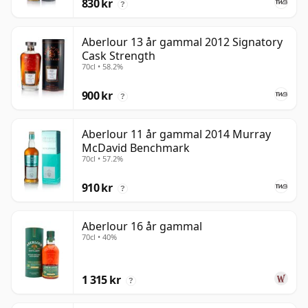
830 kr
?
Aberlour 13 år gammal 2012 Signatory
Cask Strength
70cl • 58.2%
900 kr
?
Aberlour 11 år gammal 2014 Murray
McDavid Benchmark
70cl • 57.2%
910 kr
?
Aberlour 16 år gammal
70cl • 40%
1 315 kr
?