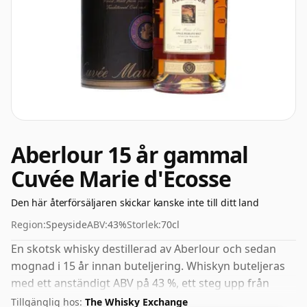
Aberlour 15 år gammal
Cuvée Marie d'Ecosse
Den här återförsäljaren skickar kanske inte till ditt land
Region:
Speyside
ABV:
43%
Storlek:
70cl
En skotsk whisky destillerad av Aberlour och sedan
mognad i 15 år innan buteljering. Whiskyn buteljeras
med ett anständigt ABV på 43 %, ett steg upp från
standardnivån på 40 %, och levereras i de facto-
Tillgänglig hos:
The Whisky Exchange