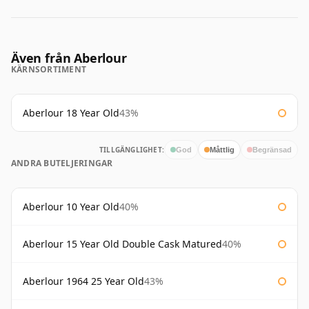
Även från Aberlour
KÄRNSORTIMENT
Aberlour 18 Year Old
43%
TILLGÄNGLIGHET:
God
Måttlig
Begränsad
ANDRA BUTELJERINGAR
Aberlour 10 Year Old
40%
Aberlour 15 Year Old Double Cask Matured
40%
Aberlour 1964 25 Year Old
43%