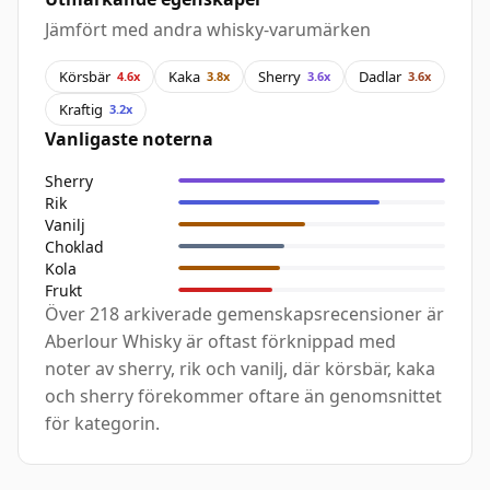
Jämfört med andra whisky-varumärken
Körsbär
Kaka
Sherry
Dadlar
4.6x
3.8x
3.6x
3.6x
Kraftig
3.2x
Vanligaste noterna
Sherry
Rik
Vanilj
Choklad
Kola
Frukt
Över 218 arkiverade gemenskapsrecensioner är
Aberlour Whisky är oftast förknippad med
noter av sherry, rik och vanilj, där körsbär, kaka
och sherry förekommer oftare än genomsnittet
för kategorin.