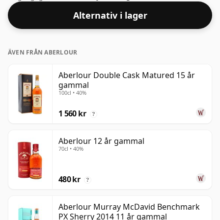
flaskstorleken på 70 cl.
Alternativ i lager
ÄVEN FRÅN ABERLOUR
Aberlour Double Cask Matured 15 år
gammal
100cl • 40%
1 560 kr
?
Aberlour 12 år gammal
70cl • 40%
480 kr
?
Aberlour Murray McDavid Benchmark
PX Sherry 2014 11 år gammal