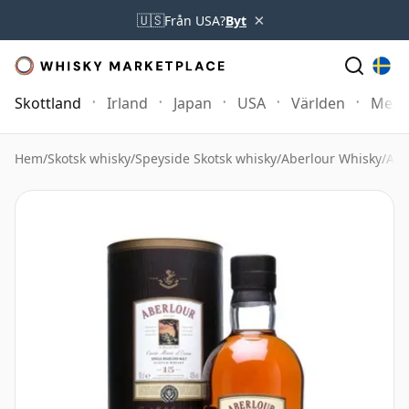
×
🇺🇸
Från USA?
Byt
Skottland
Irland
Japan
USA
Världen
Mer
Hem
/
Skotsk whisky
/
Speyside Skotsk whisky
/
Aberlour Whisky
/
Abe